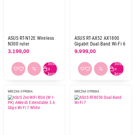
Cudy
3
Dlink
1
Linksys
2
Mercusys
7
Mikrotik
1
ASUS RT-N12E Wireless
ASUS RT-AX52 AX1800
Tenda
4
N300 ruter
Gigabit Dual-Band Wi-Fi 6
3.199,00
9.999,00
Tp link
21
Ubiquiti
2
Xiaomi
3
Primeni filtere
MREZNA OPREMA
MREZNA OPREMA