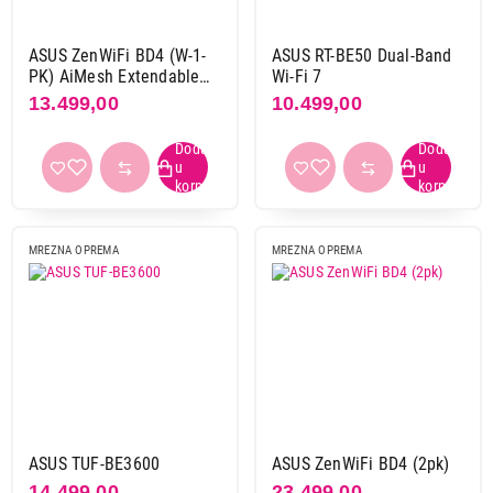
ASUS ZenWiFi BD4 (W-1-
ASUS RT-BE50 Dual-Band
PK) AiMesh Extendable
Wi-Fi 7
3.6 Gbps Wi-Fi 7 White
13.499,00
10.499,00
MREZNA OPREMA
MREZNA OPREMA
ASUS TUF-BE3600
ASUS ZenWiFi BD4 (2pk)
14.499,00
23.499,00