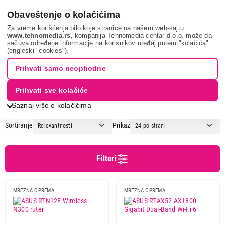
0
Obaveštenje o kolačićima
Za vreme korišćenja bilo koje stranice na našem web-sajtu
www.tehnomedia.rs
, kompanija Tehnomedia centar d.o.o. može da
sačuva određene informacije na korisnikov uređaj putem "kolačića"
It & gaming
Mrežna oprema
Ruteri
(engleski "cookies").
WIRELESS RUTERI
Prihvati samo neophodne
Prihvati sve kolačiće
1
2
3
Saznaj više o kolačićima
Sortiranje
Prikaz
Cena
Cena od
Cena do
Filteri
MREZNA OPREMA
MREZNA OPREMA
Brend
Asus
11