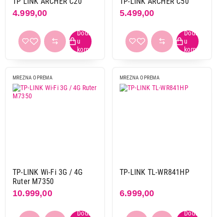
TP LINK ARCHER C20
TP-LINK ARCHER C50
4.999,00
5.499,00
3.199,00
MREZNA OPREMA
MREZNA OPREMA
MREŽNA OPREMA
ASUS RT-N12E Wireless N300 ruter
Proizvod je dodat u korpu.
Ukupno u korpi:
0,00
Nastavi kupovinu
TP-LINK Wi-Fi 3G / 4G
TP-LINK TL-WR841HP
Ruter M7350
10.999,00
6.999,00
Završi kupovinu