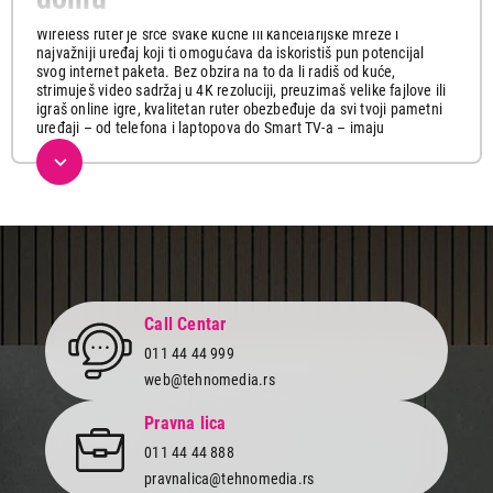
Wireless ruter je srce svake kućne ili kancelarijske mreže i
najvažniji uređaj koji ti omogućava da iskoristiš pun potencijal
svog internet paketa. Bez obzira na to da li radiš od kuće,
strimuješ video sadržaj u 4K rezoluciji, preuzimaš velike fajlove ili
igraš online igre, kvalitetan ruter obezbeđuje da svi tvoji pametni
uređaji – od telefona i laptopova do Smart TV-a – imaju
konstantnu, brzu i stabilnu vezu bez ikakvih zastoja i prekida.
Tehnomedia nudi izuzetan asortiman mrežne opreme vrhunskog
kvaliteta koja garantuje maksimalnu pokrivenost i pouzdanost.
Pored moćnih
wireless rutera
najnovije generacije, naša ponuda
obuhvata i brze
mrežne kartice i adaptere
za nadogradnju
računara, praktične
repeatere
za proširenje dometa, kao i
pouzdane
switch uređaje
najpoznatijih svetskih brendova po
super cenama.
Call Centar
Kako izabrati idealan ruter za tvoje
011 44 44 999
potrebe?
web@tehnomedia.rs
Pronalazak pravog rutera zavisi od broja uređaja koje planiraš da
povežeš, veličine prostora koji pokrivaš, kao i od brzine protoka
Pravna lica
podataka koju zahtevaju tvoje svakodnevne aktivnosti.
011 44 44 888
U našoj ponudi možeš pronaći modele različitih karakteristika, od
pravnalica@tehnomedia.rs