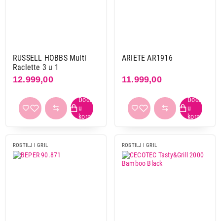
RUSSELL HOBBS Multi
ARIETE AR1916
Raclette 3 u 1
12.999,00
11.999,00
7.999,00
ROŠTILJI I GRILOVI
GORENJE TG 2000 LCB
ROSTILJ I GRIL
ROSTILJ I GRIL
Proizvod je dodat u korpu.
Ukupno u korpi:
0,00
Nastavi kupovinu