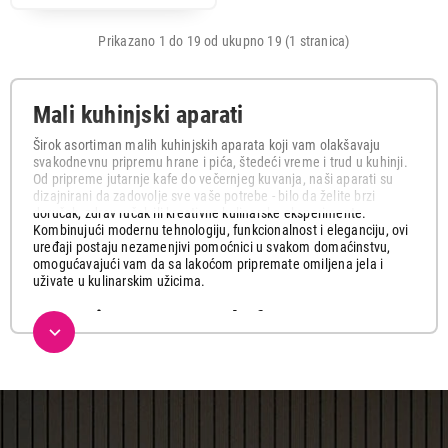
Prikazano 1 do 19 od ukupno 19 (1 stranica)
Mali kuhinjski aparati
Širok asortiman malih kuhinjskih aparata koji vam olakšavaju
svakodnevnu pripremu hrane i pića, štedeći vreme i trud u kuhinji.
Od pripreme jutarnje kafe do večernjeg kuvanja, naši aparati su
dizajnirani da zadovolje sve vaše potrebe - bilo da želite brzi
doručak, zdrav ručak ili kreativne kulinarske eksperimente.
Kombinujući modernu tehnologiju, funkcionalnost i eleganciju, ovi
uređaji postaju nezamenjivi pomoćnici u svakom domaćinstvu,
omogućavajući vam da sa lakoćom pripremate omiljena jela i
uživate u kulinarskim užicima.
Aparati za espresso kafu
Profesionalni aparati za espresso kafu koji vam omogućavaju
pripremu autentičnog italijanskog espressa, kapućina i drugih
kafenih specijaliteta u vašem domu. Sa snažnim pumpama,
preciznom kontrolom temperature i mlečnim penilom, garantuju
vrhunski kvalitet i aromu vaše omiljene kafe.