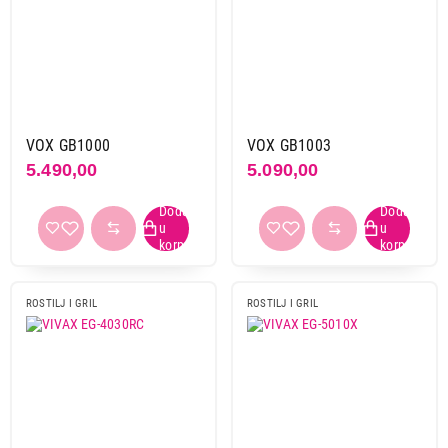
1900 w
1
2000 w
7
2150 w
1
2200 w
2
2400 w
3
VOX GB1000
VOX GB1003
5.490,00
5.090,00
Boja
braon
1
crna
13
inox
1
siva
1
ROSTILJ I GRIL
ROSTILJ I GRIL
siva-crna
1
Primeni filtere