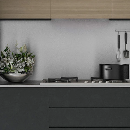
različitih namirnica. Jednostavni za čišćenje i održavanje, savršeni
za svakodnevnu upotrebu u ishrani bogatoj voćem i povrćem.
Sokovnici
Efikasni sokovnici koji izdvajaju maksimalnu količinu soka iz voća i
povrća, zadržavajući sve vitamine i minerale. Sa širokim otvorom
za ceo plod i sistemom za odvajanje pulpe, omogućavaju brzu
pripremu zdravih i osvežavajućih napitaka.
Mikseri
Ručni i stoni mikseri za mešanje, mućenje i penjenje sastojaka,
neophodni za pripremu testa, kreme, šlaga i palačinki. Sa
Tehnomedia
nastavcima za mešenje i mućenje, obezbeđuju savršenu teksturu
vaših kulinarskih kreacija.
O nama
Naše prodavnice
Seckalice
Kontakt
Kompaktne seckalice za brzo mlevenje i seckanje povrća,
Pravna lica
začinskog bilja, orašastih plodova i drugih namirnica, sa oštrim
Pravila privatnosti
noževima i sigurnosnim sistemima. Uštedite vreme u pripremi
obroka uz jednostavno i efikasno seckanje u nekoliko sekundi.
Karijera i zaposlenje
Kuvala za vodu
Informacije