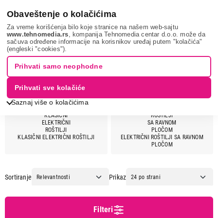
0
Obaveštenje o kolačićima
Za vreme korišćenja bilo koje stranice na našem web-sajtu
www.tehnomedia.rs
, kompanija Tehnomedia centar d.o.o. može da
sačuva određene informacije na korisnikov uređaj putem "kolačića"
Mali kuhinjski aparati
Električni roštilji
(engleski "cookies").
ELEKTRIČNI ROŠTILJI I GRILOVI
Prihvati samo neophodne
Prihvati sve kolačiće
Saznaj više o kolačićima
Cena
KLASIČNI ELEKTRIČNI ROŠTILJI
ELEKTRIČNI ROŠTILJI SA RAVNOM
Cena od
Cena do
PLOČOM
Sortiranje
Prikaz
Brend
Filteri
Ariete
1