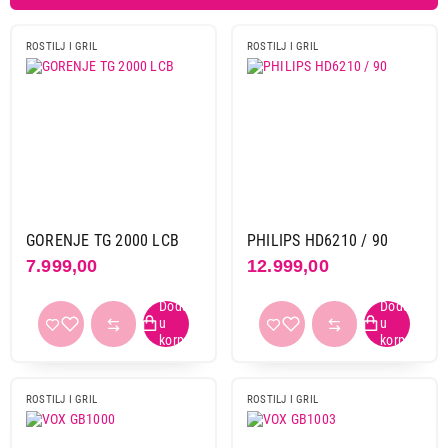
Bauer
3
Beper
1
ROSTILJ I GRIL
ROSTILJ I GRIL
Cecotec
2
Gorenje
1
Linea
1
Ninja
2
Philips
1
Russell hobbs
1
Sencor
1
GORENJE TG 2000 LCB
PHILIPS HD6210 / 90
Tristar
1
7.999,00
12.999,00
Vivax
2
Vox
2
Snaga
1450 w
1
ROSTILJ I GRIL
ROSTILJ I GRIL
1600 w
1
1800 w
1