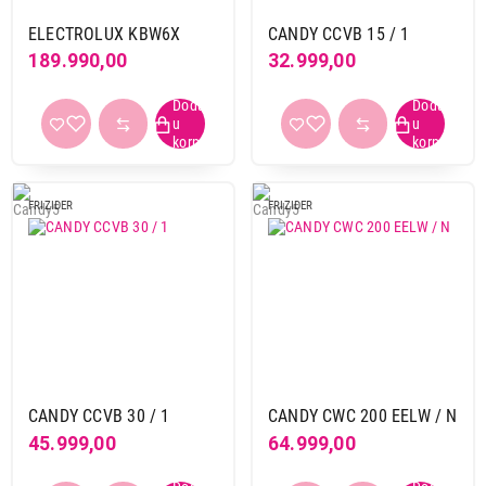
do 85 cm
19
ELECTROLUX KBW6X
CANDY CCVB 15 / 1
od 145,5 cm do 180 cm
1
189.990,00
32.999,00
od 85 cm do 145 cm
6
Širina
56,1 - 59,9 cm
1
60 cm
6
FRIZIDER
FRIZIDER
65 cm i vise
1
do 50 cm
13
od 54 cm do 56 cm
5
Boja
bela
1
crna
20
CANDY CCVB 30 / 1
CANDY CWC 200 EELW / N
inox
4
45.999,00
64.999,00
Energetski razred