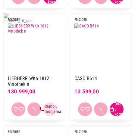
FRIZIDER
FRIZIDER
27.999,00
FRIŽIDERI
GORENJE WC 48G4 BG4
Proizvod je dodat u korpu.
Ukupno u korpi:
0,00
LIEBHERR WKb 1812 -
CASO B614
Nastavi kupovinu
Vinothek n
130.999,00
13.599,00
Završi kupovinu
FRIZIDER
FRIZIDER