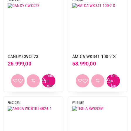
Način montaže
samostojeća
13
ugradna
11
Temperaturne zone
1
16
CANDY CWC023
AMICA WK341 100-2 S
2
8
26.999,00
58.990,00
Broj polica za vino
6-10
7
do 5
16
preko 10
2
FRIZIDER
FRIZIDER
Materijal polica
drvo
19
drvo + plastika
1