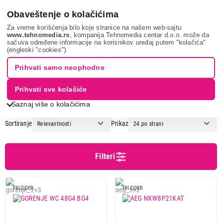
0
Obaveštenje o kolačićima
Za vreme korišćenja bilo koje stranice na našem web-sajtu
www.tehnomedia.rs
, kompanija Tehnomedia centar d.o.o. može da
sačuva određene informacije na korisnikov uređaj putem "kolačića"
Bela tehnika
Frižideri
Vinske vitrine
(engleski "cookies").
VINSKE VITRINE
Prihvati samo neophodne
Prihvati sve kolačiće
1
2
Saznaj više o kolačićima
Sortiranje
Prikaz
Cena
Cena od
Cena do
Filteri
FRIZIDER
FRIZIDER
Podgrupa
Samostojeće vinske vitrine