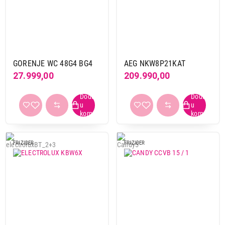
Ugradne vinske vitrine
Brend
Aeg
1
Amica
2
GORENJE WC 48G4 BG4
AEG NKW8P21KAT
Candy
6
27.999,00
209.990,00
Caso
9
Deep
1
Electrolux
1
Gorenje
1
Liebherr
5
FRIZIDER
FRIZIDER
Tesla
1
Tehnologija hlađenja
samootapajuci
3
Visina