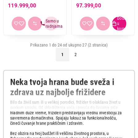
119.999,00
97.399,00
Prikazano 1 do 24 od ukupno 27 (2 stranica)
1
2
Neka tvoja hrana bude sveža i
zdrava uz najbolje frižidere
Bilo da živiš sam ili u velikoj porodici, frižider ti olakšava život u
svakom smislu. Od skladištenja voća i povrća do čuvanja pića
hladnim duže vreme, frižideri predstavljaju vrednu investiciju za
savremena domaćinstva. Spajaju luksuz sa funkcionalnošću,
čineći čuvanje hrane praktičnim i zdravim.
Bez obzira na tvoj budžet ili veličinu životnog prostora, u