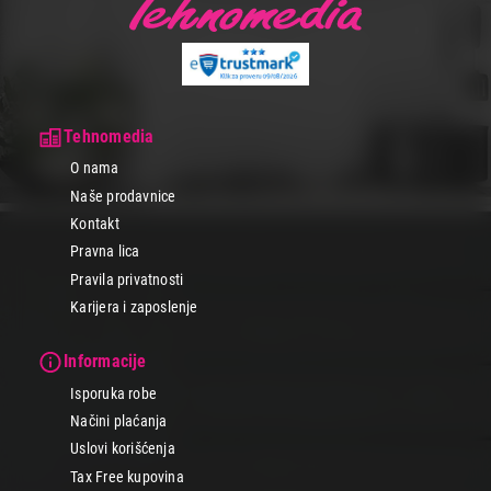
Tehnomedia
O nama
Naše prodavnice
Kontakt
Pravna lica
Pravila privatnosti
Karijera i zaposlenje
Informacije
Isporuka robe
Načini plaćanja
Uslovi korišćenja
Tax Free kupovina