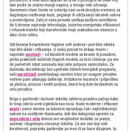
porodicom, a mali kućni aparati su tu da ti pomognu da svaki tvoj
džempera
za daske
Sredstva
dan prođe sa znatno manje napora, a mnogo više uživanja.
Oprema
za
Usisivači
Savremeni ritam života ne ostavlja nam uvek dovoljno vremena za
za
održavanje
za prozore
dugotrajno sređivanje kuće, peglanje ili održavanje idealnih uslova
usisivače
pegle
u prostorijama. Zato je naša ponuda uređaja pažljivo osmišljena
da ti donese najnovije tehnologije, izuzetnu energetsku efikasnost
i vrhunski komfor koji transformiše tvoje svakodnevne obaveze u
laku i brzu rutinu.
Održavanje besprekorne higijene svih podova i površina nikada
nije bilo lakše i efikasnije. U našoj ponudi te čekaju moćni i
napredni
usisivači
– od klasičnih modela sa kesom ili posudom,
preko praktičnih bežičnih štapnih modela za brzo čišćenje, pa sve
do pametnih robot usisivača koji rade potpuno samostalno. Za
dubinsku dezinfekciju bez upotrebe štetnih hemijskih preparata,
naši
paročistači
predstavljaju savršen izbor jer snagom prirodne
vodene pare uklanjaju bakterije, tvrdokorne masnoće i prljavštinu
sa pločica, prozora i tvrdih podova, čineći tvoj dom bezbednim za
celu porodicu.
Briga o garderobi i kućnom tekstilu zahteva posebnu pažnju kako
bi tvoja odeća uvek izgledala kao nova. Naše moderne i efikasne
pegle
i parne stanice sa lakoćom ispravljaju čak i najtvrdokornije
nabore na osetljivim tkaninama, dok šira kategorija opreme za
negu odeće i veša
donosi sve neophodne dodatke za pranje,
sušenje i dugotrajno očuvanje tekstila. Za sve one koji vole
kreativnost, popravku garderobe po meri ili se bave dizajnom, tu