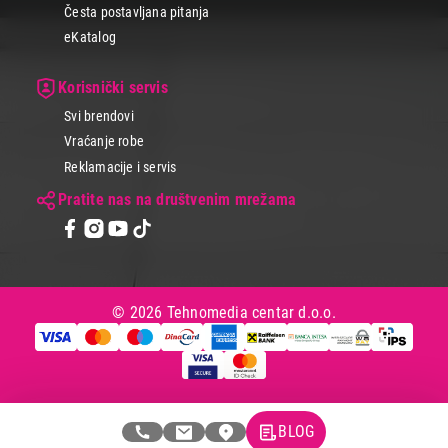
Česta postavljana pitanja
eKatalog
Korisnički servis
Svi brendovi
Vraćanje robe
Reklamacije i servis
Pratite nas na društvenim mrežama
© 2026 Tehnomedia centar d.o.o.
BLOG