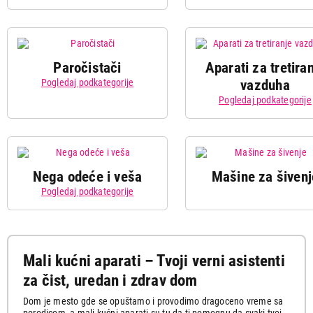
Paročistači
Aparati za tretira
Pogledaj podkategorije
vazduha
Pogledaj podkategorije
Štapni
Ručni
Prečišćivači
Odvlaž
Nega odeće i veša
Mašine za šivenj
paročistači
paročistači
vazduha
vazd
Štapni
Robot
Klasične
Pogledaj podkategorije
Parn
usisivači
usisivači
pegle na
stani
Oprema i
Ovlaživači i
paru
Filte
pribor za
osveživači
opr
Klasični
Ručni
paročistače
vazduha
usisivači
usisivači
Vertikalne
Putn
pegle
pegl
Mali kućni aparati – Tvoji verni asistenti
Sušilice za
Daske za
Usisivači
za čist, uredan i zdrav dom
veš
peglanje
za
Usisivači
Valjci
Suve pegle
dubinsko
za pepeo
peglan
Dom je mesto gde se opuštamo i provodimo dragoceno vreme sa
pranje
Šišači
Navlake