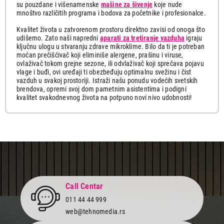
su pouzdane i višenamenske
mašine za šivenje
koje nude
mnoštvo različitih programa i bodova za početnike i profesionalce.
Kvalitet života u zatvorenom prostoru direktno zavisi od onoga što
udišemo. Zato naši napredni
aparati za tretiranje vazduha
igraju
ključnu ulogu u stvaranju zdrave mikroklime. Bilo da ti je potreban
moćan prečišćivač koji eliminiše alergene, prašinu i viruse,
ovlaživač tokom grejne sezone, ili odvlaživač koji sprečava pojavu
vlage i buđi, ovi uređaji ti obezbeđuju optimalnu svežinu i čist
vazduh u svakoj prostoriji. Istraži našu ponudu vodećih svetskih
brendova, opremi svoj dom pametnim asistentima i podigni
kvalitet svakodnevnog života na potpuno novi nivo udobnosti!
Call Centar
011 44 44 999
web@tehnomedia.rs