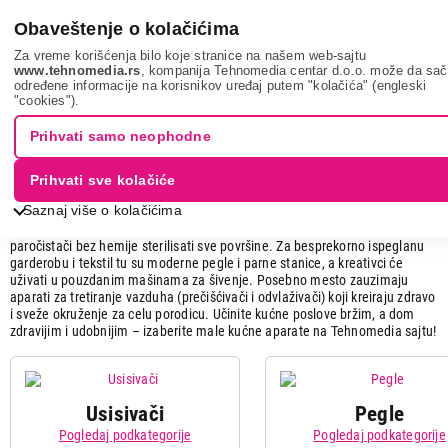
0
Obaveštenje o kolačićima
Za vreme korišćenja bilo koje stranice na našem web-sajtu
www.tehnomedia.rs
, kompanija Tehnomedia centar d.o.o. može da sa
određene informacije na korisnikov uređaj putem "kolačića" (engleski
Mali kućni aparati
"cookies").
Mali kućni aparati
Prihvati samo neophodne
Unesite vrhunsku funkcionalnost i besprekoran red u svoje domaćinstvo uz
Prihvati sve kolačiće
našu ponudu malih kućnih aparata. Ova kategorija okuplja moćne uređaje
Saznaj više o kolačićima
koji vam maksimalno olakšavaju održavanje doma, brigu o zdravlju i odeći.
Osigurajte savršenu čistoću poda uz najsavremenije usisivače, dok će
paročistači bez hemije sterilisati sve površine. Za besprekorno ispeglanu
garderobu i tekstil tu su moderne pegle i parne stanice, a kreativci će
uživati u pouzdanim mašinama za šivenje. Posebno mesto zauzimaju
aparati za tretiranje vazduha (prečišćivači i odvlaživači) koji kreiraju zdravo
i sveže okruženje za celu porodicu. Učinite kućne poslove bržim, a dom
zdravijim i udobnijim – izaberite male kućne aparate na Tehnomedia sajtu!
Usisivači
Pegle
Pogledaj podkategorije
Pogledaj podkategorije