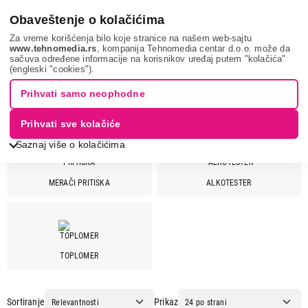
0
Obaveštenje o kolačićima
Za vreme korišćenja bilo koje stranice na našem web-sajtu
www.tehnomedia.rs
, kompanija Tehnomedia centar d.o.o. može da
sačuva određene informacije na korisnikov uređaj putem "kolačića"
Nega tela, lepota i zdravlje
Medicinski aparati
(engleski "cookies").
MEDICINSKI APARATI
Prihvati samo neophodne
Prihvati sve kolačiće
Saznaj više o kolačićima
MERAČI PRITISKA
ALKOTESTER
Cena
Cena od
Cena do
TOPLOMER
Brend
Auron
3
Sortiranje
Prikaz