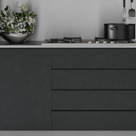
svoje zdravlje i zdravlje svoje porodice na najbolji mogući način.
Tehnomedia
O nama
Naše prodavnice
Kontakt
Pravna lica
Pravila privatnosti
Karijera i zaposlenje
Informacije
Isporuka robe
Načini plaćanja
Uslovi korišćenja
Tax Free kupovina
Česta postavljana pitanja