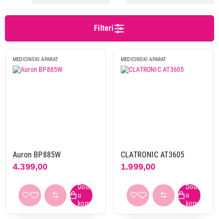
Beurer
9
Clatronic
1
Filteri
Napajanje
baterija
10
MEDICINSKI APARAT
MEDICINSKI APARAT
baterija i kabl
1
Primeni filtere
Auron BP885W
CLATRONIC AT3605
4.399,00
1.999,00