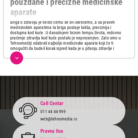
pouzdane i precizne medicinske
aparate
Briga o zdravlju je nešto čemu se svi okrećemo, a sa pravim
medicinskim aparatima ta briga postaje lakša, preciznija i
dostupna kod kuće. U današnjem brzom tempu života, redovno
praćenje zdravlja kod kuće postalo je neprocenjivo. Zato smo u
Tehnomediji odabrali najbolje medicinske aparate koji će ti
omogućiti da budeš korak ispred kada je u pitanju zdravlje i
dobrobit tvojih najmilijih.
U našoj bogatoj ponudi ćeš pronaći moderne, praktične i precizne
aparate za merenje pritiska, toplomere i alkotestere uz koje možeš
redovno pratiti svoje zdravstveno stanje i reagovati na vreme
ukoliko je potrebno.
Ovi uređaji su jednostavni za korišćenje i dizajnirani tako da ti uvek
pruže brz i tačan uvid u sve vitalne znake, idealni kako za kućnu
upotrebu tako i za putovanja.
Call Centar
Visok krvni pritisak je jedan od najvećih "tihih" zdravstvenih izazova
011 44 44 999
današnjice. Za sve one koji se bore sa ovim problemom, redovna
web@tehnomedia.rs
kontrola krvnog pritiska je ključ za održavanje zdravlja, a
aparati
za merenje pritiska
najbolji saveznici.
Pravna lica
Ovi moderni i praktični uređaji pružaju sve što je potrebno za brzo i