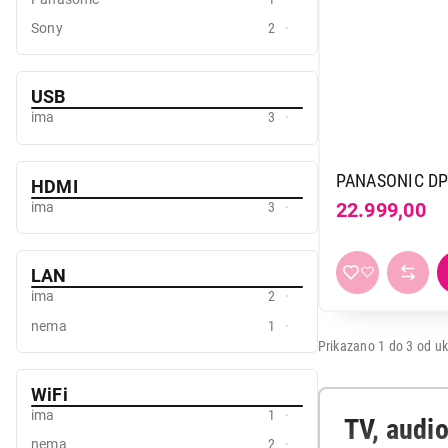
Mali kuhinjski aparati
Sony
2
Grejanje i hlađenje
USB
Nega tela, lepota i zdravlje
ima
3
Sport i putovanje
Sve za kuću i baštu
PANASONIC DP
HDMI
22.999,00
ima
3
Vesa
LAN
ima
2
nema
1
Prikazano 1 do 3 od uk
WiFi
ima
1
TV, audio
nema
2