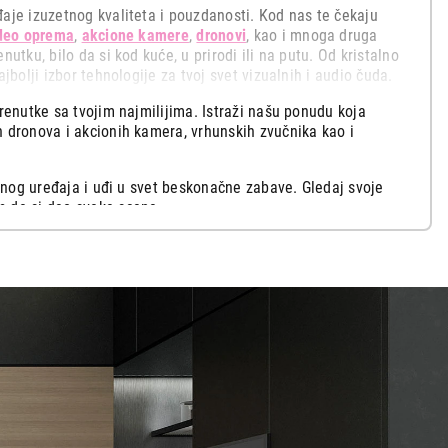
đaje izuzetnog kvaliteta i pouzdanosti. Kod nas te čekaju
ideo oprema
,
akcione kamere
,
dronovi
, kao i mnoga druga
utku, bilo da si kod kuće, u prirodi ili na putu. Od kristalno
jbolji izbor tehnologije za tvoj svet vizualnih i audio čuda.
renutke sa tvojim najmilijima. Istraži našu ponudu koja
h dronova i akcionih kamera, vrhunskih zvučnika kao i
menog uređaja i uđi u svet beskonačne zabave. Gledaj svoje
m da si deo svake scene.
 kupovinu
nimaj važne događaje, putovanja i posebne trenutke našim
a slušaš muziku u prirodi sa društvom, u Tehnomedia ponudi
vučnici i sistemi su neizostavan saveznik koji podižu
kablove
i
video kablove
,
HDMI kablove
,
adaptere
i sve ono
dia web shop ili najbližu prodavnicu i izaberi svoj savršen