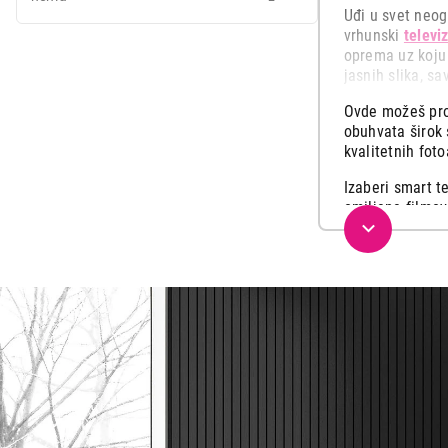
Uđi u svet neog
22.999,00
vrhunski
televiz
oprema uz koju ć
jasnih slika, s
Ovde možeš pron
obuhvata širok 
kvalitetnih fot
Izaberi smart t
omiljene filmov
Ponesi svoj fo
kamerama sa kri
Bez obzira da l
ćeš pronaći sve
zabavu na viši 
Pored toga u n
što ti je potre
Istraži našu ra