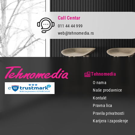
uređaj koji će 
uslovi kupovine
odgovara i do 2
Call Centar
011 44 44 999
web@tehnomedia.rs
Tehnomedia
O nama
Naše prodavnice
Kontakt
Pravna lica
Pravila privatnosti
Karijera i zaposlenje