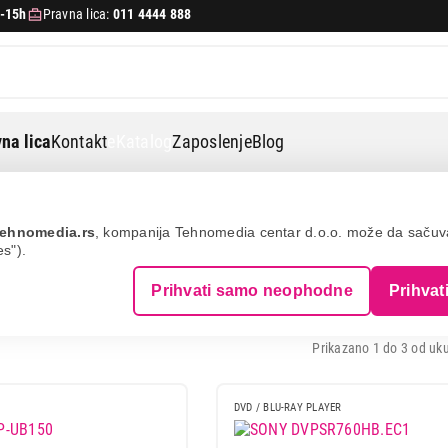
-15h
Pravna lica:
011 4444 888
na lica
Kontakt
eKatalog
Zaposlenje
Blog
ehnomedia.rs
, kompanija Tehnomedia centar d.o.o. može da saču
es").
-RAY PLAYERI
Prihvati samo neophodne
Prihvat
Prikazano 1 do 3 od uku
DVD / BLU-RAY PLAYER