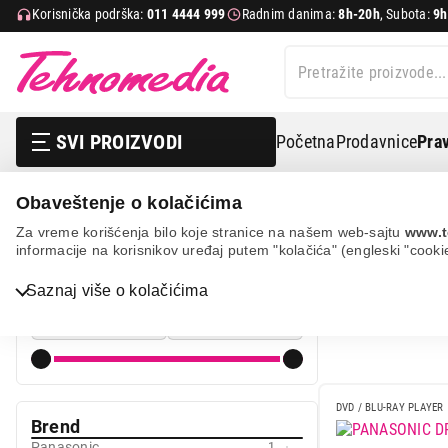
Korisnička podrška:
011 4444 999
Radnim danima:
8h-20h
, Subota:
9h
SVI PROIZVODI
Početna
Prodavnice
Prav
Obaveštenje o kolačićima
Tv, audio, video i foto
Av uređaji
Dvd / blu-ray playeri
Za vreme korišćenja bilo koje stranice na našem web-sajtu
www.t
informacije na korisnikov uređaj putem "kolačića" (engleski "cooki
DVD / BLU
Cena
Bela tehnika
Saznaj više o kolačićima
Cena od
Cena do
TV, audio, video i foto
IT & Gaming
Mobilni telefoni i tableti
DVD / BLU-RAY PLAYER
Brend
Mali kućni aparati
Panasonic
1