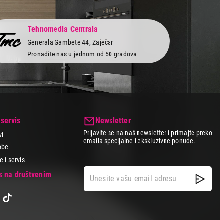
š sniženja jer su kod nas uvek akcijske cene i najpovoljniji
oga imaš opciju izbora načina plaćanja koji ti najviše
Tehnomedia Centrala
Generala Gambete 44, Zaječar
Pronađite nas u jednom od 50 gradova!
 servis
Newsletter
Prijavite se na naš newsletter i primajte preko
vi
emaila specijalne i ekskluzivne ponude.
obe
 i servis
as na društvenim