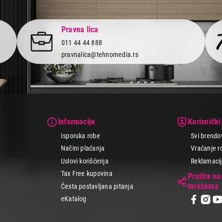
te odvesti u svet čarolije i neprekinutih uspomena. Ne moraš da čeka
, bez skrivenih troškova sa garancijom vrhunskog kvaliteta. Pored t
4 rate bez kamate, kao i brzu i sigurnu dostavu do kućnog praga.
Pravna lica
011 44 44 888
pravnalica@tehnomedia.rs
Informacije
Korisnički
Isporuka robe
Svi brendo
Načini plaćanja
Vraćanje r
Uslovi korišćenja
Reklamacije
Tax Free kupovina
Pratite n
mrežama
Česta postavljana pitanja
eKatalog