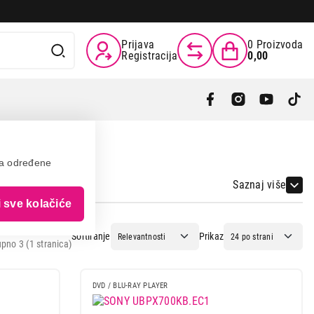
Prijava
0
Proizvoda
Registracija
0,00
va određene
Saznaj više
i sve kolačiće
Sortiranje
Prikaz
pno 3 (1 stranica)
DVD / BLU-RAY PLAYER