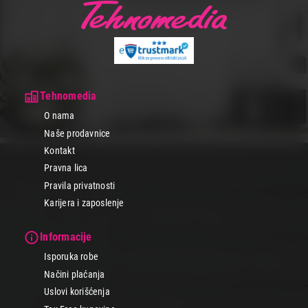
savršeni model po svom ukusu jer te ovde čeka sigurna kupovina,
zagarantovan kvalitet i uvek akcijske cene najpoznatijih brendova
Gorenje, Tefal, Vox, Ecg...
Osveži svoj dom mirisom sveže pečenog peciva i zadivi svoje
najmilije. Mini pekara će ti pomoći da postigneš savršene
rezultate svaki put!
Tehnomedia
O nama
Naše prodavnice
Kontakt
Pravna lica
Pravila privatnosti
Karijera i zaposlenje
Informacije
Isporuka robe
Načini plaćanja
Uslovi korišćenja