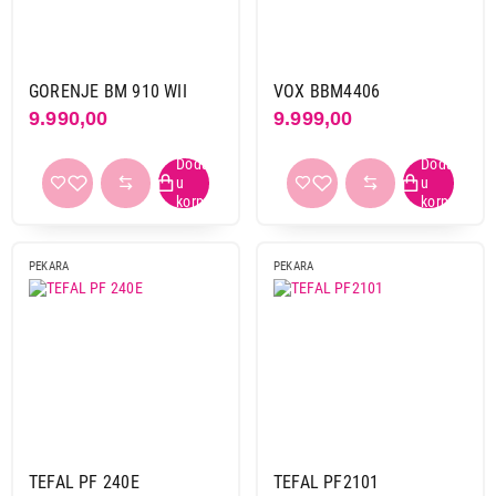
Gorenje
1
Tefal
3
Vox
2
GORENJE BM 910 WII
VOX BBM4406
9.990,00
9.999,00
Snaga
550 w
1
600 w
2
700 w
1
720 w
1
PEKARA
PEKARA
720 kg
1
850 w
1
Masa za mešanje
0,9 kg
3
1 kg
3
1,25 kg
1
TEFAL PF 240E
TEFAL PF2101