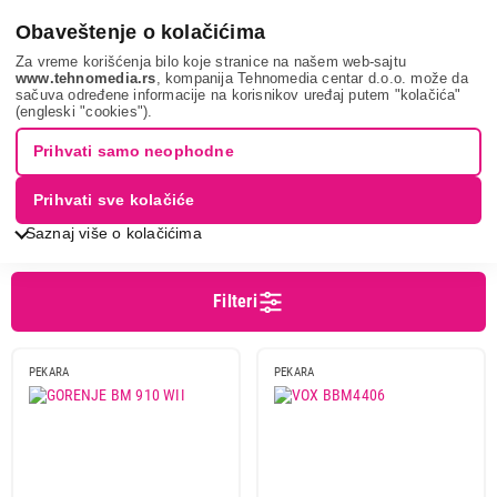
0
Obaveštenje o kolačićima
Za vreme korišćenja bilo koje stranice na našem web-sajtu
www.tehnomedia.rs
, kompanija Tehnomedia centar d.o.o. može da
sačuva određene informacije na korisnikov uređaj putem "kolačića"
Mali kuhinjski aparati
Aparati za kuvanje i pečenje
Mini pekare
(engleski "cookies").
PEKARE ZA HLEB
Prihvati samo neophodne
Prihvati sve kolačiće
Sortiranje
Prikaz
Saznaj više o kolačićima
Filteri
Cena
Cena od
Cena do
PEKARA
PEKARA
Brend
Ecg
1