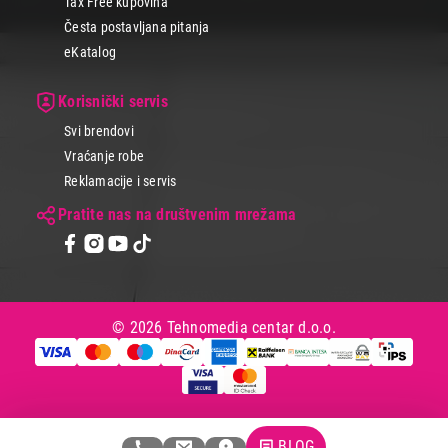
Tax Free kupovina
Česta postavljana pitanja
eKatalog
Korisnički servis
Svi brendovi
Vraćanje robe
Reklamacije i servis
Pratite nas na društvenim mrežama
© 2026 Tehnomedia centar d.o.o.
BLOG