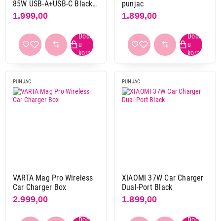
85W USB-A+USB-C Black
punjac
CNE-CCABR8AC
1.999,00
1.899,00
PUNJAC
PUNJAC
VARTA Mag Pro Wireless
XIAOMI 37W Car Charger
Car Charger Box
Dual-Port Black
2.999,00
1.899,00