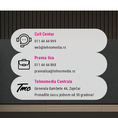
Call Centar
011 44 44 999
web@tehnomedia.rs
Pravna lica
011 44 44 888
pravnalica@tehnomedia.rs
Tehnomedia Centrala
Generala Gambete 44, Zaječar
Pronađite nas u jednom od 50 gradova!