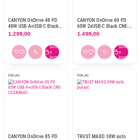
8.999,00
CANYON OnDrive 48 PD
CANYON OnDrive 60 PD
PUNJAČI
48W USB-A+USB-C Black
60W 2xUSB-C Black CNE-
SAMSUNG 9W Wireless Car Charging
CNE-CCABR3AC
CCABR3CC
1.299,00
1.499,00
Holder Black EP-H5300-CBE
Proizvod je dodat u korpu.
Ukupno u korpi:
0,00
PUNJAC
PUNJAC
Nastavi kupovinu
Završi kupovinu
CANYON OnDrive 85 PD
TRUST MAXO 38W auto