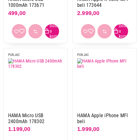
1000mAh 173671
beli 173644
1
12
499,00
2.999,00
2
13
Kabl
da
17
PUNJAC
PUNJAC
Boja
bela
9
crna
19
Primeni filtere
HAMA Micro USB
HAMA Apple iPhone MFI
2400mAh 178302
beli
1.199,00
1.999,00