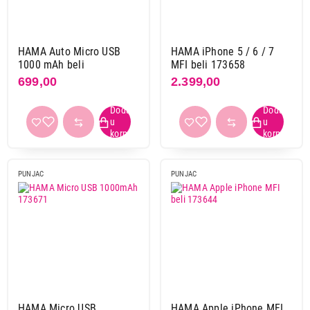
30 w
2
37 w
1
38 w
1
HAMA Auto Micro USB
HAMA iPhone 5 / 6 / 7
1000 mAh beli
MFI beli 173658
40 w
1
699,00
2.399,00
48 w
1
5 w
4
50 w
1
60 w
1
67 w
1
PUNJAC
PUNJAC
85 w
1
Kapacitet
1000 mAh
4
2400 mAh
2
3100 mAh
1
HAMA Micro USB
HAMA Apple iPhone MFI
Broj USB izlaza