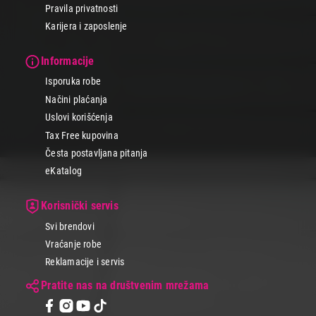
Pravila privatnosti
Karijera i zaposlenje
Informacije
Isporuka robe
Načini plaćanja
Uslovi korišćenja
Tax Free kupovina
Česta postavljana pitanja
eKatalog
Korisnički servis
Svi brendovi
Vraćanje robe
Reklamacije i servis
Pratite nas na društvenim mrežama