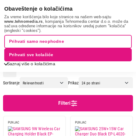
0
Obaveštenje o kolačićima
Za vreme korišćenja bilo koje stranice na našem web-sajtu
www.tehnomedia.rs
, kompanija Tehnomedia centar d.o.o. može da
sačuva određene informacije na korisnikov uređaj putem "kolačića"
Mobilni telefoni i tableti
Oprema za mobilne telefone
Auto
(engleski "cookies").
punjači
Prihvati samo neophodne
AUTO PUNJAČI
Prihvati sve kolačiće
Saznaj više o kolačićima
1
2
Sortiranje
Prikaz
Cena
Cena od
Cena do
Filteri
PUNJAC
PUNJAC
Brend