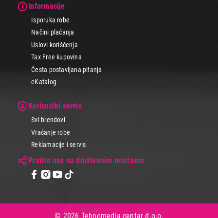
Informacije
Isporuka robe
Načini plaćanja
Uslovi korišćenja
Tax Free kupovina
Česta postavljana pitanja
eKatalog
Korisnički servis
Svi brendovi
Vraćanje robe
Reklamacije i servis
Pratite nas na društvenim mrežama
© 2026 Tehnomedia centar d.o.o.