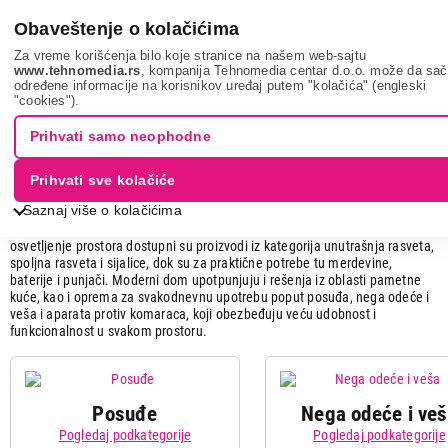
0
Obaveštenje o kolačićima
Za vreme korišćenja bilo koje stranice na našem web-sajtu
www.tehnomedia.rs
, kompanija Tehnomedia centar d.o.o. može da sa
određene informacije na korisnikov uređaj putem "kolačića" (engleski
Sve za kuću i baštu
"cookies").
Sve za kuću
Prihvati samo neophodne
U kategoriji Sve za kuću i baštu pronađite sve što vam je potrebno za
Prihvati sve kolačiće
uređenje, održavanje i unapređenje vašeg doma i dvorišta. U ponudi su
Saznaj više o kolačićima
baštenski alati, uključujući kosilice i ostale alate za rad u bašti, kao i
baštenski nameštaj koji omogućava udoban boravak na otvorenom. Za
osvetljenje prostora dostupni su proizvodi iz kategorija unutrašnja rasveta,
spoljna rasveta i sijalice, dok su za praktične potrebe tu merdevine,
baterije i punjači. Moderni dom upotpunjuju i rešenja iz oblasti pametne
kuće, kao i oprema za svakodnevnu upotrebu poput posuđa, nega odeće i
veša i aparata protiv komaraca, koji obezbeđuju veću udobnost i
funkcionalnost u svakom prostoru.
Posuđe
Nega odeće i ve
Pogledaj podkategorije
Pogledaj podkategorije