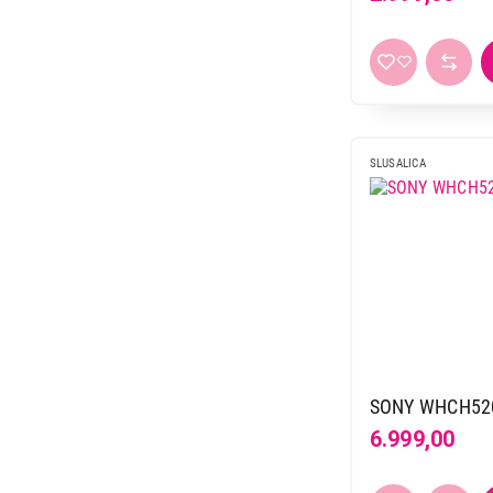
crno-srebrna
2
36 h
6
crno-žuta
1
37 h
1
crvena
6
39 h
1
lila
1
40 h
14
ljubičasta
10
45 h
4
narandžasta
1
SLUSALICA
50 h
15
ostale boje
1
53 h
2
plava
31
55 h
6
plava-žuta
1
56 h
1
plavo ljubičasta
1
57 h
3
plavo-crvena
1
58 h
1
roze
22
60 h
4
rubin
1
65 h
9
SONY WHCH52
siva
14
70 h
9
6.999,00
srebrna
1
72 h
2
tirkizna
1