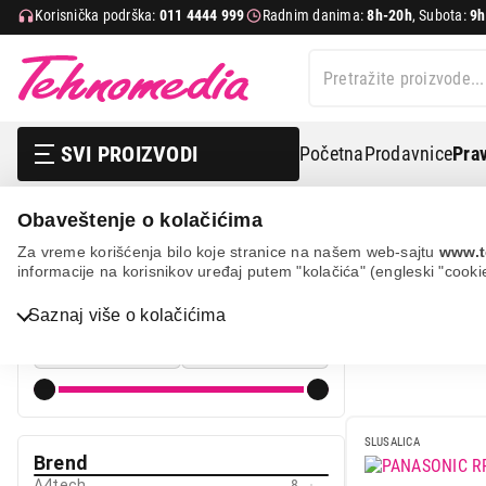
Korisnička podrška:
011 4444 999
Radnim danima:
8h-20h
, Subota:
9h
SVI PROIZVODI
Početna
Prodavnice
Prav
Obaveštenje o kolačićima
Tv, audio, video i foto
Slušalice
Overhead slušalice
Za vreme korišćenja bilo koje stranice na našem web-sajtu
www.t
informacije na korisnikov uređaj putem "kolačića" (engleski "cooki
OVERHEAD
Cena
Saznaj više o kolačićima
Cena od
Cena do
Bela tehnika
TV, audio, video i foto
SLUSALICA
IT & Gaming
Brend
A4tech
8