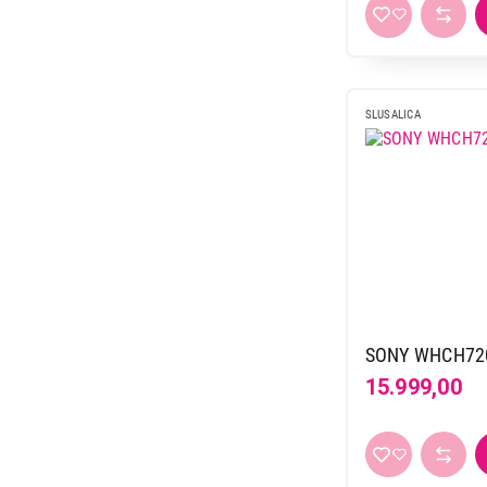
76 h
6
višebojna
1
80 h
3
zelena
5
9 h
4
žuta
1
90 h
2
SLUSALICA
SONY WHCH72
15.999,00