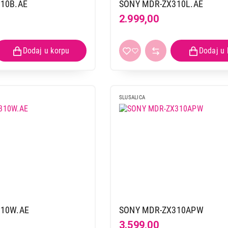
PANASONIC RP-HF100ME-A plave
10B.AE
SONY MDR-ZX310L.AE
2.999,00
Proizvod je dodat u korpu.
Ukupno u korpi:
0,00
Nastavi kupovinu
Završi
SLUSALICA
310W.AE
SONY MDR-ZX310APW
3.599,00