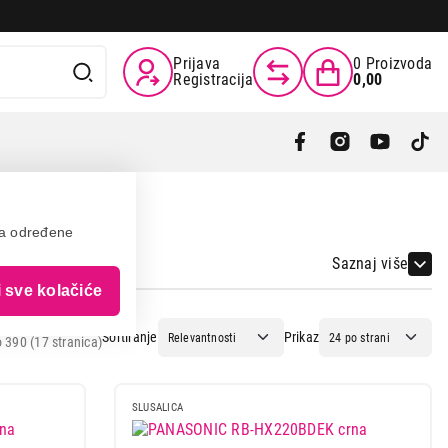
Prijava
0
Proizvoda
Registracija
0,00
va određene
Saznaj više
i sve kolačiće
Sortiranje
Prikaz
 390 (17 stranica)
SLUSALICA