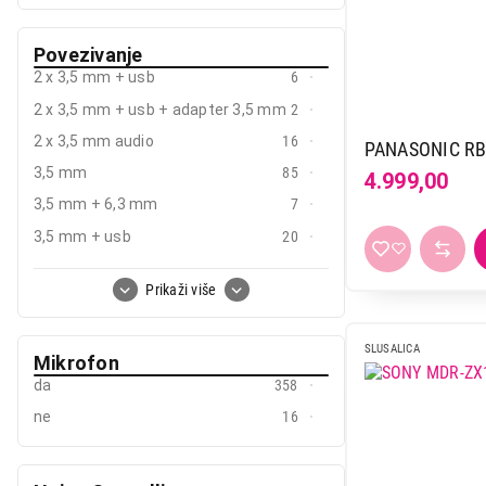
Guess
1
Hama
7
Povezivanje
2 x 3,5 mm + usb
6
Hifuture
1
2 x 3,5 mm + usb + adapter 3,5 mm
2
Hoco
12
2 x 3,5 mm audio
16
PANASONIC RB
Honor
4
3,5 mm
85
4.999,00
Hp
2
3,5 mm + 6,3 mm
7
Hyperx
15
3,5 mm + usb
20
Jabra
9
3,5 mm + adapter 2 x 3,5 mm
13
JBL
42
Prikaži više
Bluetooth + 3.5mm
56
JVC
13
Bluetooth + usb
9
Logitech
34
SLUSALICA
Mikrofon
USB
49
Lorgar
1
da
358
USB type-a+c
4
Marvo
15
ne
16
USB type-c
2
Maxell
1
Wireless + bluetooth
2
Meetion
4