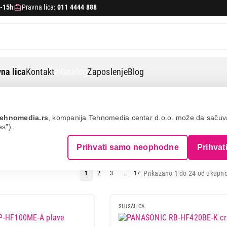
-15h
Pravna lica:
011 4444 888
na lica
Kontakt
eKatalog
Zaposlenje
Blog
ehnomedia.rs
, kompanija Tehnomedia centar d.o.o. može da saču
es").
 SLUŠALICE
Prihvati samo neophodne
Prihvat
Prikazano 1 do 24 od ukupno
1
2
3
...
17
SLUSALICA