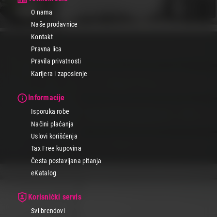
O nama
Naše prodavnice
Kontakt
Pravna lica
Pravila privatnosti
Karijera i zaposlenje
Informacije
Isporuka robe
Načini plaćanja
Uslovi korišćenja
Tax Free kupovina
Česta postavljana pitanja
eKatalog
Korisnički servis
Svi brendovi