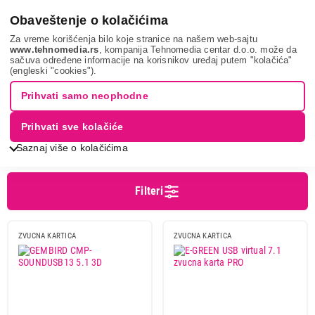
0
Obaveštenje o kolačićima
Za vreme korišćenja bilo koje stranice na našem web-sajtu
www.tehnomedia.rs
, kompanija Tehnomedia centar d.o.o. može da
sačuva određene informacije na korisnikov uređaj putem "kolačića"
It & gaming
Računarske komponente
Zvučne kartice
(engleski "cookies").
ZVUČNE KARTICE
Prihvati samo neophodne
Prihvati sve kolačiće
Sortiranje
Prikaz
Saznaj više o kolačićima
Filteri
Cena
Cena od
Cena do
ZVUCNA KARTICA
ZVUCNA KARTICA
Brend
E-green
1