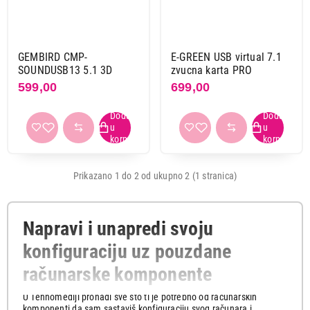
Gembird
1
Tip
GEMBIRD CMP-
E-GREEN USB virtual 7.1
eksterna
2
SOUNDUSB13 5.1 3D
zvucna karta PRO
599,00
699,00
Primeni filtere
Prikazano 1 do 2 od ukupno 2 (1 stranica)
Napravi i unapredi svoju
konfiguraciju uz pouzdane
računarske komponente
U Tehnomediji pronađi sve što ti je potrebno od računarskih
komponenti da sam sastaviš konfiguraciju svog računara i