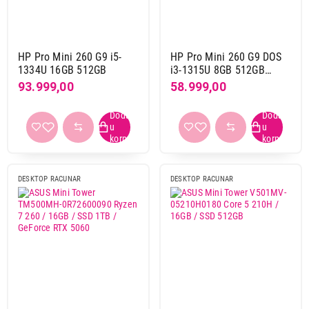
Office
Brend
HP Pro Mini 260 G9 i5-
HP Pro Mini 260 G9 DOS
Asus
3
1334U 16GB 512GB
i3-1315U 8GB 512GB
Dell
6
(C65U2AT)
93.999,00
58.999,00
Hp
2
Lenovo
3
Gaming
da
2
DESKTOP RACUNAR
DESKTOP RACUNAR
Matična ploča
B650
1
B760
1
Pro 665
2
Q670
1
Q870
2