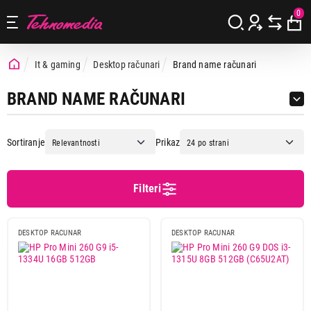
0
It & gaming
Desktop računari
Brand name računari
BRAND NAME RAČUNARI
Sortiranje
Prikaz
Filteri
Cena
Cena od
Cena do
DESKTOP RACUNAR
DESKTOP RACUNAR
Podgrupa
Gaming