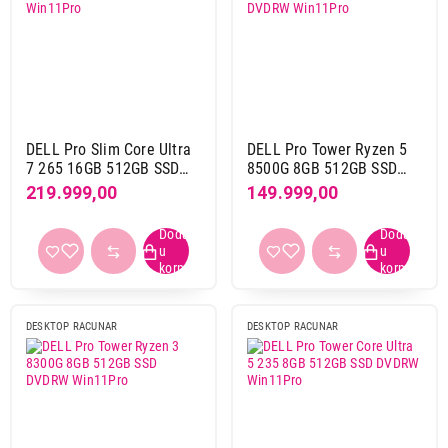
OS
Windows 11 home
1
Windows 11 pro
6
bez operativnog sistema
7
93.999,00
DESKTOP RAČUNARI
DisplayPort
HP Pro Mini 260 G9 i5-1334U 16GB
DELL Pro Slim Core Ultra
DELL Pro Tower Ryzen 5
1
9
512GB
7 265 16GB 512GB SSD
8500G 8GB 512GB SSD
Win11Pro
DVDRW Win11Pro
219.999,00
149.999,00
Proizvod je dodat u korpu.
VGA
1
1
Ukupno u korpi:
0,00
Veličina kućišta
Nastavi kupovinu
Midi tower
2
DESKTOP RACUNAR
DESKTOP RACUNAR
Mini
2
Mini tower
5
Završi kupovinu
Slim
2