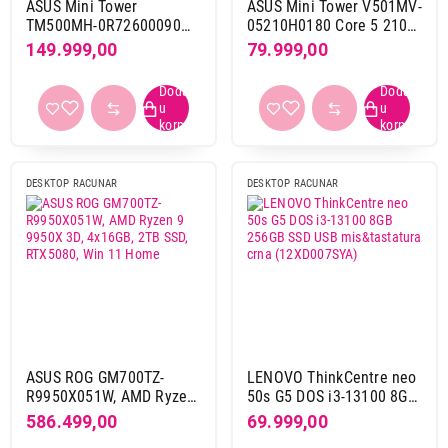
ASUS Mini Tower
ASUS Mini Tower V501MV-
W880
1
TM500MH-0R72600090
05210H0180 Core 5 210H
Ryzen 7 260 / 16GB / SSD
/ 16GB / SSD 512GB
149.999,00
79.999,00
1TB / GeForce RTX 5060
Proizvođač procesora
AMD
4
Intel
10
Serija procesora
DESKTOP RACUNAR
DESKTOP RACUNAR
AMD ryzen 3 8000 serija
1
AMD ryzen 5 8000 serija
1
AMD ryzen 7 200 serija
1
AMD ryzen 9 9000 serija
1
Intel core 5 2. gen
1
Intel core ultra 5 2. gen
1
Intel core ultra 7 2. gen
2
ASUS ROG GM700TZ-
LENOVO ThinkCentre neo
Intel i3 13. gen
3
R9950X051W, AMD Ryzen
50s G5 DOS i3-13100 8GB
Intel i5 13. gen
2
9 9950X 3D, 4x16GB, 2TB
256GB SSD USB
586.499,00
69.999,00
SSD, RTX5080, Win 11
mis&tastatura crna
Intel i5 14. gen
1