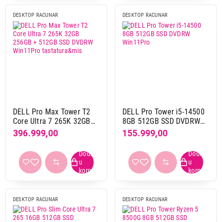
8 GB DDR4
1
DESKTOP RACUNAR
DESKTOP RACUNAR
8 GB DDR5
5
HDD / SSD
1 TB SSD
1
2 TB SSD
1
256 GB + 512 GB SSD
1
256 GB SSD
1
DELL Pro Max Tower T2
DELL Pro Tower i5-14500
512 GB SSD
10
Core Ultra 7 265K 32GB
8GB 512GB SSD DVDRW
256GB + 512GB SSD
Win11Pro
396.999,00
155.999,00
DVDRW Win11Pro
Napajanje
tastatura&mis
1000 w
1
1500 w
1
180 w
7
adapter
4
DESKTOP RACUNAR
DESKTOP RACUNAR