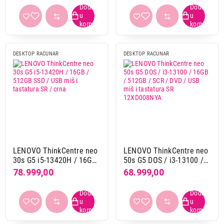
Home
(12XD007SYA)
Grafika
integrisana
12
zasebna
2
DESKTOP RACUNAR
DESKTOP RACUNAR
Model grafike
AMD radeon 700 serija
2
Intel graphics
2
Intel iris xe
1
Intel uhd
7
nvidia rtx 50 serija
2
LENOVO ThinkCentre neo
LENOVO ThinkCentre neo
30s G5 i5-13420H / 16GB
50s G5 DOS / i3-13100 /
/ 512GB SSD / USB miš i
16GB / 512GB / SCR /
78.999,00
68.999,00
RAM memorija
tastatura SR / crna
DVD / USB miš i tastatura
16 GB DDR4
2
SR 12XD008NYA
16 GB DDR5
4
32 GB DDR5
1
64 GB DDR5
1