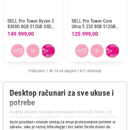
Primeni filtere
DELL Pro Tower Ryzen 3
DELL Pro Tower Core
8300G 8GB 512GB SSD
Ultra 5 235 8GB 512GB
DVDRW Win11Pro
SSD DVDRW Win11Pro
149.999,00
125.999,00
Prikazano 1 do 14 od ukupno 14 (1 stranica)
Desktop računari za sve ukuse i
potrebe
Desktop računari su postali nezaobilazni deo naših života i od
velike pomoći u svim oblastima. Savršen su izbor za sve one koji
traže pouzdan i snažan uređaj za svoje profesionalne potrebe ili
zabavu. Iako je razvoj tehnologije i brz način života doveo do