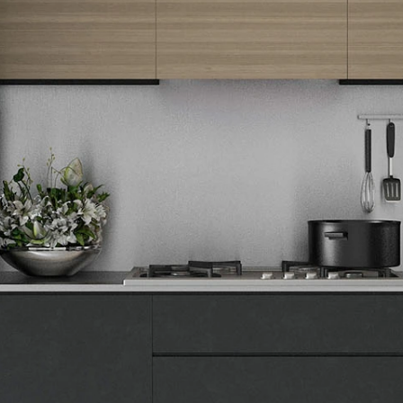
ekskluzivne ponude.
Sada je pravi trenutak da unaprediš svoju kulinarsku igru sa našim
izborom miksera. Bilo da si iskusni kuvar ili početnik u kuhinji,
mikser će postati tvoj verni partner u pripremi ukusnih jela.
Bez obzira na tvoje potrebe u kuhinji, mikseri iz Tehnomedia
asortimana su neophodni da upotpune tvoju kolekciju malih kućnih
aparata. Čekaju te vrhunski uređaji renomiranih brendova Bosch,
Beko, Electolux, Gorenje, Vox, Kitchenaid, Tefal, Philips i mnogi
drugi. Izaberi svoj savršeni mikser iz naše ponude i uživaj u bržem,
lakšem i zabavnijem kuvanju.
I nema više trke do prodavnice - mi ćemo svaki uređaj dostaviti na
tvoju kućnu adresu. Brzo i jednostavno.
Tehnomedia
O nama
Naše prodavnice
Kontakt
Pravna lica
Pravila privatnosti
Karijera i zaposlenje