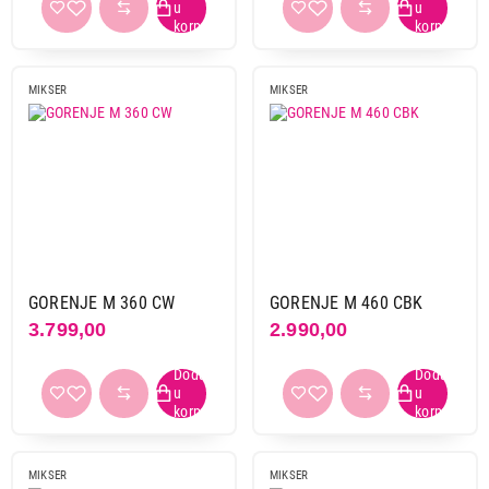
4
2
5
60
6
11
MIKSER
MIKSER
7
4
8
1
9
1
10
22
11
5
12
4
20
1
GORENJE M 360 CW
GORENJE M 460 CBK
dinamička kontrola
16
3.799,00
2.990,00
Turbo funkcija
da
82
Boja
MIKSER
MIKSER
bela
68