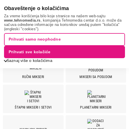
0
Obaveštenje o kolačićima
Za vreme korišćenja bilo koje stranice na našem web-sajtu
www.tehnomedia.rs
, kompanija Tehnomedia centar d.o.o. može da
sačuva određene informacije na korisnikov uređaj putem "kolačića"
Mali kuhinjski aparati
Mikseri
(engleski "cookies").
Prihvati samo neophodne
MIKSERI
Prihvati sve kolačiće
Saznaj više o kolačićima
RUČNI MIKSERI
MIKSERI SA POSUDOM
Cena
Cena od
Cena do
ŠTAPNI MIKSERI I SETOVI
PLANETARNI MIKSERI
Brend
Ariete
5