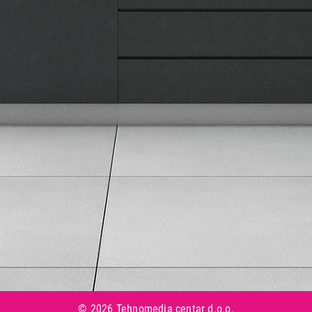
Informacije
Isporuka robe
Načini plaćanja
Uslovi korišćenja
Tax Free kupovina
Česta postavljana pitanja
eKatalog
Korisnički servis
Svi brendovi
Vraćanje robe
Reklamacije i servis
Pratite nas na društvenim mrežama
© 2026 Tehnomedia centar d.o.o.