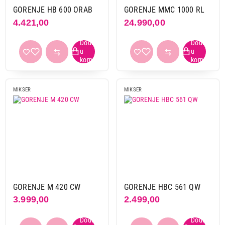
Philips
10
GORENJE HB 600 ORAB
GORENJE MMC 1000 RL
4.421,00
24.990,00
Russell hobbs
1
Sencor
5
Tefal
11
Tristar
1
Vivax
7
Vox
24
MIKSER
MIKSER
Westinghouse
3
Snaga
401 w i vise
96
do 300 w
37
od 301 w do 400 w
30
GORENJE M 420 CW
GORENJE HBC 561 QW
3.999,00
2.499,00
Broj brzina
1
8
2
18