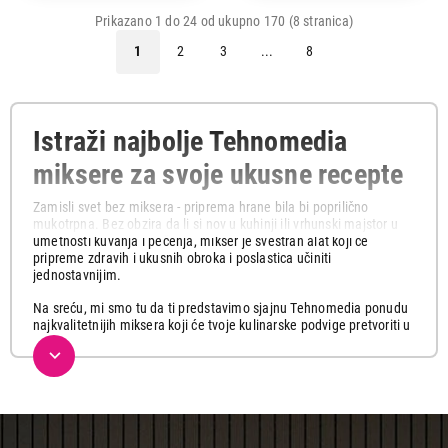
Prikazano 1 do 24 od ukupno 170 (8 stranica)
1
2
3
...
8
Istraži najbolje Tehnomedia
miksere za svoje ukusne recepte
Zamisli svet bez miksera - priprema hrane bila bi poprilično
mukotrpna. Bez obzira da li si nov u kuhinji ili vrhunski majstor u
umetnosti kuvanja i pečenja, mikser je svestran alat koji će
pripreme zdravih i ukusnih obroka i poslastica učiniti
jednostavnijim.
Na sreću, mi smo tu da ti predstavimo sjajnu Tehnomedia ponudu
najkvalitetnijih miksera koji će tvoje kulinarske podvige pretvoriti u
pravo zadovoljstvo.
Klasični mikseri - brzina i praktičnost
Klasični ručni mikseri su šampioni među malim kuhinjskim
aparatima koji ti nude mnogo raznovrsnosti bez da zauzimaju
previše prostora. Bilo da pripremaš ukusan pire, šlag ili testo za