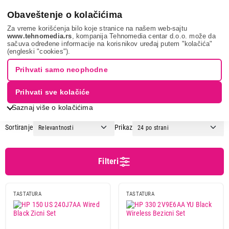
0
Obaveštenje o kolačićima
Za vreme korišćenja bilo koje stranice na našem web-sajtu
www.tehnomedia.rs
, kompanija Tehnomedia centar d.o.o. može da
sačuva određene informacije na korisnikov uređaj putem "kolačića"
It & gaming
Periferije
Tastature
(engleski "cookies").
TASTATURE
Prihvati samo neophodne
Prihvati sve kolačiće
1
2
3
...
16
Saznaj više o kolačićima
Sortiranje
Prikaz
Cena
Cena od
Cena do
Filteri
TASTATURA
TASTATURA
Podgrupa
Gaming tastature