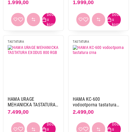
Završi kupovinu
1.999,00
1.999,00
Touch Pad
da
5
Čitač pametnih kartica
da
1
TASTATURA
TASTATURA
Povezivanje
2,4 ghz
5
USB
182
USB + bluetooth
28
USB + bluetooth + 2,4 ghz
25
USB - a
36
HAMA URAGE
HAMA KC-600
USB bluetooth receiver
21
MEHANICKA TASTATURA
vodootporna tastatura
USB receiver
14
EXODUS 800 RGB
crna
7.499,00
2.499,00
USB-c
8
USB-c + bluetooth
3
USB-c + bluetooth + 2,4 ghz
2