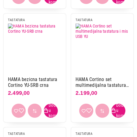
bluetooth
25
bluetooth + 2,4 ghz
12
TASTATURA
TASTATURA
Boja
bela
54
belo/siva
3
bež
1
crna
247
crno/crvena
1
HAMA bezicna tastatura
HAMA Cortino set
crno/siva
6
Cortino YU-SRB crna
multimedijalna tastatura i
crvena
1
mis USB YU
2.499,00
2.199,00
ljubičasta
1
ostale boje
5
roze
7
siva
21
siva/crna
6
TASTATURA
TASTATURA