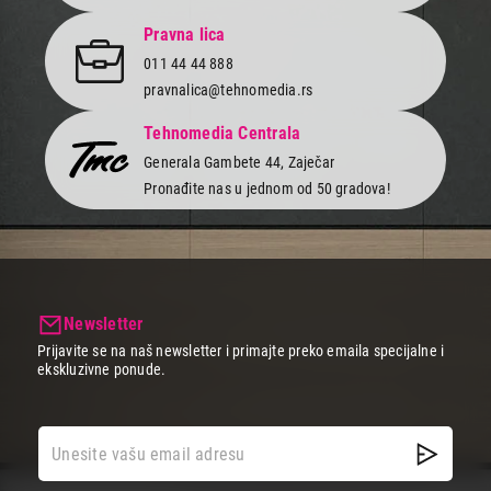
koji ti u jednom pakovanju donose vrhunsku tastaturu i miš.
Takođe, za sve entuzijaste koji žele da očiste, unaprede ili
Pravna lica
personalizuju svoj uređaj, tu je i specijalizovana
oprema za
011 44 44 888
tastature
. Izaberi između stabilnih žičnih modela ili modernih
bežičnih verzija koje ti pružaju potpunu slobodu i čist radni sto bez
pravnalica@tehnomedia.rs
kablova.
Tehnomedia Centrala
Generala Gambete 44, Zaječar
Pronađite nas u jednom od 50 gradova!
Newsletter
Prijavite se na naš newsletter i primajte preko emaila specijalne i
ekskluzivne ponude.