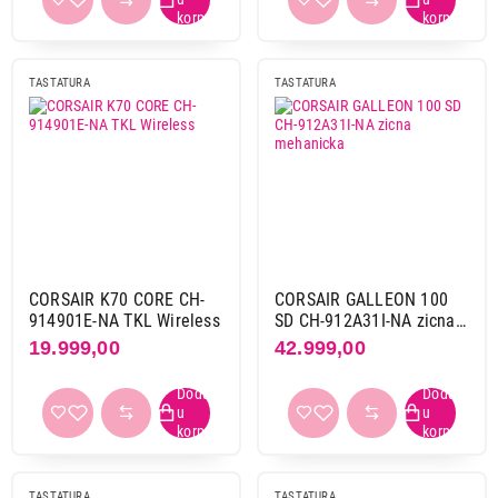
srb (yu)
67
TASTATURA
TASTATURA
Osvetljenost tastature
da
212
ne
139
Veličina
60%
10
65%
23
75%
7
CORSAIR K70 CORE CH-
CORSAIR GALLEON 100
914901E-NA TKL Wireless
SD CH-912A31I-NA zicna
96%
11
mehanicka
19.999,00
42.999,00
Tkl
71
full size
207
jednoručna
4
mini
28
prenosiva mini
4
TASTATURA
TASTATURA