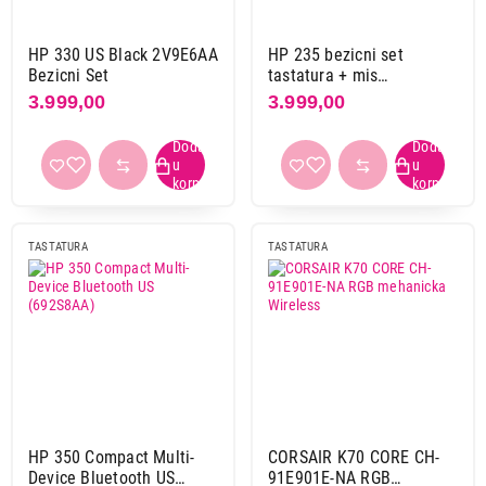
Genius
47
Hama
13
HP 330 US Black 2V9E6AA
HP 235 bezicni set
Bezicni Set
tastatura + mis
Hp
5
(1Y4D0UT)
3.999,00
3.999,00
Hyperx
8
Lenovo
2
Logitech
77
Lorgar
2
Marvo
21
TASTATURA
TASTATURA
Meetion
20
Moye
1
Ms
9
Ms industrial
1
Rampage
17
Razer
15
Redragon
27
S-box
2
HP 350 Compact Multi-
CORSAIR K70 CORE CH-
Device Bluetooth US
91E901E-NA RGB
Samtec
1