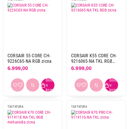
Tip tastera
magnetni tasteri
1
mehanički tasteri
148
mehaničko-membranski
4
membranski tasteri
179
optičko-mehanički
7
CORSAIR 55 CORE CH-
CORSAIR K55 CORE CH-
9226C65-NA RGB zicna
9216065-NA TKL RGB
Model mikro prekidača
zicna
6.999,00
6.999,00
Black switch
1
Blue switch
16
Corsair mlx tactile
1
Cherry
1
Green switch
1
TASTATURA
TASTATURA
Haimu linear pink
1
Huano linear
2
Logitech clicky
2