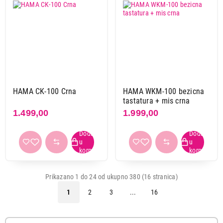
sivo/bela
1
srebrna
1
transparentna
1
višebojna
5
Primeni filtere
HAMA CK-100 Crna
HAMA WKM-100 bezicna
tastatura + mis crna
1.499,00
1.999,00
Prikazano 1 do 24 od ukupno 380 (16 stranica)
1
2
3
...
16