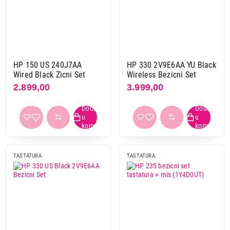
Office tastature
Gaming kompleti
Office kompleti
Brend
HP 150 US 240J7AA
HP 330 2V9E6AA YU Black
A4tech
3
Wired Black Zicni Set
Wireless Bezicni Set
2.899,00
3.999,00
Apple
6
Aqirys
1
Armaggeddon
2
Asus
12
Aula
5
Connect xl
1
TASTATURA
TASTATURA
Corsair
10
Dell
6
Eshark
4
Fantech
18
Gembird
3