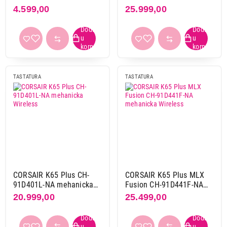
(692S8AA)
mehanicka Wireless
4.599,00
25.999,00
Spawn
4
Trust
16
White shark
20
X wave
1
TASTATURA
TASTATURA
Tip
bežična
162
žična
208
Set
da
96
ne
244
CORSAIR K65 Plus CH-
CORSAIR K65 Plus MLX
91D401L-NA mehanicka
Fusion CH-91D441F-NA
Slovni raspored
Wireless
mehanicka Wireless
20.999,00
25.499,00
en (uk)
6
en (us)
278
numerička
3