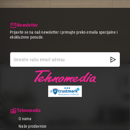
uslovi ili ograničen prostor oduzmu radost grilovanja.
Sa našim električnim roštiljima obraduj svoje ukućane ili
iznenadne goste i pripremi im ukusan obrok koji će ih oduševiti.
Newsletter
Prijavite se na naš newsletter i primajte preko emaila specijalne i
ekskluzivne ponude.
Tehnomedia
O nama
Naše prodavnice