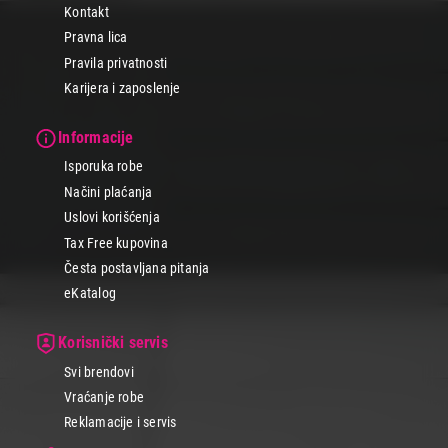
Kontakt
Pravna lica
Pravila privatnosti
Karijera i zaposlenje
Informacije
Isporuka robe
Načini plaćanja
Uslovi korišćenja
Tax Free kupovina
Česta postavljana pitanja
eKatalog
Korisnički servis
Svi brendovi
Vraćanje robe
Reklamacije i servis