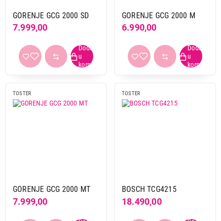
do 750 w
6
GORENJE GCG 2000 SD
GORENJE GCG 2000 M
od 751 w do 1000 w
2
7.999,00
6.990,00
Boja
bela
1
crna
10
inox
11
TOSTER
TOSTER
inox-crna
3
ostale boje
7
Regulator temperature
da
23
Primeni filtere
GORENJE GCG 2000 MT
BOSCH TCG4215
7.999,00
18.490,00