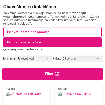
0
Obaveštenje o kolačićima
Za vreme korišćenja bilo koje stranice na našem web-sajtu
www.tehnomedia.rs
, kompanija Tehnomedia centar d.o.o. može da
sačuva određene informacije na korisnikov uređaj putem "kolačića"
Mali kuhinjski aparati
Tosteri
Gril tosteri
(engleski "cookies").
GRIL TOSTERI
Prihvati samo neophodne
Prihvati sve kolačiće
1
2
Saznaj više o kolačićima
Sortiranje
Prikaz
Cena
Cena od
Cena do
Filteri
TOSTER
TOSTER
Brend
Bauer
1