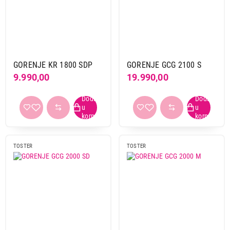
Bosch
3
Cecotec
2
Clatronic
1
Ecg
4
First
2
GORENJE KR 1800 SDP
GORENJE GCG 2100 S
Gorenje
5
9.990,00
19.990,00
Hisense
1
Linea
1
Philips
2
Sencor
1
Tefal
4
TOSTER
TOSTER
Tristar
1
Vivax
4
Vox
3
Snaga
1001 w i vise
24