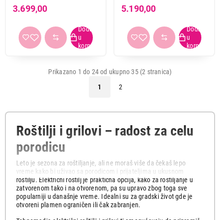
3.699,00
5.190,00
Prikazano 1 do 24 od ukupno 35 (2 stranica)
1
2
Roštilji i grilovi – radost za celu
porodicu
Leto je sezona za roštiljanje, ali ne moraš više da čekaš lepo
vreme kako bi uživao sa porodicom i prijateljima u ukusnom
roštilju. Električni roštilj je praktična opcija, kako za roštiljanje u
zatvorenom tako i na otvorenom, pa su upravo zbog toga sve
popularniji u današnje vreme. Idealni su za gradski život gde je
otvoreni plamen ograničen ili čak zabranjen.