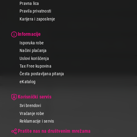
Pravna lica
Pravila privatnosti
Karijera i zaposlenje
Informacije
Isporuka robe
Načini plaćanja
Uslovi korišćenja
Tax Free kupovina
Česta postavljana pitanja
eKatalog
Korisnički servis
Svi brendovi
Vraćanje robe
Reklamacije i servis
Pratite nas na društvenim mrežama