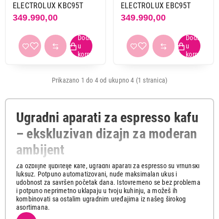
ELECTROLUX KBC95T
ELECTROLUX EBC95T
349.990,00
349.990,00
Prikazano 1 do 4 od ukupno 4 (1 stranica)
Ugradni aparati za espresso kafu
– ekskluzivan dizajn za moderan
ambijent
Za ozbiljne ljubitelje kafe, ugradni aparati za espresso su vrhunski
luksuz. Potpuno automatizovani, nude maksimalan ukus i
udobnost za savršen početak dana. Istovremeno se bez problema
i potpuno neprimetno uklapaju u tvoju kuhinju, a možeš ih
kombinovati sa ostalim ugradnim uređajima iz našeg širokog
asortimana.