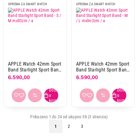
OPREMA ZA SMART WATCH
OPREMA ZA SMART WATCH
APPLE Watch 42mm Sport
APPLE Watch 42mm Sport
Band Starlight Sport Band
Band Starlight Sport Band
- S / M mxll3zm / a
- M / L mxlm3zm / a
6.590,00
6.590,00
Prikazano 1 do 24 od ukupno 58 (3 stranica)
1
2
3