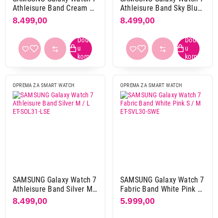
Athleisure Band Cream S
Athleisure Band Sky Blue
/ M ET-SOL30-SWE
M / L ET-SOL31-LLE
8.499,00
8.499,00
OPREMA ZA SMART WATCH
OPREMA ZA SMART WATCH
SAMSUNG Galaxy Watch 7
SAMSUNG Galaxy Watch 7
Athleisure Band Silver M /
Fabric Band White Pink S
L ET-SOL31-LSE
/ M ET-SVL30-SWE
8.499,00
5.999,00