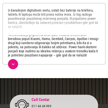
U današnjem digitalnom svetu, ostati bez baterije na telefonu,
tabletu ili laptopu može biti prava noćna mora. Iz tog razloga
posedovanje pouzdanog rezervnog punjača, ili popularno power
bank-a, obezbeđuje da ostaneš povezan i produktivan gde god da
se nalaziš.
Tehnomedia je pripremila širok izbor modela renomiranih
brendova poput Xiaomi, Hama, Gembird, Canyon, Apollon i mnogi
drugi koji savršeno odgovaraju tvojim potrebama, bilo da si u
pokretu, na putovanju ili daleko od utičnice. Power bank eksterni
punjači koje nudimo su idealna rešenja u svakom trenutku kada ti
je potrebno pouzdano napajanje – gde god da se nalaziš!
Šta je power bank i zašto ga je
dobro imati?
Power bank je pronosiva baterija koja služi za punjenje pametnih
telefona i drugih pametnih uređaja, kao što su slušalice, tableti,
pametni satovi i još mnogo toga, bilo kada i bilo gde. Njihova
glavna prednost je u tome što pružaju prenosivi izvor napajanja,
što ih čini idealnim za svakodnevnu upotrebu ili vanredne
Call Centar
situacije. Zahvaljujući laganom i kompaktnom dizajnu, lako staju u
ranac ili torbu.
011 44 44 999