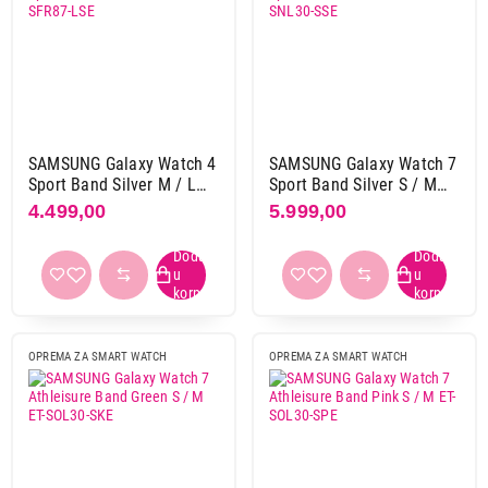
Apple
15
Hifuture
7
Huawei
4
Meanit
1
Samsung
15
Xiaomi
16
SAMSUNG Galaxy Watch 4
SAMSUNG Galaxy Watch 7
Sport Band Silver M / L
Sport Band Silver S / M
ET-SFR87-LSE
ET-SNL30-SSE
4.499,00
5.999,00
Primeni filtere
OPREMA ZA SMART WATCH
OPREMA ZA SMART WATCH