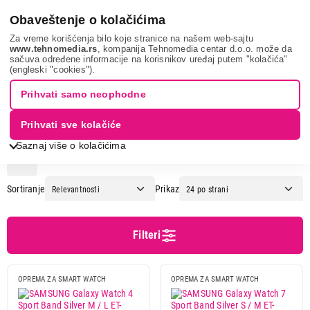
0
Obaveštenje o kolačićima
Za vreme korišćenja bilo koje stranice na našem web-sajtu
www.tehnomedia.rs
, kompanija Tehnomedia centar d.o.o. može da
sačuva određene informacije na korisnikov uređaj putem "kolačića"
Mobilni telefoni i tableti
Oprema za pametne satove
Narukvice
(engleski "cookies").
za pametne satove
Prihvati samo neophodne
NARUKVICE ZA PAMETNE SATOVE
Prihvati sve kolačiće
Saznaj više o kolačićima
1
2
3
Sortiranje
Prikaz
Cena
Cena od
Cena do
Filteri
OPREMA ZA SMART WATCH
OPREMA ZA SMART WATCH
Brend