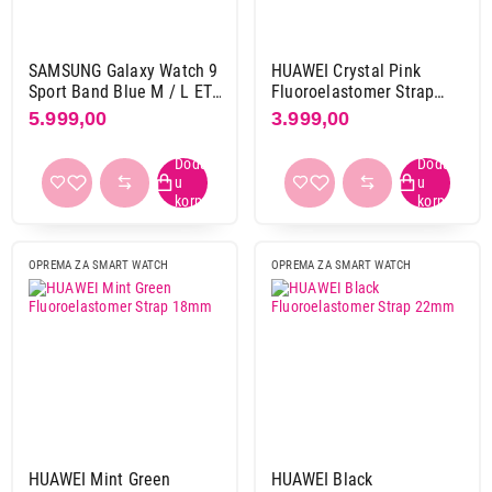
SAMSUNG Galaxy Watch 9
HUAWEI Crystal Pink
Sport Band Blue M / L ET-
Fluoroelastomer Strap
SNL35LLEGEU
18mm
5.999,00
3.999,00
4.499,00
OPREMA ZA SMART WATCH
SAMSUNG Galaxy Watch 4 Sport Band
OPREMA ZA SMART WATCH
OPREMA ZA SMART WATCH
Silver M/L ET-SFR87-LSE
Proizvod je dodat u korpu.
Ukupno u korpi:
0,00
Nastavi kupovinu
HUAWEI Mint Green
HUAWEI Black