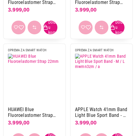
Fluoroelastomer Strap
Fluoroelastomer Strap
Završi kupovinu
18mm
22mm
3.999,00
3.999,00
OPREMA ZA SMART WATCH
OPREMA ZA SMART WATCH
HUAWEI Blue
APPLE Watch 41mm Band
Fluoroelastomer Strap
Light Blue Sport Band - M
22mm
/ L mwmn3zm / a
3.999,00
3.999,00