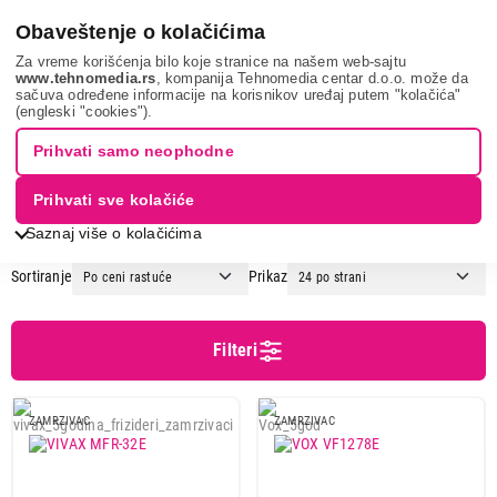
0
Obaveštenje o kolačićima
Za vreme korišćenja bilo koje stranice na našem web-sajtu
www.tehnomedia.rs
, kompanija Tehnomedia centar d.o.o. može da
sačuva određene informacije na korisnikov uređaj putem "kolačića"
Bela tehnika
Zamrzivači
Vertikalni zamrzivači
(engleski "cookies").
VERTIKALNI ZAMRZIVAČI
Prihvati samo neophodne
Prihvati sve kolačiće
1
2
Saznaj više o kolačićima
Sortiranje
Prikaz
Cena
Cena od
Cena do
Filteri
ZAMRZIVAC
ZAMRZIVAC
Podgrupa
Samostojeći vertikalni zamrzivači