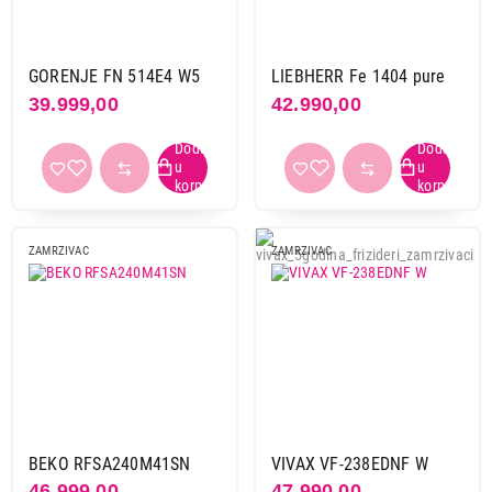
GORENJE FN 514E4 W5
LIEBHERR Fe 1404 pure
39.999,00
42.990,00
ZAMRZIVAC
ZAMRZIVAC
BEKO RFSA240M41SN
VIVAX VF-238EDNF W
46.999,00
47.990,00