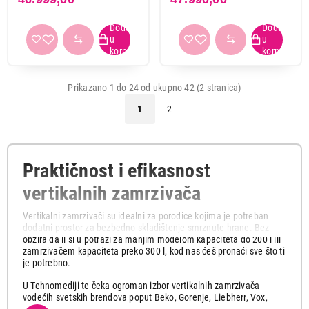
Prikazano 1 do 24 od ukupno 42 (2 stranica)
1
2
Praktičnost i efikasnost
vertikalnih zamrzivača
Vertikalni zamrzivači su idealni za porodice kojima je potreban
dodatni prostor za bezbedno skladištenje smrznute hrane. Bez
obzira da li si u potrazi za manjim modelom kapaciteta do 200 l ili
zamrzivačem kapaciteta preko 300 l, kod nas ćeš pronaći sve što ti
je potrebno.
U Tehnomediji te čeka ogroman izbor vertikalnih zamrzivača
vodećih svetskih brendova poput Beko, Gorenje, Liebherr, Vox,