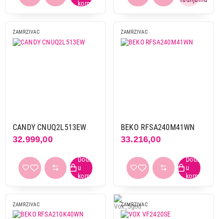
ZAMRZIVAC
ZAMRZIVAC
15.899,00
ZAMRZIVAČI
VIVAX MFR-32E
Proizvod je dodat u korpu.
Ukupno u korpi:
0,00
CANDY CNUQ2L513EW
BEKO RFSA240M41WN
Nastavi kupovinu
32.999,00
33.216,00
Završi kupovinu
ZAMRZIVAC
ZAMRZIVAC