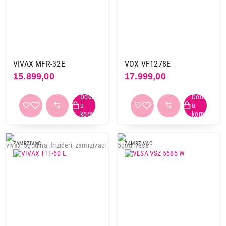
Ugradni vertikalni zamrzivači
Brend
Aeg
1
Beko
10
VIVAX MFR-32E
VOX VF1278E
Candy
1
15.899,00
17.999,00
Electrolux
3
Gorenje
8
Koncar
1
Liebherr
3
Vesa
2
ZAMRZIVAC
ZAMRZIVAC
Vivax
4
Vox
9
Primeni filtere