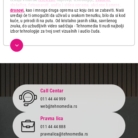
slušalice
,
fotoaparati
,
audio i video oprema
,
akcione kamere
,
dronovi
, kao i mnoga druga oprema uz koju ćeš se zabaviti. Naši
uređaji će ti omogućiti da uživaš u svakom trenutku, bilo da si kod
kuće, u prirodi ili na putu. Od kristalno jasnih slika, savršenog
zvuka, do uzbudljivih video sadržaja - Tehnomedia ti nudi najbolji
izbor tehnologije za tvoj svet vizualnih i audio čuda.
Ovde možeš pronaći najnovije multimedijalne uređaje koji će ti
pružiti uzbudljive trenutke sa tvojim najmilijima. Istraži našu
ponudu koja obuhvata širok spektar vrhunskih televizora sa
visokom rezolucijom, profesionalnih dronova i akcionih kamera,
vrhunskih zvučnika kao i kvalitetnih fotoaparata za snimanje
najdragocenijih trenutaka.
Izaberi smart televizor u Full HD, 4K ili 8K rezoluciji, uživaj u
prednostima savremenog uređaja i uđi u svet beskonačne zabave.
Gledaj svoje omiljene filmove, serije i sportske događaje sa
Call Centar
neverovatnim realizmom i osećajem da si deo svake scene.
011 44 44 999
Ponesi svoj fotoaparat svuda sa sobom i zabeleži svaku
web@tehnomedia.rs
nezaboravnu uspomenu. Snimaj važne događaje, putovanja i
posebne trenutke našim kamerama sa kristalno jasnim detaljima i
Pravna lica
profesionalnim efektima.
011 44 44 888
Bez obzira da li želiš da poboljšaš svoj dom novim sistemom
pravnalica@tehnomedia.rs
zvučnika, ili voliš da slušaš muziku u prirodi sa društvom, u