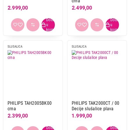
crna
2.999,00
2.499,00
2.599,00
SLUSALICA
SLUSALICA
SLUŠALICE
PANASONIC RP-HF100ME-A plave
Proizvod je dodat u korpu.
Ukupno u korpi:
0,00
Nastavi kupovinu
PHILIPS TAH2005BK00
PHILIPS TAK2000CT / 00
crna
Decije slušalice plava
2.399,00
1.999,00
Završi kupovinu