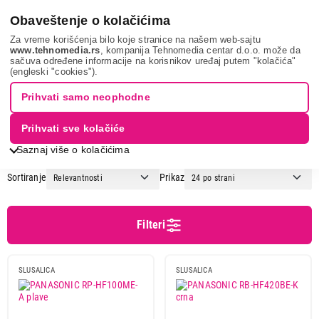
0
Obaveštenje o kolačićima
Za vreme korišćenja bilo koje stranice na našem web-sajtu
www.tehnomedia.rs
, kompanija Tehnomedia centar d.o.o. može da
sačuva određene informacije na korisnikov uređaj putem "kolačića"
Tv, audio, video i foto
Slušalice
Office slušalice
(engleski "cookies").
OFFICE SLUŠALICE
Prihvati samo neophodne
Prihvati sve kolačiće
1
2
3
...
5
Saznaj više o kolačićima
Sortiranje
Prikaz
Cena
Cena od
Cena do
Filteri
SLUSALICA
SLUSALICA
Brend
A4tech
1