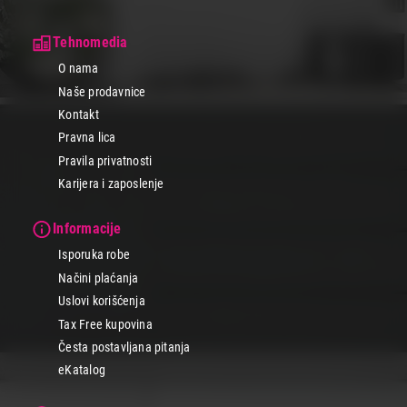
Tehnomedia
O nama
Naše prodavnice
Kontakt
Pravna lica
Pravila privatnosti
Karijera i zaposlenje
Informacije
Isporuka robe
Načini plaćanja
Uslovi korišćenja
Tax Free kupovina
Česta postavljana pitanja
eKatalog