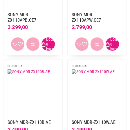
Panasonic
2
Philips
5
SONY MDR-
SONY MDR-
ZX110APB.CE7
ZX110APW.CE7
Poly
2
3.299,00
2.799,00
Sony
12
Thronmax
1
TNb
1
Trust
6
Xiaomi
5
SLUSALICA
SLUSALICA
Bežične
da
7
ne
80
Sistem
mono
1
stereo
99
SONY MDR-ZX110B.AE
SONY MDR-ZX110W.AE
2.499,00
2.499,00