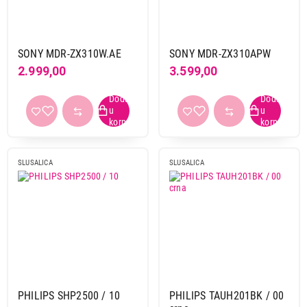
Boja
bela
16
crna
56
SONY MDR-ZX310W.AE
SONY MDR-ZX310APW
crno-bela
1
2.999,00
3.599,00
crno-crvena
1
crno-siva
1
crno-srebrna
2
crno-žuta
1
crvena
3
SLUSALICA
SLUSALICA
ljubičasta
3
plava
8
roze
5
siva
3
srebrna
1
Primeni filtere
PHILIPS SHP2500 / 10
PHILIPS TAUH201BK / 00