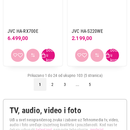
JVC HA-RX700E
JVC HA-S220WE
6.499,00
2.199,00
Prikazano 1 do 24 od ukupno 103 (5 stranica)
1
2
3
...
5
TV, audio, video i foto
Uđi u svet neograničenog zvuka i zabave uz Tehnomedia tv, video,
audio i foto uređaje izuzetnog kvaliteta i pouzdanosti. Kod nas te
čekaju vrhunski
televizori
najnovije tehnologije,
zvučnici
,