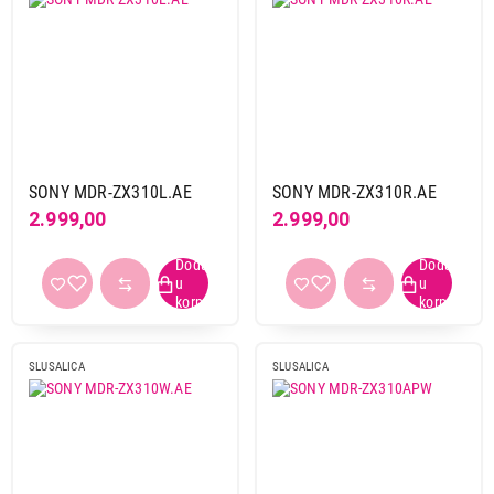
6 m
1
8 m
1
True Wireless (TWS)
da
1
Vreme punjenja baterije
SONY MDR-ZX310L.AE
SONY MDR-ZX310R.AE
1 h i 30 min
1
2.999,00
2.999,00
2 h
3
Autonomija baterije
20 h
2
32 h
1
SLUSALICA
SLUSALICA
35 h
1
40 h
1
72 h
2