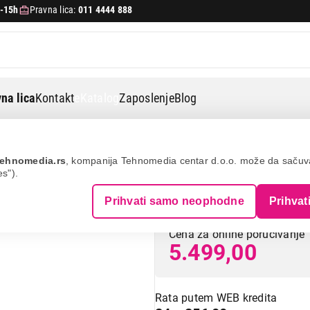
-15h
Pravna lica:
011 4444 888
na lica
Kontakt
eKatalog
Zaposlenje
Blog
foni
Panasonic kx-tg2511fxt
ehnomedia.rs
, kompanija Tehnomedia centar d.o.o. može da saču
es").
PANASONIC KX-
Prihvati samo neophodne
Prihvat
Cena za online poručivanje
5.499,00
Rata putem WEB kredita