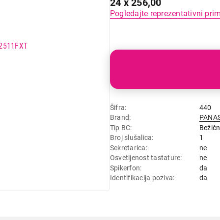
24 x 256,00
Pogledajte reprezentativni pri
Šifra
440
Brand
PANA
Tip BC
Bežičn
Broj slušalica
1
Sekretarica
ne
Osvetljenost tastature
ne
Spikerfon
da
Identifikacija poziva
da