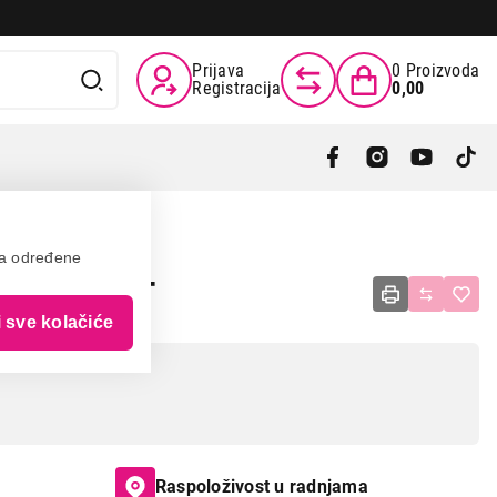
Prijava
0
Proizvoda
Registracija
0,00
va određene
TG2511FXT
i sve kolačiće
Raspoloživost u radnjama