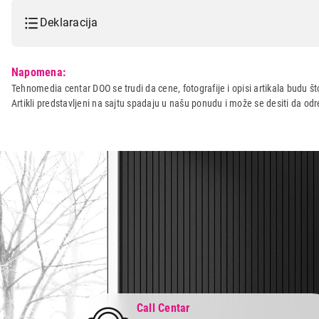
Deklaracija
Model:
PANASONIC KX-TG2511FXT
Napomena:
Naziv i vrsta robe:
FIKSNI TELEFON
Tehnomedia centar DOO se trudi da cene, fotografije i opisi artikala budu što
Artikli predstavljeni na sajtu spadaju u našu ponudu i može se desiti da o
Uvoznik:
Flutto doo
Zemlja porekla:
Malezija
Prava potrošača:
Zagarantovana sva prava kup
Call Centar