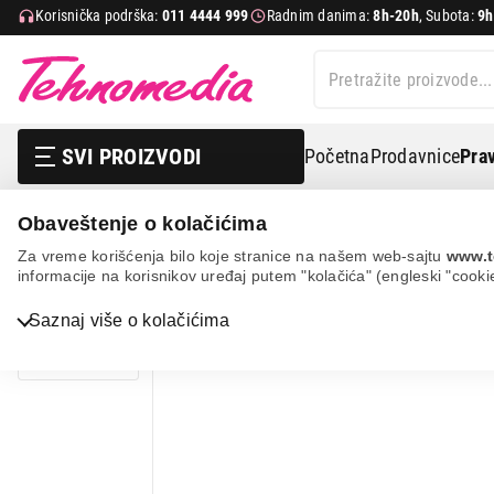
Korisnička podrška:
011 4444 999
Radnim danima:
8h-20h
, Subota:
9h
SVI PROIZVODI
Početna
Prodavnice
Prav
Obaveštenje o kolačićima
Mobilni telefoni i tableti
Fiksni telefoni
Bežični tele
Za vreme korišćenja bilo koje stranice na našem web-sajtu
www.t
informacije na korisnikov uređaj putem "kolačića" (engleski "cooki
Bela tehnika
Saznaj više o kolačićima
TV, audio, video i foto
IT & Gaming
Mobilni telefoni i tableti
Mali kućni aparati