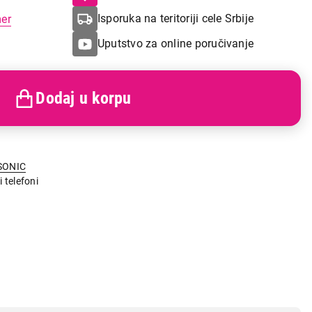
Isporuka na teritoriji cele Srbije
mer
Uputstvo za online poručivanje
Dodaj u korpu
SONIC
i telefoni