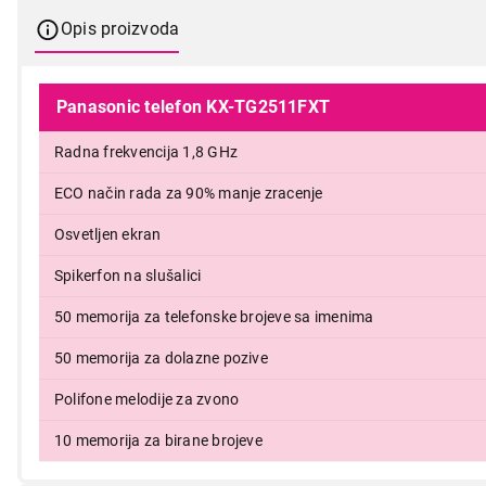
Opis proizvoda
Panasonic telefon KX-TG2511FXT
Radna frekvencija 1,8 GHz
ECO način rada za 90% manje zracenje
Osvetljen ekran
5.499,00
Spikerfon na slušalici
50 memorija za telefonske brojeve sa imenima
50 memorija za dolazne pozive
Polifone melodije za zvono
10 memorija za birane brojeve