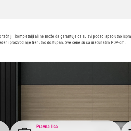
 tačniji i kompletniji ali ne može da garantuje da su svi podaci apsolutno ispra
dređeni proizvod nije trenutno dostupan. Sve cene su sa uračunatim PDV-om.
aca po osnovu zakona o zaštiti potrošača
Pravna lica