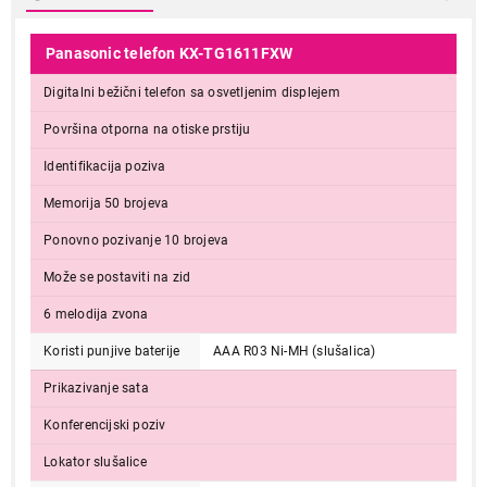
Panasonic telefon KX-TG1611FXW
Digitalni bežični telefon sa osvetljenim displejem
Površina otporna na otiske prstiju
Identifikacija poziva
Memorija 50 brojeva
Ponovno pozivanje 10 brojeva
Može se postaviti na zid
6 melodija zvona
Koristi punjive baterije
AAA R03 Ni-MH (slušalica)
Prikazivanje sata
Konferencijski poziv
Lokator slušalice