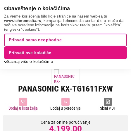
0
Obaveštenje o kolačićima
Za vreme korišćenja bilo koje stranice na našem web-sajtu
www.tehnomedia.rs
, kompanija Tehnomedia centar d.o.o. može da
sačuva određene informacije na korisnikov uređaj putem "kolačića"
Mobilni telefoni i tableti
Fiksni telefoni
Bežični telefoni
(engleski "cookies").
Panasonic kx-tg...
Prihvati samo neophodne
Prihvati sve kolačiće
Saznaj više o kolačićima
PANASONIC KX-TG1611FXW
Dodaj u listu želja
Dodaj u poređenje
Skini PDF
Cena za online poručivanje
4.199,00