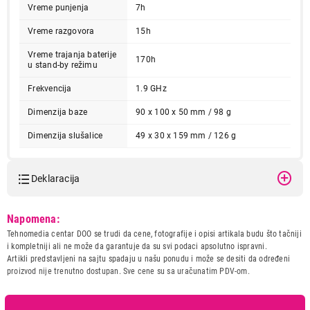
Vreme punjenja
7h
Vreme razgovora
15h
Vreme trajanja baterije
170h
u stand-by režimu
Frekvencija
1.9 GHz
Dimenzija baze
90 x 100 x 50 mm / 98 g
4.199,00
Dimenzija slušalice
49 x 30 x 159 mm / 126 g
FIKSNI TELEFONI
PANASONIC KX-TG1611FXW
Proizvod je dodat u korpu.
Deklaracija
Ukupno u korpi:
0,00
Model:
PANASONIC KX-TG1611FXW
Napomena:
Naziv i vrsta robe:
FIKSNI TELEFON
Tehnomedia centar DOO se trudi da cene, fotografije i opisi artikala budu što tačniji
Uvoznik:
Flutto doo
i kompletniji ali ne može da garantuje da su svi podaci apsolutno ispravni.
Nastavi kupovinu
Artikli predstavljeni na sajtu spadaju u našu ponudu i može se desiti da određeni
Zemlja porekla:
Vijetnam
proizvod nije trenutno dostupan. Sve cene su sa uračunatim PDV-om.
Prava potrošača:
Zagarantovana sva prava
kupaca po osnovu zakona o
Završi kupovinu
zaštiti potrošača