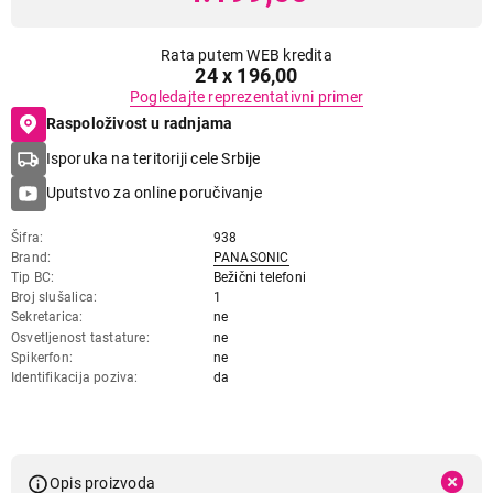
Rata putem WEB kredita
24 x 196,00
Pogledajte reprezentativni primer
Raspoloživost u radnjama
Isporuka na teritoriji cele Srbije
Uputstvo za online poručivanje
Šifra
938
Brand
PANASONIC
Tip BC
Bežični telefoni
Broj slušalica
1
Sekretarica
ne
Osvetljenost tastature
ne
Spikerfon
ne
Identifikacija poziva
da
Opis proizvoda