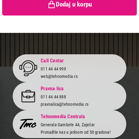
Dodaj u korpu
Call Centar
011 44 44 999
web@tehnomedia.rs
Pravna lica
011 44 44 888
pravnalica@tehnomedia.rs
Tehnomedia Centrala
Generala Gambete 44, Zaječar
Pronađite nas u jednom od 50 gradova!