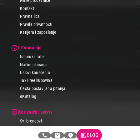
Naše prodavnice
Kontakt
Pravna lica
Pravila privatnosti
Karijera i zaposlenje
Informacije
Isporuka robe
Načini plaćanja
Uslovi korišćenja
Tax Free kupovina
Česta postavljana pitanja
eKatalog
Korisnički servis
Svi brendovi
Vraćanje robe
BLOG
Reklamacije i servis