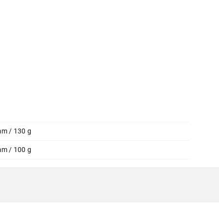
Ukupno u korpi:
0,00
Nastavi kupovinu
Završi
mm / 130 g
mm / 100 g