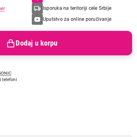
Isporuka na teritoriji cele Srbije
mer
Uputstvo za online poručivanje
Dodaj u korpu
SONIC
i telefoni