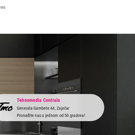
vni.
Tehnomedia Centrala
Generala Gambete 44, Zaječar
Pronađite nas u jednom od 50 gradova!