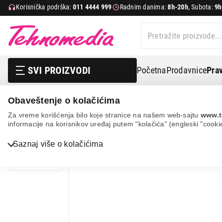
Korisnička podrška:
011 4444 999
Radnim danima:
8h-20h
, Subota:
9h
SVI PROIZVODI
Početna
Prodavnice
Prav
Obaveštenje o kolačićima
Mobilni telefoni i tableti
Fiksni telefoni
Bežični tele
Za vreme korišćenja bilo koje stranice na našem web-sajtu
www.t
informacije na korisnikov uređaj putem "kolačića" (engleski "cooki
Bela tehnika
Saznaj više o kolačićima
TV, audio, video i foto
IT & Gaming
Mobilni telefoni i tableti
Mali kućni aparati