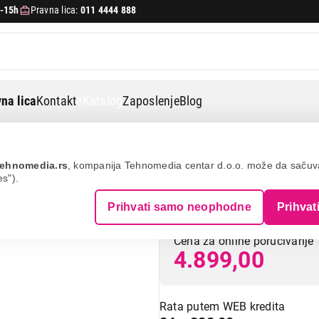
-15h
Pravna lica:
011 4444 888
na lica
Kontakt
eKatalog
Zaposlenje
Blog
foni
Panasonic kx-tgc210fxb
ehnomedia.rs
, kompanija Tehnomedia centar d.o.o. može da saču
es").
PANASONIC KX-
Prihvati samo neophodne
Prihvat
Cena za online poručivanje
4.899,00
Rata putem WEB kredita