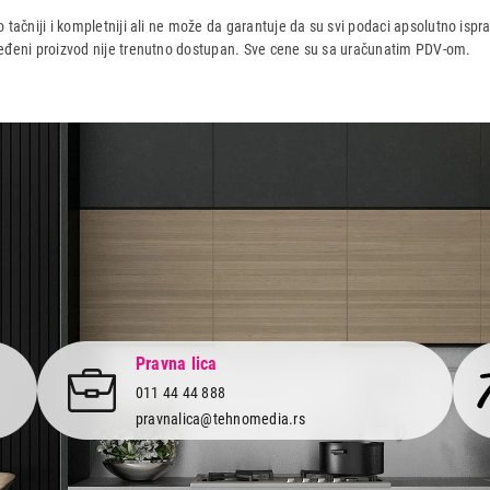
 tačniji i kompletniji ali ne može da garantuje da su svi podaci apsolutno ispra
dređeni proizvod nije trenutno dostupan. Sve cene su sa uračunatim PDV-om.
aca po osnovu zakona o zaštiti potrošača
Pravna lica
011 44 44 888
pravnalica@tehnomedia.rs