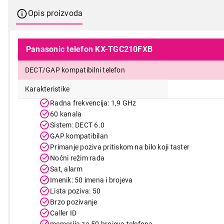
Opis proizvoda
Panasonic telefon KX-TGC210FXB
DECT/GAP kompatibilni telefon
Karakteristike
Radna frekvencija: 1,9 GHz
60 kanala
Sistem: DECT 6.0
GAP kompatibilan
Primanje poziva pritiskom na bilo koji taster
Noćni režim rada
Sat, alarm
Imenik: 50 imena i brojeva
Lista poziva: 50
4.899,00
Brzo pozivanje
Caller ID
memorija za 50 brojeva telefona