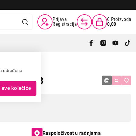
Prijava
0
Proizvoda
Registracija
0,00
va određene
TGC210FXB
i sve kolačiće
Raspoloživost u radnjama