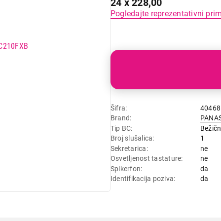
24 x 228,00
Pogledajte reprezentativni pri
Šifra
40468
Brand
PANA
Tip BC
Bežičn
Broj slušalica
1
Sekretarica
ne
Osvetljenost tastature
ne
Spikerfon
da
Identifikacija poziva
da