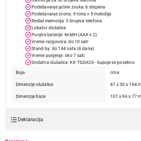
Podešavanje jačine zvuka: 6 stepena
Podešavanje zvona: 5 tona + 5 melodija
Redial memorija: 5 brojeva telefona
Lokator slušalice
Punjive baterije: Ni-MH (AAA x 2)
Vreme razgovora: do 10 sati
Stand-by: do 144 sata (6 dana)
Vreme punjenja: oko 7 sati
Dodatna slušalica: KX-TGDA20 - kupuje se posebno
Boja
crna
Dimenzije slušalice
47 x 30 x 164 
Dimenzije baze
107 x 96 x 77 
Deklaracija
Model:
PANASONIC KX-TGC210FXB