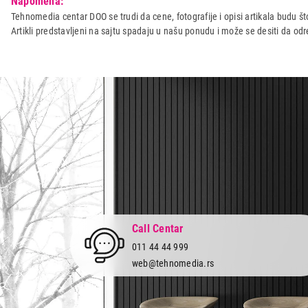
Napomena:
Naziv i vrsta robe:
FIKSNI TELEFON
Tehnomedia centar DOO se trudi da cene, fotografije i opisi artikala budu što
Artikli predstavljeni na sajtu spadaju u našu ponudu i može se desiti da o
Uvoznik:
Flutto doo
Zemlja porekla:
Malezija
Prava potrošača:
Zagarantovana sva prava kup
Call Centar
011 44 44 999
web@tehnomedia.rs