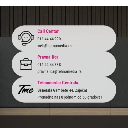
Call Centar
011 44 44 999
web@tehnomedia.rs
Pravna lica
011 44 44 888
pravnalica@tehnomedia.rs
Tehnomedia Centrala
Generala Gambete 44, Zaječar
Pronađite nas u jednom od 50 gradova!