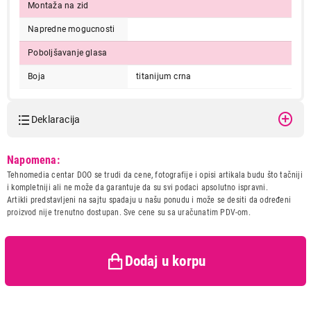
Montaža na zid
Napredne mogucnosti
Poboljšavanje glasa
Boja
titanijum crna
Deklaracija
Model:
PANASONIC KX-TG2511FXM
Napomena:
Naziv i vrsta robe:
FIKSNI TELEFON
Tehnomedia centar DOO se trudi da cene, fotografije i opisi artikala budu što tačniji
Uvoznik:
Flutto doo
i kompletniji ali ne može da garantuje da su svi podaci apsolutno ispravni.
Artikli predstavljeni na sajtu spadaju u našu ponudu i može se desiti da određeni
Zemlja porekla:
Malezija
proizvod nije trenutno dostupan. Sve cene su sa uračunatim PDV-om.
Prava potrošača:
Zagarantovana sva prava
kupaca po osnovu zakona o
zaštiti potrošača
Dodaj u korpu