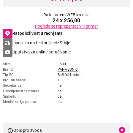
Rata putem WEB kredita
24 x 256,00
Pogledajte reprezentativni primer
Raspoloživost u radnjama
Isporuka na teritoriji cele Srbije
Uputstvo za online poručivanje
Šifra
3580
Brand
PANASONIC
Tip BC
Bežični telefoni
Broj slušalica
1
Sekretarica
ne
Osvetljenost tastature
ne
Spikerfon
da
Identifikacija poziva
da
Opis proizvoda