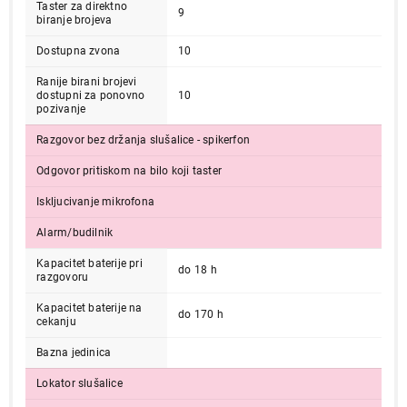
Taster za direktno
9
biranje brojeva
Dostupna zvona
10
Ranije birani brojevi
dostupni za ponovno
10
pozivanje
Razgovor bez držanja slušalice - spikerfon
Odgovor pritiskom na bilo koji taster
5.499,00
FIKSNI TELEFONI
PANASONIC KX-TG2511FXM
Iskljucivanje mikrofona
Proizvod je dodat u korpu.
Alarm/budilnik
Kapacitet baterije pri
do 18 h
Ukupno u korpi:
0,00
razgovoru
Kapacitet baterije na
do 170 h
cekanju
Nastavi kupovinu
Bazna jedinica
Lokator slušalice
Završi kupovinu