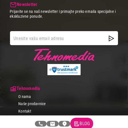
Newsletter
Prijavite se na naš newsletter i primajte preko emaila specijalne i
ekskluzivne ponude.
Tehnomedia
O nama
Naše prodavnice
Kontakt
Pravna lica
BLOG
Pravila privatnosti