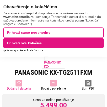
0
Obaveštenje o kolačićima
Za vreme korišćenja bilo koje stranice na našem web-sajtu
www.tehnomedia.rs
, kompanija Tehnomedia centar d.o.o. može da
sačuva određene informacije na korisnikov uređaj putem "kolačića"
Mobilni telefoni i tableti
Fiksni telefoni
Bežični telefoni
(engleski "cookies").
Panasonic kx-tg...
Prihvati samo neophodne
Prihvati sve kolačiće
Saznaj više o kolačićima
PANASONIC KX-TG2511FXM
Dodaj u listu želja
Dodaj u poređenje
Skini PDF
Cena za online poručivanje
5.499,00