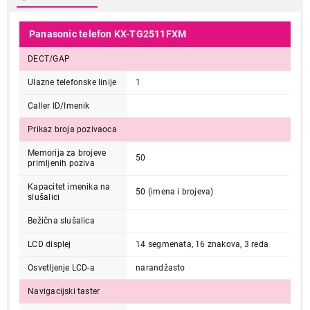
Panasonic telefon KX-TG2511FXM
DECT/GAP
Ulazne telefonske linije
1
Caller ID/Imenik
Prikaz broja pozivaoca
Memorija za brojeve
50
primljenih poziva
Kapacitet imenika na
50 (imena i brojeva)
slušalici
Bežična slušalica
LCD displej
14 segmenata, 16 znakova, 3 reda
Osvetljenje LCD-a
narandžasto
Navigacijski taster