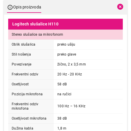
Opis proizvoda
Logitech slušalice H110
Stereo slušalice sa mikrofonom
Oblik slušalica
preko ušiju
Stil nošenja
preko glave
Povezivanje
žično, 2 x 3,5 mm
Frekventni odziv
20 Hz - 20 KHz
Osetljivost
58 dB
Pozicija mikrofona
na ručici
Frekventni odziv
100 Hz – 16 KHz
mikrofona
Osetljivost mikrofona
38 dB
Dužina kabla
1,8 m