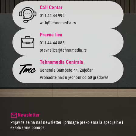
Završi kupovinu
Call Centar
011 44 44 999
web@tehnomedia.rs
Pravna lica
011 44 44 888
pravnalica@tehnomedia.rs
Tehnomedia Centrala
Generala Gambete 44, Zaječar
Pronađite nas u jednom od 50 gradova!
Newsletter
Prijavite se na naš newsletter i primajte preko emaila specijalne i
ekskluzivne ponude.