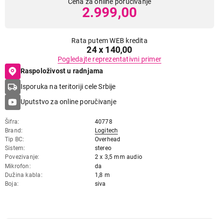
Cena za online poručivanje
2.999,00
Rata putem WEB kredita
24 x 140,00
Pogledajte reprezentativni primer
Raspoloživost u radnjama
Isporuka na teritoriji cele Srbije
Uputstvo za online poručivanje
Šifra
40778
Brand
Logitech
Tip BC
Overhead
Sistem
stereo
Povezivanje
2 x 3,5 mm audio
Mikrofon
da
Dužina kabla
1,8 m
Boja
siva