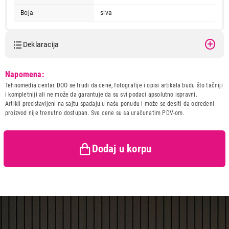
Boja
siva
Deklaracija
Model:
LOGITECH H110 STEREO
Napomena:
HEADSET 981-000271
Tehnomedia centar DOO se trudi da cene, fotografije i opisi artikala budu što tačniji
Naziv i vrsta robe:
SLUSALICA
i kompletniji ali ne može da garantuje da su svi podaci apsolutno ispravni.
2.999,00
Uvoznik:
ASBIS DOO / PC CENTAR
Artikli predstavljeni na sajtu spadaju u našu ponudu i može se desiti da određeni
SLUŠALICE
DOO
proizvod nije trenutno dostupan. Sve cene su sa uračunatim PDV-om.
LOGITECH H110 STEREO HEADSET 981-
Zemlja porekla:
Kina
000271
Prava potrošača:
Zagarantovana sva prava
Proizvod je dodat u korpu.
kupaca po osnovu zakona o
Dodaj u korpu
zaštiti potrošača
Ukupno u korpi:
0,00
Nastavi kupovinu