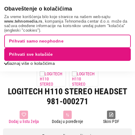
0
Obaveštenje o kolačićima
Za vreme korišćenja bilo koje stranice na našem web-sajtu
www.tehnomedia.rs
, kompanija Tehnomedia centar d.o.o. može da
sačuva određene informacije na korisnikov uređaj putem "kolačića"
Tv, audio, video i foto
Slušalice
Overhead slušalice
(engleski "cookies").
Logitech h110 s...
Prihvati samo neophodne
Prihvati sve kolačiće
3D VIEW
ZATVORI
Saznaj više o kolačićima
LOGITECH H110 STEREO HEADSET
981-000271
Dodaj u listu želja
Dodaj u poređenje
Skini PDF