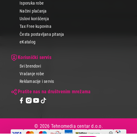
Isporuka robe
Načini plaćanja
Uslovi korišćenja
Tax Free kupovina
Česta postavljana pitanja
eKatalog
Korisnički servis
Svi brendovi
Vraćanje robe
Reklamacije i servis
Pratite nas na društvenim mrežama
© 2026 Tehnomedia centar d.o.o.