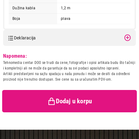
Dužina kabla
1,2 m
Boja
plava
Deklaracija
Model:
SONY MDR-ZX310APL.CE7
Napomena:
3.599,00
Naziv i vrsta robe:
SLUSALICA
Tehnomedia centar DOO se trudi da cene, fotografije i opisi artikala budu što tačniji
SLUŠALICE
Uvoznik:
Josipovic doo
i kompletniji ali ne može da garantuje da su svi podaci apsolutno ispravni.
SONY MDR-ZX310APL.CE7
Artikli predstavljeni na sajtu spadaju u našu ponudu i može se desiti da određeni
Zemlja porekla:
Kina
Proizvod je dodat u korpu.
proizvod nije trenutno dostupan. Sve cene su sa uračunatim PDV-om.
Prava potrošača:
Zagarantovana sva prava
kupaca po osnovu zakona o
Ukupno u korpi:
0,00
zaštiti potrošača
Dodaj u korpu
Nastavi kupovinu
Završi kupovinu