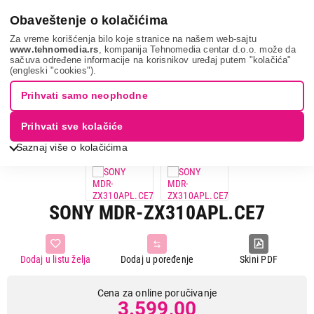
0
Obaveštenje o kolačićima
Za vreme korišćenja bilo koje stranice na našem web-sajtu
www.tehnomedia.rs
, kompanija Tehnomedia centar d.o.o. može da
sačuva određene informacije na korisnikov uređaj putem "kolačića"
Tv, audio, video i foto
Slušalice
Overhead slušalice
Sony
(engleski "cookies").
mdr-zx310a...
Prihvati samo neophodne
Prihvati sve kolačiće
Saznaj više o kolačićima
SONY MDR-ZX310APL.CE7
Dodaj u listu želja
Dodaj u poređenje
Skini PDF
Cena za online poručivanje
3.599,00