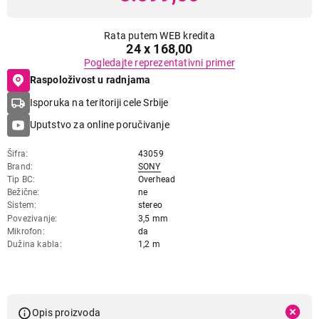
Rata putem WEB kredita
24 x 168,00
Pogledajte reprezentativni primer
Raspoloživost u radnjama
Isporuka na teritoriji cele Srbije
Uputstvo za online poručivanje
Šifra
43059
Brand
SONY
Tip BC
Overhead
Bežične
ne
Sistem
stereo
Povezivanje
3,5 mm
Mikrofon
da
Dužina kabla
1,2 m
Opis proizvoda