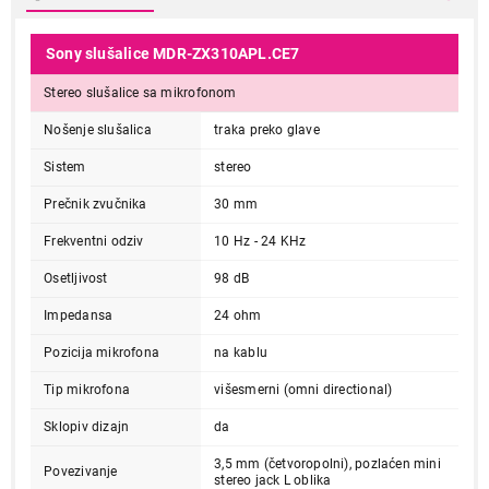
Sony slušalice MDR-ZX310APL.CE7
Stereo slušalice sa mikrofonom
Nošenje slušalica
traka preko glave
Sistem
stereo
Prečnik zvučnika
30 mm
Frekventni odziv
10 Hz - 24 KHz
Osetljivost
98 dB
Impedansa
24 ohm
Pozicija mikrofona
na kablu
Tip mikrofona
višesmerni (omni directional)
Sklopiv dizajn
da
3,5 mm (četvoropolni), pozlaćen mini
Povezivanje
stereo jack L oblika