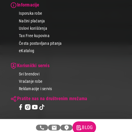
Informacije
Isporuka robe
Načini plaćanja
Uslovi korišćenja
Tax Free kupovina
Česta postavljana pitanja
eKatalog
Korisnički servis
Svi brendovi
Vraćanje robe
Reklamacije i servis
Pratite nas na društvenim mrežama
BLOG
© 2026 Tehnomedia centar d.o.o.