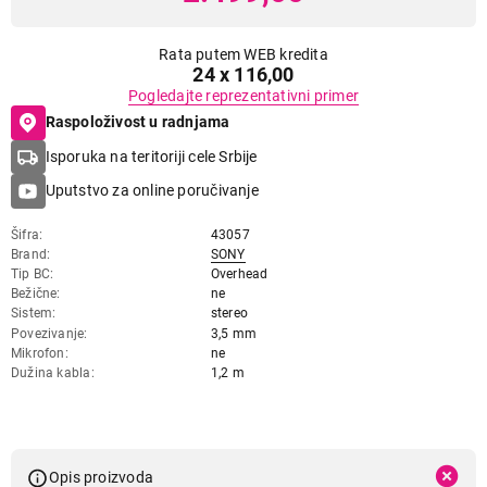
Rata putem WEB kredita
24 x 116,00
Pogledajte reprezentativni primer
Raspoloživost u radnjama
Isporuka na teritoriji cele Srbije
Uputstvo za online poručivanje
Šifra
43057
Brand
SONY
Tip BC
Overhead
Bežične
ne
Sistem
stereo
Povezivanje
3,5 mm
Mikrofon
ne
Dužina kabla
1,2 m
Opis proizvoda