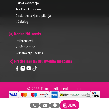
Uslovi korišćenja
Tax Free kupovina
Česta postavljana pitanja
eKatalog
Korisnički servis
Svi brendovi
Vraćanje robe
Reklamacije i servis
Pratite nas na društvenim mrežama
© 2026 Tehnomedia centar d.o.o.
BLOG