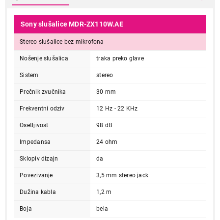
Sony slušalice MDR-ZX110W.AE
Stereo slušalice bez mikrofona
Nošenje slušalica
traka preko glave
Sistem
stereo
Prečnik zvučnika
30 mm
Frekventni odziv
12 Hz - 22 KHz
Osetljivost
98 dB
Impedansa
24 ohm
Sklopiv dizajn
da
Povezivanje
3,5 mm stereo jack
Dužina kabla
1,2 m
Boja
bela