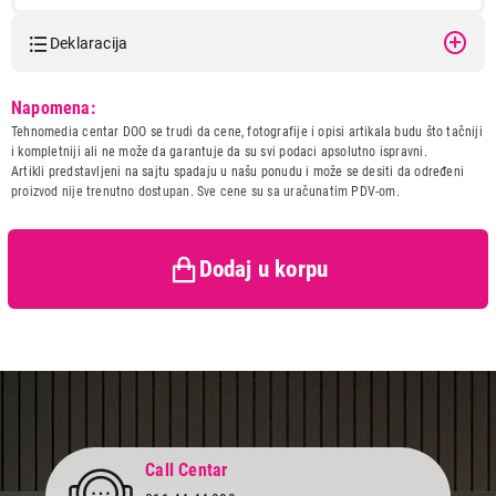
Deklaracija
Model:
SONY MDR-ZX110W.AE
Napomena:
Naziv i vrsta robe:
SLUSALICA
Tehnomedia centar DOO se trudi da cene, fotografije i opisi artikala budu što tačniji
Uvoznik:
Josipovic doo
i kompletniji ali ne može da garantuje da su svi podaci apsolutno ispravni.
Artikli predstavljeni na sajtu spadaju u našu ponudu i može se desiti da određeni
Zemlja porekla:
Kina
proizvod nije trenutno dostupan. Sve cene su sa uračunatim PDV-om.
Prava potrošača:
Zagarantovana sva prava
2.499,00
kupaca po osnovu zakona o
SLUŠALICE
zaštiti potrošača
SONY MDR-ZX110W.AE
Dodaj u korpu
Proizvod je dodat u korpu.
Ukupno u korpi:
0,00
Nastavi kupovinu
Call Centar
Završi kupovinu