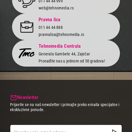
011 44 44 999
web@tehnomedia.rs
Pravna lica
011 44 44 888
pravnalica@tehnomedia.rs
Tehnomedia Centrala
Generala Gambete 44, Zaječar
Pronađite nas u jednom od 50 gradova!
Newsletter
Prijavite se na naš newsletter i primajte preko emaila specijalne i
ekskluzivne ponude.