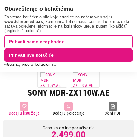
0
Obaveštenje o kolačićima
Za vreme korišćenja bilo koje stranice na našem web-sajtu
www.tehnomedia.rs
, kompanija Tehnomedia centar d.o.o. može da
sačuva određene informacije na korisnikov uređaj putem "kolačića"
Tv, audio, video i foto
Slušalice
Overhead slušalice
Sony
(engleski "cookies").
mdr-zx110w...
Prihvati samo neophodne
Prihvati sve kolačiće
Saznaj više o kolačićima
SONY MDR-ZX110W.AE
Dodaj u listu želja
Dodaj u poređenje
Skini PDF
Cena za online poručivanje
2.499,00