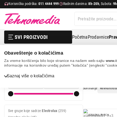
Korisnička podrška:
011 4444 999
Radnim danima:
8h-20h
, Subota:
9h
SVI PROIZVODI
Početna
Prodavnice
Prav
Obaveštenje o kolačićima
Pretraga
Electrolux
Za vreme korišćenja bilo koje stranice na našem web-sajtu
www.t
informacije na korisnikov uređaj putem "kolačića" (engleski "cooki
PRETRAGA
Cena
Bela tehnika
Saznaj više o kolačićima
Cena od
Cena do
TV, audio, video i foto
Sortiranje
IT & Gaming
Mobilni telefoni i tableti
Sve grupe koje sadrze
Electrolux
(259)
Mali kućni aparati
UGRADNA PLOCA