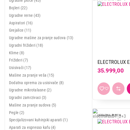
Ugradne ploče (45)
Mali kuhinjski aparati
Bojleri (22)
Ugradne rerne (43)
Grejanje i hlađenje
Aspiratori (16)
Nega tela, lepota i zdravlje
Grejalice (11)
Ugradne mašine za pranje sudova (13)
Sport i putovanje
Ugradni frižideri (18)
Sve za kuću i baštu
Klime (8)
Frižideri (7)
ELECTROLUX 
Vesa
Usisivači (17)
35.999,00
Mašine za pranje veša (15)
Dodatna oprema za usisivače (8)
Ugradne mikrotalasne (2)
Ugradni zamrzivaci (3)
Mašine za pranje sudova (5)
Pegle (2)
UGRADNA PLOCA
Specijalizovani kuhinjski aparati (1)
Aparati za espresso kafu (4)