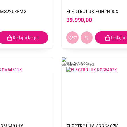
Proizvod je dodat u korpu.
LMS2203EMX
ELECTROLUX EOH2H00X
39.990,00
Ukupno u korpi:
0,00
Nastavi kupovinu
Završi
UGRADNA PLOCA
KGM64311X
ELECTROLUX KGG6407K