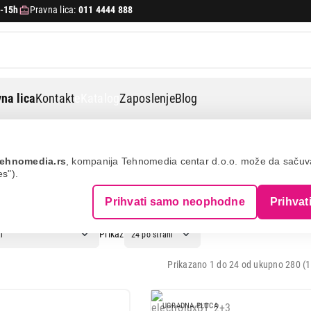
-15h
Pravna lica:
011 4444 888
na lica
Kontakt
eKatalog
Zaposlenje
Blog
ehnomedia.rs
, kompanija Tehnomedia centar d.o.o. može da saču
es").
: ELECTROLUX
Prihvati samo neophodne
Prihvat
Prikaz
Prikazano 1 do 24 od ukupno 280 (1
UGRADNA PLOCA