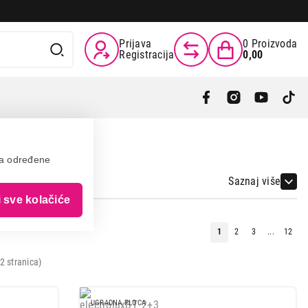
Prijava
0
Proizvoda
Registracija
0,00
va određene
Saznaj više
i sve kolačiće
1
2
3
...
12
2 stranica)
UGRADNA PLOCA