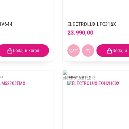
CTROLUX EIV644
ELECTROLUX LFC316X
23.990,00
NA
UGRADNA RERNA
UGRADNE PLOČE
ELECTROLUX EGE6172NOK