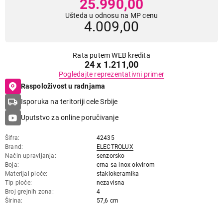
25.990,00
Ušteda u odnosu na MP cenu
4.009,00
Rata putem WEB kredita
24 x 1.211,00
Pogledajte reprezentativni primer
Raspoloživost u radnjama
Isporuka na teritoriji cele Srbije
Uputstvo za online poručivanje
Šifra
42435
Brand
ELECTROLUX
Način upravljanja
senzorsko
Boja
crna sa inox okvirom
Materijal ploče
staklokeramika
Tip ploče
nezavisna
Broj grejnih zona
4
Širina
57,6 cm