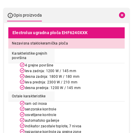
Opis proizvoda
Electrolux ugradna ploča EHF6240XXK
Nezavisna staklokeramička ploča
Karakteristike grejnih
površina
4 grejne površine
leva zadnja: 1200 W / 145 mm
desna zadnja: 1800 W / 180 mm
leva prednja: 2300 W / 210 mm
desna prednja: 1200 W / 145 mm
Ostale karakteristike
ram od inoxa
senzorske kontrole
osvetljene kontrole
automatsko gašenje
indikator zaostale toplote, 7 nivoa
nezavisne kontrole za grejne zone