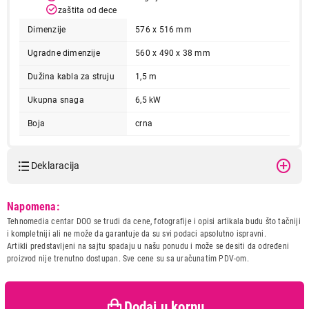
zaštita od dece
Dimenzije
576 x 516 mm
Ugradne dimenzije
560 x 490 x 38 mm
Dužina kabla za struju
1,5 m
Ukupna snaga
6,5 kW
Boja
crna
25.990,00
UGRADNE PLOČE
Deklaracija
ELECTROLUX EHF6240XXK
Proizvod je dodat u korpu.
Model:
ELECTROLUX EHF6240XXK
Napomena:
Naziv i vrsta robe:
UGRADNA PLOCA
Tehnomedia centar DOO se trudi da cene, fotografije i opisi artikala budu što tačniji
Ukupno u korpi:
0,00
Uvoznik:
Tehnomedia centar doo
i kompletniji ali ne može da garantuje da su svi podaci apsolutno ispravni.
Artikli predstavljeni na sajtu spadaju u našu ponudu i može se desiti da određeni
Zemlja porekla:
Rumunija
proizvod nije trenutno dostupan. Sve cene su sa uračunatim PDV-om.
Prava potrošača:
Zagarantovana sva prava
Nastavi kupovinu
kupaca po osnovu zakona o
zaštiti potrošača
Dodaj u korpu