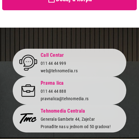
Završi kupovinu
Call Centar
011 44 44 999
web@tehnomedia.rs
Pravna lica
011 44 44 888
pravnalica@tehnomedia.rs
Tehnomedia Centrala
Generala Gambete 44, Zaječar
Pronađite nas u jednom od 50 gradova!