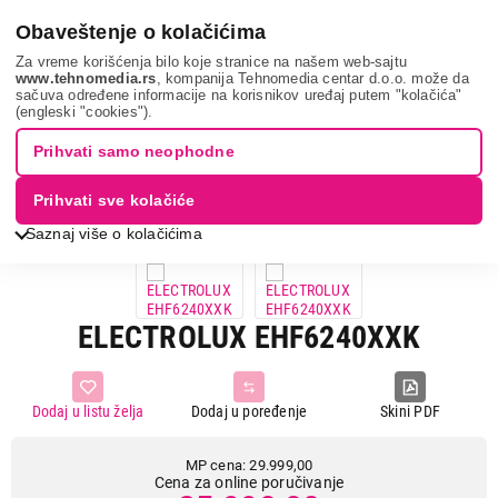
0
Obaveštenje o kolačićima
Za vreme korišćenja bilo koje stranice na našem web-sajtu
www.tehnomedia.rs
, kompanija Tehnomedia centar d.o.o. može da
sačuva određene informacije na korisnikov uređaj putem "kolačića"
Bela tehnika
Ugradne ploče
Ugradne staklokeramičke ploče
(engleski "cookies").
Electrolux ehf6...
Prihvati samo neophodne
13%
UŠTEDA.
Prihvati sve kolačiće
Saznaj više o kolačićima
ELECTROLUX EHF6240XXK
Dodaj u listu želja
Dodaj u poređenje
Skini PDF
MP cena: 29.999,00
Cena za online poručivanje