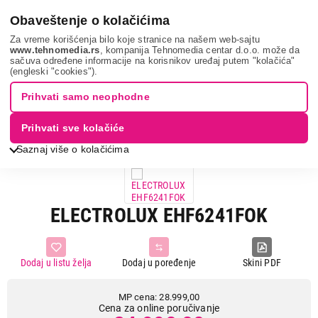
0
Obaveštenje o kolačićima
Za vreme korišćenja bilo koje stranice na našem web-sajtu
www.tehnomedia.rs
, kompanija Tehnomedia centar d.o.o. može da
sačuva određene informacije na korisnikov uređaj putem "kolačića"
Bela tehnika
Ugradne ploče
Ugradne staklokeramičke ploče
(engleski "cookies").
Electrolux ehf6...
Prihvati samo neophodne
14%
UŠTEDA.
Prihvati sve kolačiće
Saznaj više o kolačićima
ELECTROLUX EHF6241FOK
Dodaj u listu želja
Dodaj u poređenje
Skini PDF
MP cena: 28.999,00
Cena za online poručivanje