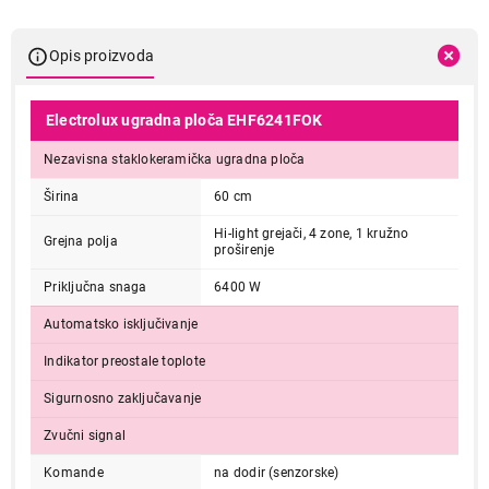
Opis proizvoda
Electrolux ugradna ploča EHF6241FOK
Nezavisna staklokeramička ugradna ploča
Širina
60 cm
Hi-light grejači, 4 zone, 1 kružno
Grejna polja
proširenje
Priključna snaga
6400 W
Automatsko isključivanje
Indikator preostale toplote
Sigurnosno zaključavanje
Zvučni signal
Komande
na dodir (senzorske)