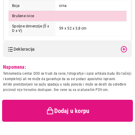
Boja
crna
Brušene ivice
Spoljne dimenzije (Š x
59 x 52 x 3,8 cm
D x V)
Deklaracija
Model:
ELECTROLUX EHF6241FOK
Napomena:
24.990,00
Naziv i vrsta robe:
UGRADNA PLOCA
UGRADNE PLOČE
Tehnomedia centar DOO se trudi da cene, fotografije i opisi artikala budu što tačniji
ELECTROLUX EHF6241FOK
Uvoznik:
Tehnomedia centar doo
i kompletniji ali ne može da garantuje da su svi podaci apsolutno ispravni.
Proizvod je dodat u korpu.
Artikli predstavljeni na sajtu spadaju u našu ponudu i može se desiti da određeni
Zemlja porekla:
Rumunija
proizvod nije trenutno dostupan. Sve cene su sa uračunatim PDV-om.
Prava potrošača:
Zagarantovana sva prava
kupaca po osnovu zakona o
Ukupno u korpi:
0,00
zaštiti potrošača
Dodaj u korpu
Nastavi kupovinu