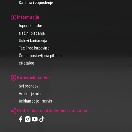
Karijera i zaposlenje
Informacije
Isporuka robe
Načini plaćanja
Uslovi korišćenja
Tax Free kupovina
Česta postavljana pitanja
eKatalog
Korisnički servis
Svi brendovi
Vraćanje robe
Reklamacije i servis
Pratite nas na društvenim mrežama