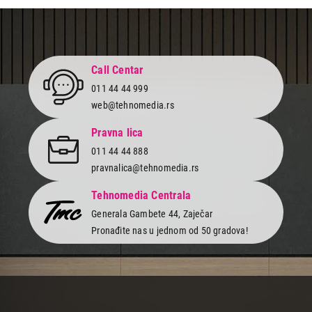
Završi kupovinu
Call Centar
011 44 44 999
web@tehnomedia.rs
Pravna lica
011 44 44 888
pravnalica@tehnomedia.rs
Tehnomedia Centrala
Generala Gambete 44, Zaječar
Pronađite nas u jednom od 50 gradova!