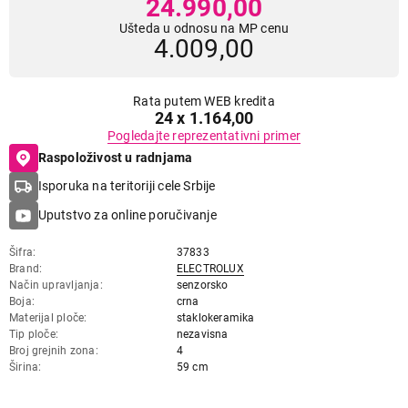
24.990,00
Ušteda u odnosu na MP cenu
4.009,00
Rata putem WEB kredita
24 x 1.164,00
Pogledajte reprezentativni primer
Raspoloživost u radnjama
Isporuka na teritoriji cele Srbije
Uputstvo za online poručivanje
Šifra
37833
Brand
ELECTROLUX
Način upravljanja
senzorsko
Boja
crna
Materijal ploče
staklokeramika
Tip ploče
nezavisna
Broj grejnih zona
4
Širina
59 cm