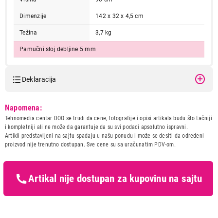
Dimenzije
142 x 32 x 4,5 cm
Težina
3,7 kg
Pamučni sloj debljine 5 mm
Deklaracija
Model:
TEXELL BASIC 20030A
Napomena:
-110x30cm
Tehnomedia centar DOO se trudi da cene, fotografije i opisi artikala budu što tačniji
Naziv i vrsta robe:
DASKA ZA PEGLANJE
i kompletniji ali ne može da garantuje da su svi podaci apsolutno ispravni.
Uvoznik:
CTC - UNIT d.o.o.
Artikli predstavljeni na sajtu spadaju u našu ponudu i može se desiti da određeni
proizvod nije trenutno dostupan. Sve cene su sa uračunatim PDV-om.
Zemlja porekla:
Ukrajina
Prava potrošača:
Zagarantovana sva prava
kupaca po osnovu zakona o
zaštiti potrošača
Artikal nije dostupan za kupovinu na sajtu