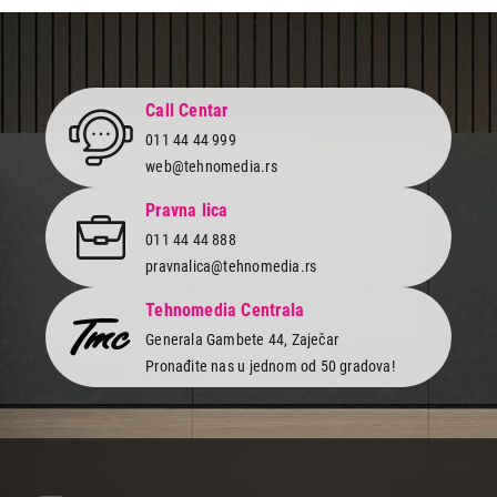
3.999,00
DASKA ZA PEGLANJE
TEXELL BASIC 20030A -110x30cm
Call Centar
Proizvod je dodat u korpu.
011 44 44 999
web@tehnomedia.rs
Ukupno u korpi:
0,00
Pravna lica
011 44 44 888
Nastavi kupovinu
pravnalica@tehnomedia.rs
Tehnomedia Centrala
Završi kupovinu
Generala Gambete 44, Zaječar
Pronađite nas u jednom od 50 gradova!