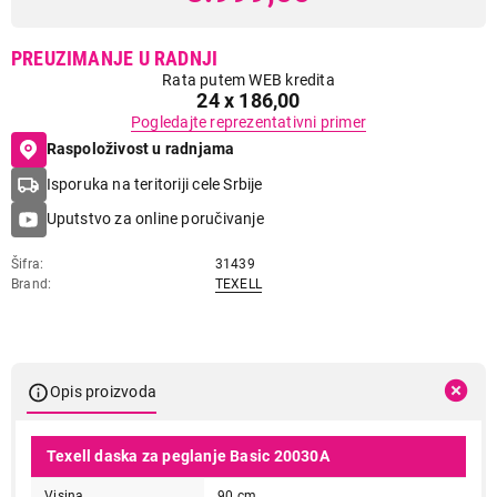
PREUZIMANJE U RADNJI
Rata putem WEB kredita
24 x 186,00
Pogledajte reprezentativni primer
Raspoloživost u radnjama
Isporuka na teritoriji cele Srbije
Uputstvo za online poručivanje
Šifra
31439
Brand
TEXELL
Opis proizvoda
Texell daska za peglanje Basic 20030A
Visina
90 cm