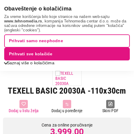
0
Obaveštenje o kolačićima
Za vreme korišćenja bilo koje stranice na našem web-sajtu
www.tehnomedia.rs
, kompanija Tehnomedia centar d.o.o. može da
sačuva određene informacije na korisnikov uređaj putem "kolačića"
Mali kućni aparati
Nega odeće i veša
Daske za peglanje
(engleski "cookies").
Texell basic 20...
Prihvati samo neophodne
Prihvati sve kolačiće
Saznaj više o kolačićima
TEXELL BASIC 20030A -110x30cm
Dodaj u listu želja
Dodaj u poređenje
Skini PDF
Cena za online poručivanje
3.999,00