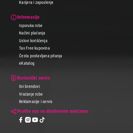
Karijera i zaposlenje
Informacije
Isporuka robe
Načini plaćanja
Uslovi korišćenja
Tax Free kupovina
Česta postavljana pitanja
eKatalog
Korisnički servis
Svi brendovi
Vraćanje robe
Reklamacije i servis
Pratite nas na društvenim mrežama