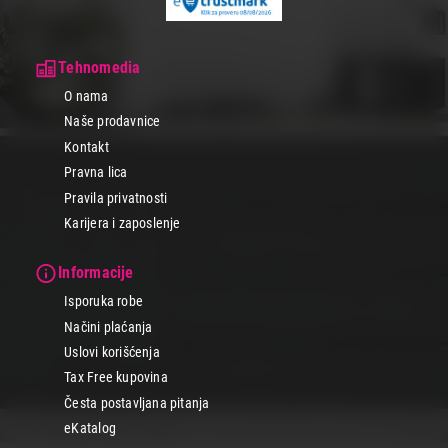
Tehnomedia
O nama
Naše prodavnice
Kontakt
Pravna lica
Pravila privatnosti
Karijera i zaposlenje
Informacije
Isporuka robe
Načini plaćanja
Uslovi korišćenja
Tax Free kupovina
Česta postavljana pitanja
eKatalog