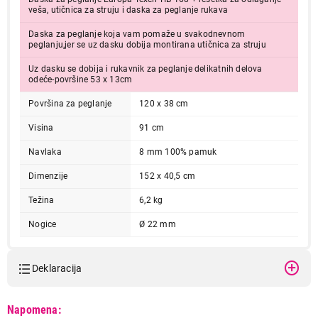
veša, utičnica za struju i daska za peglanje rukava
Daska za peglanje koja vam pomaže u svakodnevnom
peglanju,jer se uz dasku dobija montirana utičnica za struju
Uz dasku se dobija i rukavnik za peglanje delikatnih delova
odeće-površine 53 x 13cm
Površina za peglanje
120 x 38 cm
Visina
91 cm
Navlaka
8 mm 100% pamuk
Dimenzije
152 x 40,5 cm
Težina
6,2 kg
Nogice
Ø 22 mm
Deklaracija
Model:
TEXELL 120X38 TIB-168
Napomena: