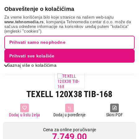
0
Obaveštenje o kolačićima
Za vreme korišćenja bilo koje stranice na našem web-sajtu
www.tehnomedia.rs
, kompanija Tehnomedia centar d.o.o. može da
sačuva određene informacije na korisnikov uređaj putem "kolačića"
Mali kućni aparati
Nega odeće i veša
Daske za peglanje
(engleski "cookies").
Texell 120x38 t...
Prihvati samo neophodne
Prihvati sve kolačiće
Saznaj više o kolačićima
TEXELL 120X38 TIB-168
Dodaj u listu želja
Dodaj u poređenje
Skini PDF
Cena za online poručivanje
7.749,00