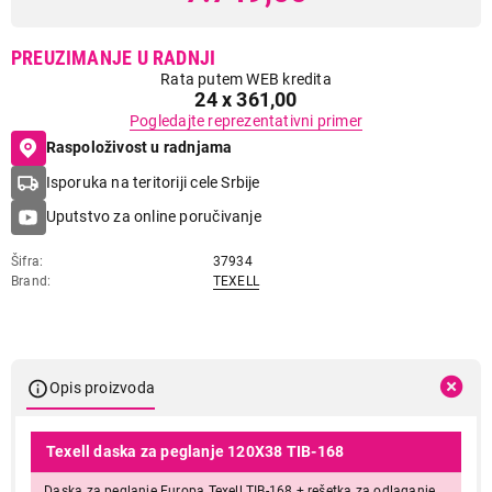
PREUZIMANJE U RADNJI
Rata putem WEB kredita
24 x 361,00
Pogledajte reprezentativni primer
Raspoloživost u radnjama
Isporuka na teritoriji cele Srbije
Uputstvo za online poručivanje
Šifra
37934
Brand
TEXELL
Opis proizvoda
Texell daska za peglanje 120X38 TIB-168
Daska za peglanje Europa Texell TIB-168 + rešetka za odlaganje