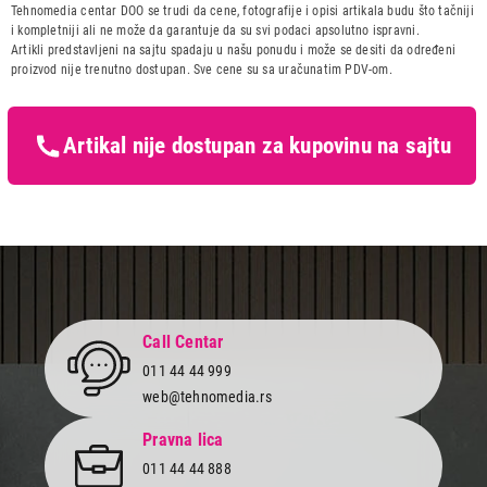
Naziv i vrsta robe:
DASKA ZA PEGLANJE
Tehnomedia centar DOO se trudi da cene, fotografije i opisi artikala budu što tačniji
Uvoznik:
CTC - UNIT d.o.o.
i kompletniji ali ne može da garantuje da su svi podaci apsolutno ispravni.
Artikli predstavljeni na sajtu spadaju u našu ponudu i može se desiti da određeni
Zemlja porekla:
Ukrajina
proizvod nije trenutno dostupan. Sve cene su sa uračunatim PDV-om.
Prava potrošača:
Zagarantovana sva prava
kupaca po osnovu zakona o
zaštiti potrošača
Artikal nije dostupan za kupovinu na sajtu
7.749,00
DASKA ZA PEGLANJE
TEXELL 120X38 TIB-168
Proizvod je dodat u korpu.
Ukupno u korpi:
0,00
Call Centar
Nastavi kupovinu
011 44 44 999
web@tehnomedia.rs
Završi kupovinu
Pravna lica
011 44 44 888