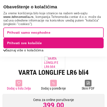
0
Obaveštenje o kolačićima
Za vreme korišćenja bilo koje stranice na našem web-sajtu
www.tehnomedia.rs
, kompanija Tehnomedia centar d.o.o. može da
sačuva određene informacije na korisnikov uređaj putem "kolačića"
Sve za kuću i baštu
Baterije i punjači
Obične baterije
Varta
(engleski "cookies").
longlife ...
Prihvati samo neophodne
Prihvati sve kolačiće
Saznaj više o kolačićima
VARTA LONGLIFE LR6 bli4
Dodaj u listu želja
Dodaj u poređenje
Skini PDF
Cena za online poručivanje
399,00