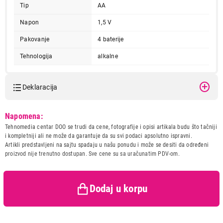
Tip
AA
Napon
1,5 V
Pakovanje
4 baterije
Tehnologija
alkalne
Deklaracija
Model:
VARTA LONGLIFE LR6 bli4
Napomena:
Naziv i vrsta robe:
BATERIJA
Tehnomedia centar DOO se trudi da cene, fotografije i opisi artikala budu što tačniji
Uvoznik:
DTM Company d.o.o.
i kompletniji ali ne može da garantuje da su svi podaci apsolutno ispravni.
Artikli predstavljeni na sajtu spadaju u našu ponudu i može se desiti da određeni
Zemlja porekla:
Nemacka
proizvod nije trenutno dostupan. Sve cene su sa uračunatim PDV-om.
Prava potrošača:
Zagarantovana sva prava
kupaca po osnovu zakona o
zaštiti potrošača
Dodaj u korpu