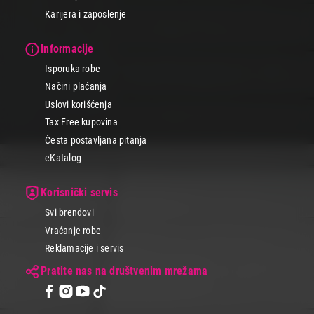
Karijera i zaposlenje
Informacije
Isporuka robe
Načini plaćanja
Uslovi korišćenja
Tax Free kupovina
Česta postavljana pitanja
eKatalog
Korisnički servis
Svi brendovi
Vraćanje robe
Reklamacije i servis
Pratite nas na društvenim mrežama