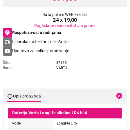
Rata putem WEB kredita
24 x 19,00
Pogledajte reprezentativni primer
Raspoloživost u radnjama
Isporuka na teritoriji cele Srbije
Uputstvo za online poručivanje
Šifra
37125
Brand
VARTA
Opis proizvoda
Baterija Varta Longlife alkalna LR6 bli4
Model
Longlife LR6