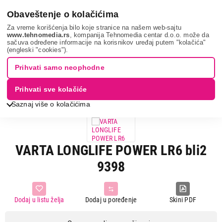
0
Obaveštenje o kolačićima
Za vreme korišćenja bilo koje stranice na našem web-sajtu
www.tehnomedia.rs
, kompanija Tehnomedia centar d.o.o. može da
sačuva određene informacije na korisnikov uređaj putem "kolačića"
Sve za kuću i baštu
Baterije i punjači
Obične baterije
Varta
(engleski "cookies").
longlife ...
Prihvati samo neophodne
Prihvati sve kolačiće
Saznaj više o kolačićima
VARTA LONGLIFE POWER LR6 bli2
9398
Dodaj u listu želja
Dodaj u poređenje
Skini PDF