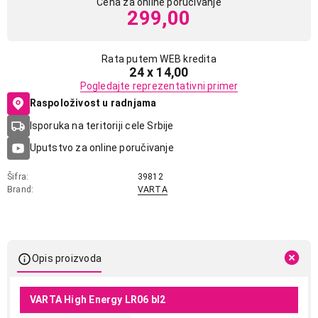
Cena za online poručivanje
299,00
Rata putem WEB kredita
24 x 14,00
Pogledajte reprezentativni primer
Raspoloživost u radnjama
Isporuka na teritoriji cele Srbije
Uputstvo za online poručivanje
Šifra
39812
Brand
VARTA
Opis proizvoda
VARTA High Energy LR06 bl2