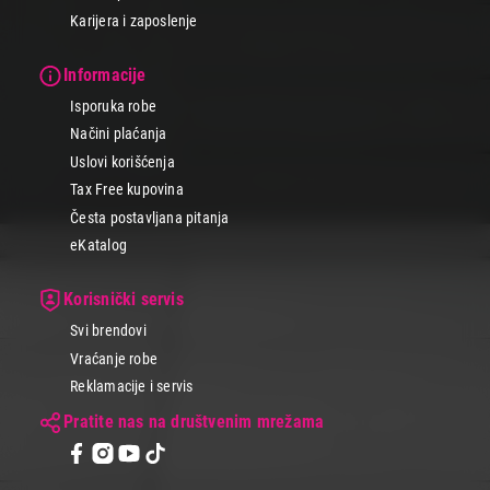
Karijera i zaposlenje
Informacije
Isporuka robe
Načini plaćanja
Uslovi korišćenja
Tax Free kupovina
Česta postavljana pitanja
eKatalog
Korisnički servis
Svi brendovi
Vraćanje robe
Reklamacije i servis
Pratite nas na društvenim mrežama