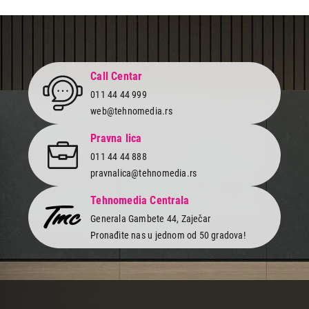
299,00
BATERIJE
VARTA LONGLIFE POWER LR6 bli2 9398
Call Centar
Proizvod je dodat u korpu.
011 44 44 999
web@tehnomedia.rs
Ukupno u korpi:
0,00
Pravna lica
011 44 44 888
Nastavi kupovinu
pravnalica@tehnomedia.rs
Tehnomedia Centrala
Završi kupovinu
Generala Gambete 44, Zaječar
Pronađite nas u jednom od 50 gradova!