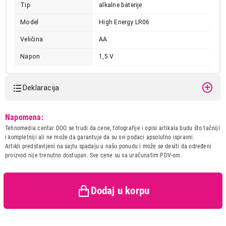
Tip
alkalne baterije
Model
High Energy LR06
Veličina
AA
Napon
1,5 V
Deklaracija
Model:
VARTA LONGLIFE POWER LR6
Napomena:
bli2 9398
Tehnomedia centar DOO se trudi da cene, fotografije i opisi artikala budu što tačniji
Naziv i vrsta robe:
BATERIJA
i kompletniji ali ne može da garantuje da su svi podaci apsolutno ispravni.
Uvoznik:
DTM Company d.o.o.
Artikli predstavljeni na sajtu spadaju u našu ponudu i može se desiti da određeni
proizvod nije trenutno dostupan. Sve cene su sa uračunatim PDV-om.
Zemlja porekla:
Nemacka
Prava potrošača:
Zagarantovana sva prava
kupaca po osnovu zakona o
zaštiti potrošača
Dodaj u korpu