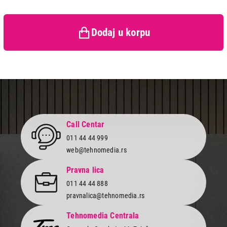
Prava potrošača:
Zagarantovana sva prava
kupaca po osnovu zakona o
zaštiti potrošača
Dodaj u korpu
Call Centar
011 44 44 999
web@tehnomedia.rs
Pravna lica
011 44 44 888
pravnalica@tehnomedia.rs
Tehnomedia Centrala