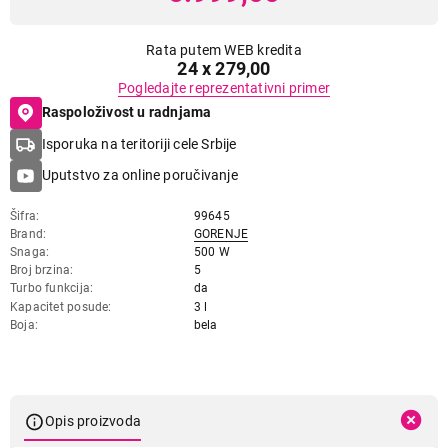
Rata putem WEB kredita
24 x 279,00
Pogledajte reprezentativni primer
Raspoloživost u radnjama
Isporuka na teritoriji cele Srbije
Uputstvo za online poručivanje
Šifra
99645
Brand
GORENJE
Snaga
500 W
Broj brzina
5
Turbo funkcija
da
Kapacitet posude
3 l
Boja
bela
Opis proizvoda