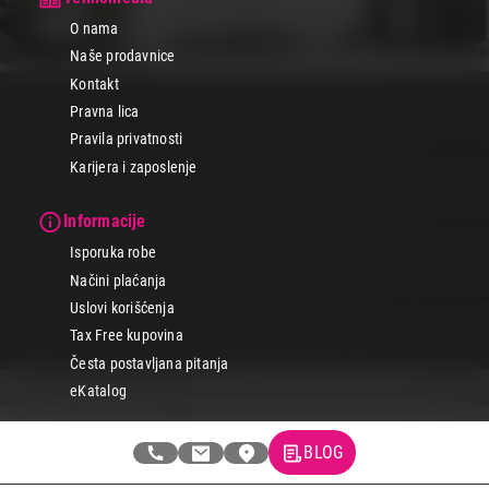
O nama
Naše prodavnice
Kontakt
Pravna lica
Pravila privatnosti
Karijera i zaposlenje
Informacije
Isporuka robe
Načini plaćanja
Uslovi korišćenja
Tax Free kupovina
Česta postavljana pitanja
eKatalog
Korisnički servis
BLOG
Svi brendovi