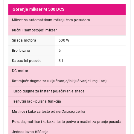
Gorenje mikser M 500 DCS
Mikser sa automatskom rotirajućom posudom
Ručni i samostojeći mikser
Snaga motora
500 W
Broj brzina
5
Kapacitet posude
3 l
DC motor
Rotirajuće dugme za uključivanje/isključivanje i regulaciju
Turbo dugme za instant pojačavanje snage
Trenutni rad - pulsna funkcija
Mutilice i kuke za testo od nerđajućeg čelika
Posuda, mutilice i kuke za testo perive u mašini za pranje posuđa
Jednostavno čišćenje