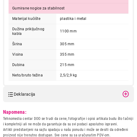
Gumirane nogice za stabilnost
Materijal kućište
plastika i metal
Dužina priključnog
1100 mm
kabla
Širina
305 mm
Visina
355 mm
5.999,00
MIKSERI
Dubina
215 mm
GORENJE M 500 DCS
Proizvod je dodat u korpu.
Neto/bruto težina
2,5/2,9 kg
Ukupno u korpi:
0,00
Deklaracija
Model:
GORENJE M 500 DCS
Nastavi kupovinu
Napomena:
Naziv i vrsta robe:
MIKSER
Tehnomedia centar DOO se trudi da cene, fotografije i opisi artikala budu što tačniji
Uvoznik:
GORENJE d.o.o.
i kompletniji ali ne može da garantuje da su svi podaci apsolutno ispravni.
Artikli predstavljeni na sajtu spadaju u našu ponudu i može se desiti da određeni
Završi kupovinu
Zemlja porekla:
KINA
proizvod nije trenutno dostupan. Sve cene su sa uračunatim PDV-om.