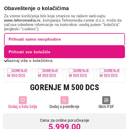
0
Obaveštenje o kolačićima
Za vreme korišćenja bilo koje stranice na našem web-sajtu
www.tehnomedia.rs
, kompanija Tehnomedia centar d.o.o. može da
sačuva određene informacije na korisnikov uređaj putem "kolačića"
Mali kuhinjski aparati
Mikseri
Mikseri sa posudom
(engleski "cookies").
Gorenje m 500 d...
Prihvati samo neophodne
Prihvati sve kolačiće
Saznaj više o kolačićima
GORENJE M 500 DCS
Dodaj u listu želja
Dodaj u poređenje
Skini PDF
Cena za online poručivanje
5.999,00