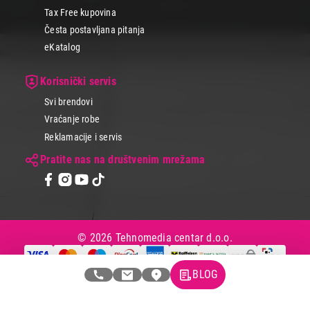
Tax Free kupovina
Česta postavljana pitanja
eKatalog
Korisnički servis
Svi brendovi
Vraćanje robe
Reklamacije i servis
Pratite nas na društvenim mrežama
© 2026 Tehnomedia centar d.o.o.
BLOG