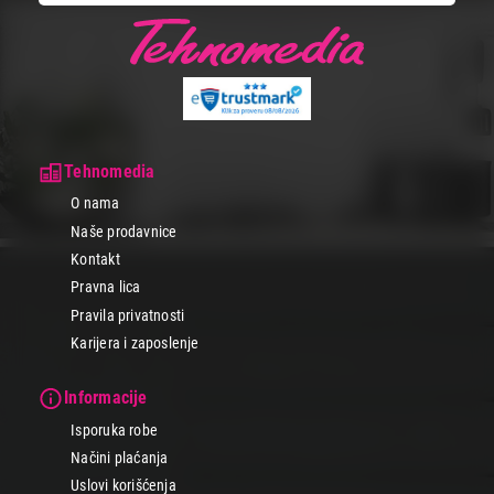
Tehnomedia
O nama
Naše prodavnice
Kontakt
Pravna lica
Pravila privatnosti
Karijera i zaposlenje
Informacije
Isporuka robe
Načini plaćanja
Uslovi korišćenja