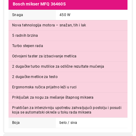
Bosch mikser MFQ 36460S
Snaga
450 W
Nova tehnologija motora – snažan, tih i lak
5 radnih brzina
Turbo stepen rada
Odvojeni taster za izbacivanje metlica
2 dugačke turbo mutilice za odlične rezultate mućenja
2 dugačke metlice za testo
Ergonomska ručica prijatno leži u ruci
Priključak za nogu za mešanje štapnog miksera
Praktičan za intenzivniju upotrebu zahvaljujući postolju i posudi
koja se automatski okreće u toku rada miksera
Boja
belo / siva