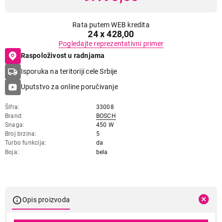
Rata putem WEB kredita
24 x 428,00
Pogledajte reprezentativni primer
Raspoloživost u radnjama
Isporuka na teritoriji cele Srbije
Uputstvo za online poručivanje
Šifra
33008
Brand
BOSCH
Snaga
450 W
Broj brzina
5
Turbo funkcija
da
Boja
bela
Opis proizvoda