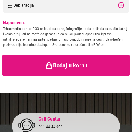
Deklaracija
Model:
BOSCH MFQ36460S
Napomena:
Naziv i vrsta robe:
MIKSER
Tehnomedia centar DOO se trudi da cene, fotografije i opisi artikala budu što tačniji
Uvoznik:
BSH Kućni aparati d.o.o.
i kompletniji ali ne može da garantuje da su svi podaci apsolutno ispravni.
Artikli predstavljeni na sajtu spadaju u našu ponudu i može se desiti da određeni
Zemlja porekla:
Slovenija
proizvod nije trenutno dostupan. Sve cene su sa uračunatim PDV-om.
Prava potrošača:
Zagarantovana sva prava
9.190,00
kupaca po osnovu zakona o
MIKSERI
zaštiti potrošača
BOSCH MFQ36460S
Dodaj u korpu
Proizvod je dodat u korpu.
Ukupno u korpi:
0,00
Nastavi kupovinu
Call Centar
Završi kupovinu
011 44 44 999