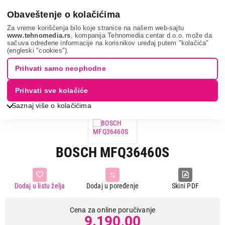
0
Obaveštenje o kolačićima
Za vreme korišćenja bilo koje stranice na našem web-sajtu
www.tehnomedia.rs
, kompanija Tehnomedia centar d.o.o. može da
sačuva određene informacije na korisnikov uređaj putem "kolačića"
Mali kuhinjski aparati
Mikseri
Mikseri sa posudom
Bosch
(engleski "cookies").
mfq36460s...
Prihvati samo neophodne
Prihvati sve kolačiće
Saznaj više o kolačićima
BOSCH MFQ36460S
Dodaj u listu želja
Dodaj u poređenje
Skini PDF
Cena za online poručivanje
9.190,00