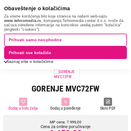
0
Obaveštenje o kolačićima
Za vreme korišćenja bilo koje stranice na našem web-sajtu
www.tehnomedia.rs
, kompanija Tehnomedia centar d.o.o. može da
sačuva određene informacije na korisnikov uređaj putem "kolačića"
Mali kućni aparati
Usisivači
Ručni usisivači
Gorenje
(engleski "cookies").
mvc72fw...
Prihvati samo neophodne
19%
UŠTEDA.
Prihvati sve kolačiće
Saznaj više o kolačićima
GORENJE MVC72FW
Dodaj u listu želja
Dodaj u poređenje
Skini PDF
MP cena: 7.999,00
Cena za online poručivanje