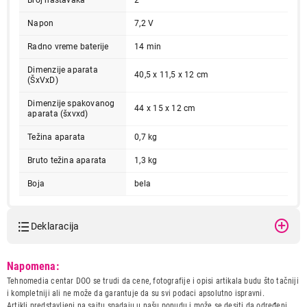
Broj nastavaka
2
Napon
7,2 V
Radno vreme baterije
14 min
Dimenzije aparata
40,5 x 11,5 x 12 cm
(ŠxVxD)
Dimenzije spakovanog
44 x 15 x 12 cm
aparata (šxvxd)
Težina aparata
0,7 kg
6.450,00
USISIVAČI
Bruto težina aparata
1,3 kg
GORENJE MVC72FW
Proizvod je dodat u korpu.
Boja
bela
Ukupno u korpi:
0,00
Deklaracija
Model:
GORENJE MVC72FW
Napomena:
Nastavi kupovinu
Naziv i vrsta robe:
USISIVAC
Tehnomedia centar DOO se trudi da cene, fotografije i opisi artikala budu što tačniji
Uvoznik:
Gorenje doo
i kompletniji ali ne može da garantuje da su svi podaci apsolutno ispravni.
Artikli predstavljeni na sajtu spadaju u našu ponudu i može se desiti da određeni