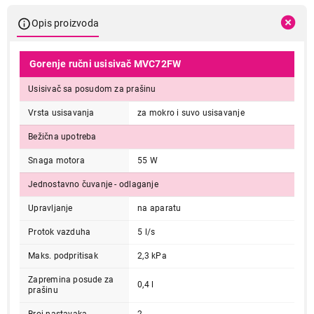
Opis proizvoda
Gorenje ručni usisivač MVC72FW
Usisivač sa posudom za prašinu
Vrsta usisavanja
za mokro i suvo usisavanje
Bežična upotreba
Snaga motora
55 W
Jednostavno čuvanje - odlaganje
Upravljanje
na aparatu
Protok vazduha
5 l/s
Maks. podpritisak
2,3 kPa
Zapremina posude za
0,4 l
prašinu