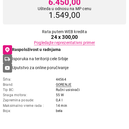
6.450,00
Ušteda u odnosu na MP cenu
1.549,00
Rata putem WEB kredita
24 x 300,00
Pogledajte reprezentativni primer
Raspoloživost u radnjama
Isporuka na teritoriji cele Srbije
Uputstvo za online poručivanje
Šifra
44564
Brand
GORENJE
Tip BC
Ručni usisivači
Snaga motora
55 W
Zapremina posude
0,4 l
Maksimalno vreme rada
14 min
Boja
bela