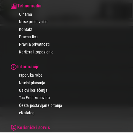
Tehnomedia
O nama
Naše prodavnice
Kontakt
Pravna lica
Pravila privatnosti
Karijera i zaposlenje
Informacije
Isporuka robe
Načini plaćanja
Uslovi korišćenja
Tax Free kupovina
Česta postavljana pitanja
eKatalog
Korisnički servis