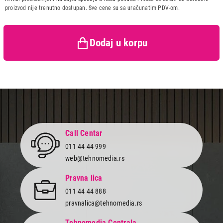
Zemlja porekla:
Kina
Završi kupovinu
proizvod nije trenutno dostupan. Sve cene su sa uračunatim PDV-om.
Prava potrošača:
Zagarantovana sva prava
kupaca po osnovu zakona o
zaštiti potrošača
Dodaj u korpu
Call Centar
011 44 44 999
web@tehnomedia.rs
Pravna lica
011 44 44 888
pravnalica@tehnomedia.rs
Tehnomedia Centrala