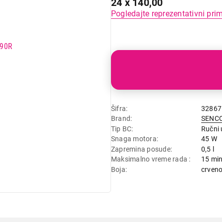
24 x 140,00
Pogledajte reprezentativni pri
Šifra
32867
Brand
SENC
Tip BC
Ručni 
Snaga motora
45 W
Zapremina posude
0,5 l
Maksimalno vreme rada
15 mi
Boja
crveno