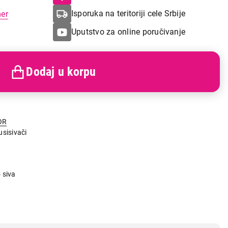
Isporuka na teritoriji cele Srbije
mer
Uputstvo za online poručivanje
Dodaj u korpu
OR
usisivači
n
 siva