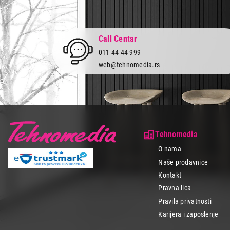
Call Centar
011 44 44 999
web@tehnomedia.rs
Tehnomedia
O nama
Naše prodavnice
Kontakt
Pravna lica
Pravila privatnosti
Karijera i zaposlenje