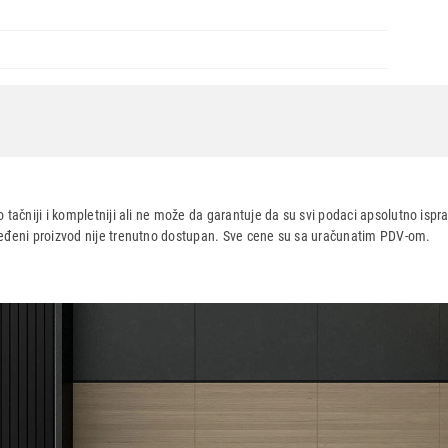
Nastavi kupovinu
Završi
 tačniji i kompletniji ali ne može da garantuje da su svi podaci apsolutno ispra
dređeni proizvod nije trenutno dostupan. Sve cene su sa uračunatim PDV-om.
aca po osnovu zakona o zaštiti potrošača