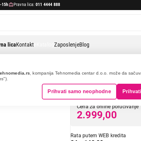
-15h
Pravna lica:
011 4444 888
na lica
Kontakt
eKatalog
Zaposlenje
Blog
or svc190r
ehnomedia.rs
, kompanija Tehnomedia centar d.o.o. može da saču
es").
SENCOR SVC190
Prihvati samo neophodne
Prihvat
Cena za online poručivanje
2.999,00
Rata putem WEB kredita