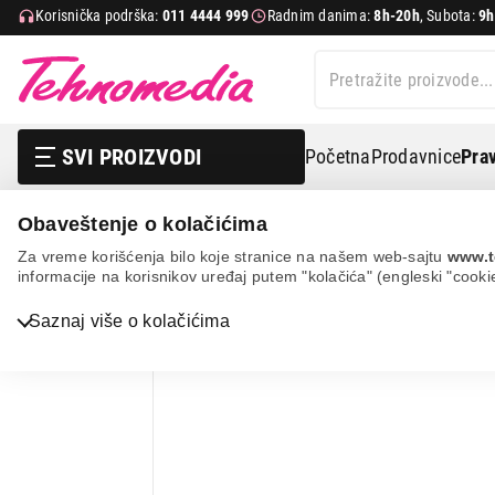
Korisnička podrška:
011 4444 999
Radnim danima:
8h-20h
, Subota:
9h
SVI PROIZVODI
Početna
Prodavnice
Prav
Obaveštenje o kolačićima
Mali kućni aparati
Usisivači
Ručni usisivači
Senc
Za vreme korišćenja bilo koje stranice na našem web-sajtu
www.t
informacije na korisnikov uređaj putem "kolačića" (engleski "cooki
Bela tehnika
Saznaj više o kolačićima
3D VIEW
ZATVORI
TV, audio, video i foto
IT & Gaming
Mobilni telefoni i tableti
Mali kućni aparati