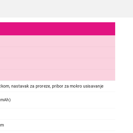
USISIVAČI
SENCOR SVC190R
tkom, nastavak za proreze, pribor za mokro usisavanje
Proizvod je dodat u korpu.
0 mAh)
Ukupno u korpi:
0,00
 cm