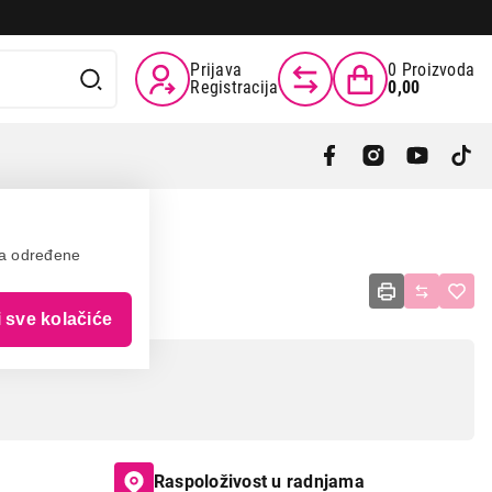
Prijava
0
Proizvoda
Registracija
0,00
va određene
R
i sve kolačiće
Raspoloživost u radnjama