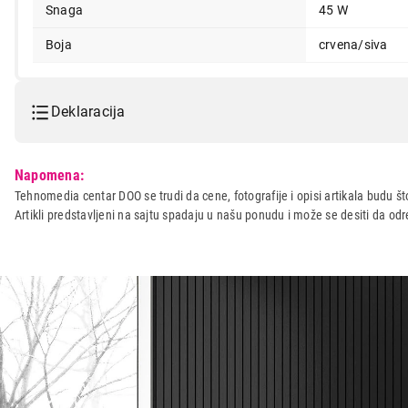
Snaga
45 W
Boja
crvena/siva
Deklaracija
Model:
SENCOR SVC190R
Napomena:
Naziv i vrsta robe:
USISIVAC
Tehnomedia centar DOO se trudi da cene, fotografije i opisi artikala budu što
Artikli predstavljeni na sajtu spadaju u našu ponudu i može se desiti da o
Uvoznik:
Tehnomedia centar doo
Zemlja porekla:
Kina
Prava potrošača:
Zagarantovana sva prava kup