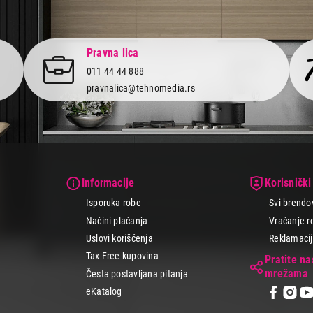
Pravna lica
011 44 44 888
pravnalica@tehnomedia.rs
Informacije
Korisnički
Isporuka robe
Svi brendo
Načini plaćanja
Vraćanje r
Uslovi korišćenja
Reklamacije
Tax Free kupovina
Pratite n
mrežama
Česta postavljana pitanja
eKatalog