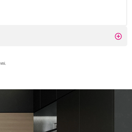
 kupovinu
vni.