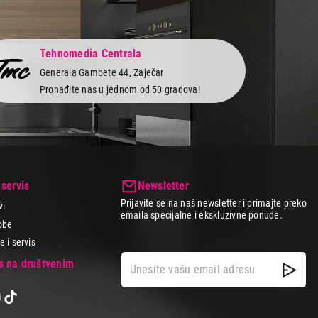
Tehnomedia Centrala
Generala Gambete 44, Zaječar
Pronađite nas u jednom od 50 gradova!
 servis
Newsletter
Prijavite se na naš newsletter i primajte preko
vi
emaila specijalne i ekskluzivne ponude.
obe
 i servis
as na društvenim