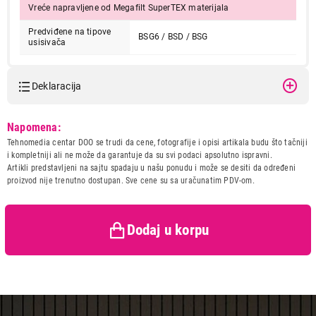
Vreće napravljene od Megafilt SuperTEX materijala
Predviđene na tipove
BSG6 / BSD / BSG
usisivača
Deklaracija
Model:
BOSCH BBZ41FGALL
Napomena:
Naziv i vrsta robe:
OPREMA ZA USISIVAC
Tehnomedia centar DOO se trudi da cene, fotografije i opisi artikala budu što tačniji
Uvoznik:
BSH Kućni aparati d.o.o.
i kompletniji ali ne može da garantuje da su svi podaci apsolutno ispravni.
Artikli predstavljeni na sajtu spadaju u našu ponudu i može se desiti da određeni
Zemlja porekla:
Nemacka
proizvod nije trenutno dostupan. Sve cene su sa uračunatim PDV-om.
Prava potrošača:
Zagarantovana sva prava
kupaca po osnovu zakona o
zaštiti potrošača
Dodaj u korpu