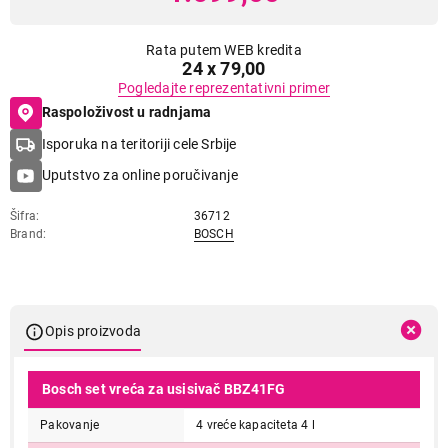
Rata putem WEB kredita
24 x 79,00
Pogledajte reprezentativni primer
Raspoloživost u radnjama
Isporuka na teritoriji cele Srbije
Uputstvo za online poručivanje
Šifra
36712
Brand
BOSCH
Opis proizvoda
Bosch set vreća za usisivač BBZ41FG
Pakovanje
4 vreće kapaciteta 4 l