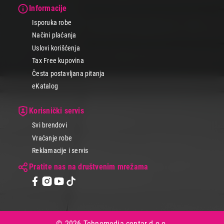
Informacije
Isporuka robe
Načini plaćanja
Uslovi korišćenja
Tax Free kupovina
Česta postavljana pitanja
eKatalog
Korisnički servis
Svi brendovi
Vraćanje robe
Reklamacije i servis
Pratite nas na društvenim mrežama
© 2026 Tehnomedia centar d.o.o.