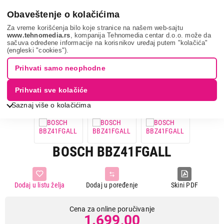
0
Obaveštenje o kolačićima
Za vreme korišćenja bilo koje stranice na našem web-sajtu
www.tehnomedia.rs
, kompanija Tehnomedia centar d.o.o. može da
sačuva određene informacije na korisnikov uređaj putem "kolačića"
Mali kućni aparati
Usisivači
Oprema za usisivače
Bosch
(engleski "cookies").
bbz41fgal...
Prihvati samo neophodne
Prihvati sve kolačiće
Saznaj više o kolačićima
BOSCH BBZ41FGALL
Dodaj u listu želja
Dodaj u poređenje
Skini PDF
Cena za online poručivanje
1.699,00