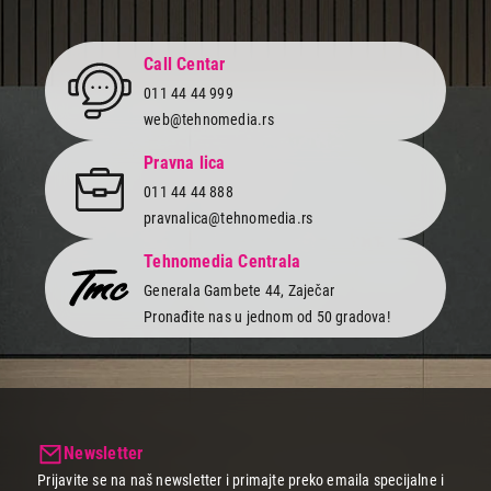
1.699,00
DODATNA OPREMA ZA USISIVAČE
Call Centar
BOSCH BBZ41FGALL
011 44 44 999
Proizvod je dodat u korpu.
web@tehnomedia.rs
Ukupno u korpi:
0,00
Pravna lica
011 44 44 888
pravnalica@tehnomedia.rs
Nastavi kupovinu
Tehnomedia Centrala
Generala Gambete 44, Zaječar
Završi kupovinu
Pronađite nas u jednom od 50 gradova!
Newsletter
Prijavite se na naš newsletter i primajte preko emaila specijalne i