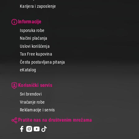
Karijera i zaposlenje
Informacije
Isporuka robe
Načini plaćanja
Uslovi korišćenja
Tax Free kupovina
Česta postavljana pitanja
eKatalog
Korisnički servis
Svi brendovi
Vraćanje robe
Reklamacije i servis
Pratite nas na društvenim mrežama