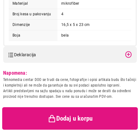
Materijal
mikrofiber
Broj kesa u pakovanju
4
Dimenzije
16,5 x 5 x 23 cm
Boja
bela
Deklaracija
Model:
GORENJE GB1 MIKROFILTER
Napomena:
Naziv i vrsta robe:
OPREMA ZA USISIVAC
Tehnomedia centar DOO se trudi da cene, fotografije i opisi artikala budu što tačniji
Uvoznik:
i kompletniji ali ne može da garantuje da su svi podaci apsolutno ispravni.
Artikli predstavljeni na sajtu spadaju u našu ponudu i može se desiti da određeni
Zemlja porekla:
proizvod nije trenutno dostupan. Sve cene su sa uračunatim PDV-om.
Prava potrošača:
Zagarantovana sva prava
kupaca po osnovu zakona o
zaštiti potrošača
Dodaj u korpu