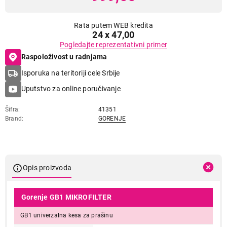
Rata putem WEB kredita
24 x 47,00
Pogledajte reprezentativni primer
Raspoloživost u radnjama
Isporuka na teritoriji cele Srbije
Uputstvo za online poručivanje
Šifra
41351
Brand
GORENJE
Opis proizvoda
Gorenje GB1 MIKROFILTER
GB1 univerzalna kesa za prašinu