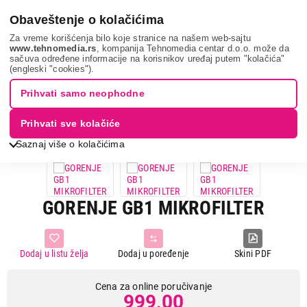
0
Obaveštenje o kolačićima
Za vreme korišćenja bilo koje stranice na našem web-sajtu
www.tehnomedia.rs
, kompanija Tehnomedia centar d.o.o. može da
sačuva određene informacije na korisnikov uređaj putem "kolačića"
Mali kućni aparati
Usisivači
Oprema za usisivače
Gorenje
(engleski "cookies").
gb1 mik...
Prihvati samo neophodne
Prihvati sve kolačiće
Saznaj više o kolačićima
GORENJE GB1 MIKROFILTER
Dodaj u listu želja
Dodaj u poređenje
Skini PDF
Cena za online poručivanje
999,00