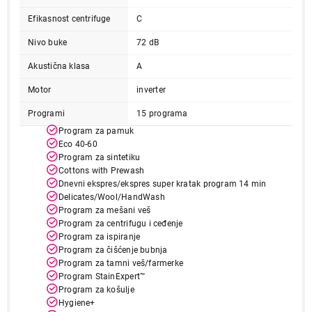
Efikasnost centrifuge
C
Nivo buke
72 dB
Akustična klasa
A
Motor
inverter
Programi
15 programa
Program za pamuk
Eco 40-60
Program za sintetiku
31.999,00
Cottons with Prewash
MAŠINE ZA PRANJE VEŠA
Dnevni ekspres/ekspres super kratak program 14 min
BEKO BM3WFSU37013WPBB
Delicates/Wool/HandWash
Proizvod je dodat u korpu.
Program za mešani veš
Program za centrifugu i ceđenje
Program za ispiranje
Ukupno u korpi:
0,00
Program za čišćenje bubnja
Program za tamni veš/farmerke
Program StainExpert™
Nastavi kupovinu
Program za košulje
Hygiene+