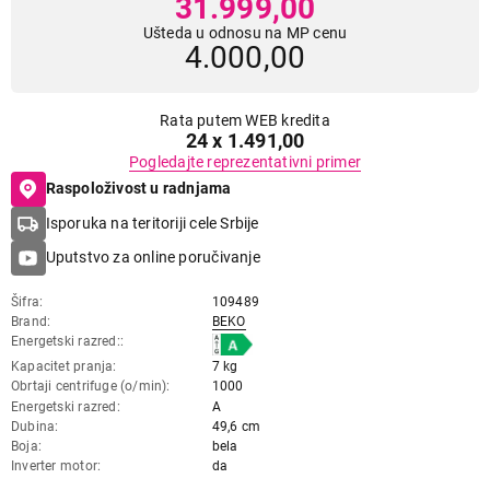
31.999,00
Ušteda u odnosu na MP cenu
4.000,00
Rata putem WEB kredita
24 x 1.491,00
Pogledajte reprezentativni primer
Raspoloživost u radnjama
Isporuka na teritoriji cele Srbije
Uputstvo za online poručivanje
Šifra
109489
Brand
BEKO
Energetski razred:
Kapacitet pranja
7 kg
Obrtaji centrifuge (o/min)
1000
Energetski razred
A
Dubina
49,6 cm
Boja
bela
Inverter motor
da