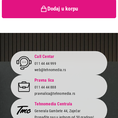
zaštiti potrošača
Dodaj u korpu
Call Centar
011 44 44 999
web@tehnomedia.rs
Pravna lica
011 44 44 888
pravnalica@tehnomedia.rs
Tehnomedia Centrala
Generala Gambete 44, Zaječar
Pronađite nas u jednom od 50 gradova!