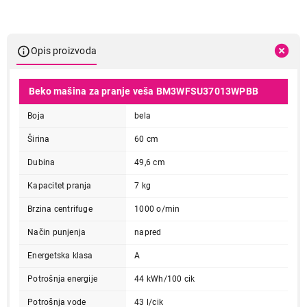
Opis proizvoda
Beko mašina za pranje veša BM3WFSU37013WPBB
Boja
bela
Širina
60 cm
Dubina
49,6 cm
Kapacitet pranja
7 kg
Brzina centrifuge
1000 o/min
Način punjenja
napred
Energetska klasa
A
Potrošnja energije
44 kWh/100 cik
Potrošnja vode
43 l/cik