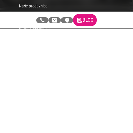
Naše prodavnice
Kontakt
BLOG
Pravna lica
Pravila privatnosti
Karijera i zaposlenje
Informacije
Isporuka robe
Načini plaćanja
Uslovi korišćenja
Tax Free kupovina
Česta postavljana pitanja
eKatalog
Korisnički servis
Svi brendovi
Vraćanje robe