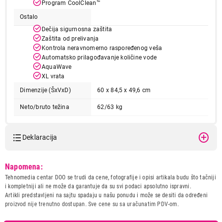
Program CoolClean™
Završi kupovinu
Ostalo
Dečija sigurnosna zaštita
Zaštita od prelivanja
Kontrola neravnomerno raspoređenog veša
Automatsko prilagođavanje količine vode
AquaWave
XL vrata
Dimenzije (ŠxVxD)
60 x 84,5 x 49,6 cm
Neto/bruto težina
62/63 kg
Deklaracija
Model:
BEKO BM3WFSU37013WPBB
Napomena:
Naziv i vrsta robe:
MASINA ZA PRANJE VESA
Tehnomedia centar DOO se trudi da cene, fotografije i opisi artikala budu što tačniji
Uvoznik:
BEKO BALKANS DOO
i kompletniji ali ne može da garantuje da su svi podaci apsolutno ispravni.
Artikli predstavljeni na sajtu spadaju u našu ponudu i može se desiti da određeni
Zemlja porekla:
Rumunija
proizvod nije trenutno dostupan. Sve cene su sa uračunatim PDV-om.
Prava potrošača:
Zagarantovana sva prava
kupaca po osnovu zakona o