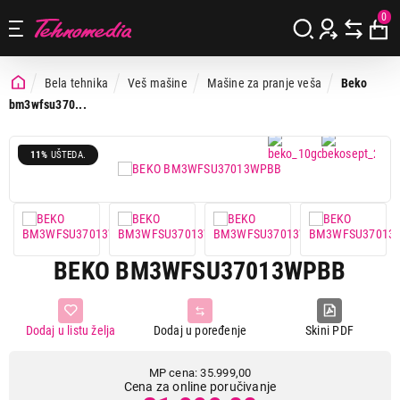
0
Bela tehnika
Veš mašine
Mašine za pranje veša
Beko
bm3wfsu370...
11%
UŠTEDA.
BEKO BM3WFSU37013WPBB
Dodaj u listu želja
Dodaj u poređenje
Skini PDF
MP cena: 35.999,00
Cena za online poručivanje