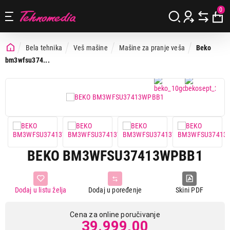
0
Bela tehnika
Veš mašine
Mašine za pranje veša
Beko
bm3wfsu374...
BEKO BM3WFSU37413WPBB1
Dodaj u listu želja
Dodaj u poređenje
Skini PDF
Cena za online poručivanje
39.999,00