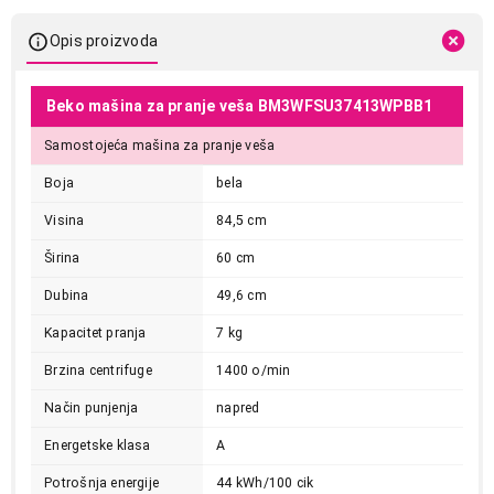
Opis proizvoda
Beko mašina za pranje veša BM3WFSU37413WPBB1
Samostojeća mašina za pranje veša
Boja
bela
Visina
84,5 cm
Širina
60 cm
Dubina
49,6 cm
Kapacitet pranja
7 kg
Brzina centrifuge
1400 o/min
Način punjenja
napred
Energetske klasa
A
Potrošnja energije
44 kWh/100 cik