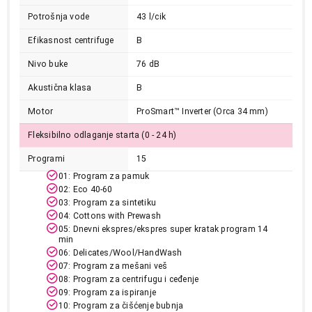
Potrošnja vode
43 l/cik
Efikasnost centrifuge
B
Nivo buke
76 dB
Akustična klasa
B
Motor
ProSmart™ Inverter (Orca 34 mm)
Fleksibilno odlaganje starta (0 - 24 h)
39.999,00
Programi
15
MAŠINE ZA PRANJE VEŠA
BEKO BM3WFSU37413WPBB1
01: Program za pamuk
Proizvod je dodat u korpu.
02: Eco 40-60
03: Program za sintetiku
04: Cottons with Prewash
Ukupno u korpi:
0,00
05: Dnevni ekspres/ekspres super kratak program 14
min
06: Delicates/Wool/HandWash
07: Program za mešani veš
Nastavi kupovinu
08: Program za centrifugu i ceđenje
09: Program za ispiranje
10: Program za čišćenje bubnja