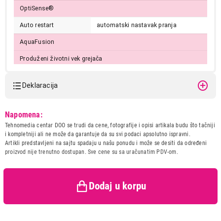
OptiSense®
Auto restart
automatski nastavak pranja
AquaFusion
Produženi životni vek grejača
XL vrata
BM w/ Small Cover
Deklaracija
AquaWave®
Materijal bubnja
nerđajući čelik
Model:
BEKO
Napomena:
BM3WFSU37413WPBB1
Tehnomedia centar DOO se trudi da cene, fotografije i opisi artikala budu što tačniji
Bezbednost
Naziv i vrsta robe:
MASINA ZA PRANJE VESA
i kompletniji ali ne može da garantuje da su svi podaci apsolutno ispravni.
dečija sigurnosna zaštita
Uvoznik:
BEKO BALKANS DOO
Artikli predstavljeni na sajtu spadaju u našu ponudu i može se desiti da određeni
zaštita od prelivanja
proizvod nije trenutno dostupan. Sve cene su sa uračunatim PDV-om.
Zemlja porekla:
Rumunija
kontrola neravnomerno raspoređenog veša
automatsko prilagođavanje količine vode
Prava potrošača:
Zagarantovana sva prava
kupaca po osnovu zakona o
Napajanje
230 V/50 Hz
zaštiti potrošača
Dodaj u korpu
Dimenzije (ŠxVxD)
600 x 845 x 496 mm
Neto/bruto težina
62/63 kg