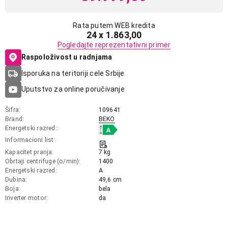
Rata putem WEB kredita
24 x 1.863,00
Pogledajte reprezentativni primer
Raspoloživost u radnjama
Isporuka na teritoriji cele Srbije
Uputstvo za online poručivanje
Šifra
109641
Brand
BEKO
Energetski razred:
Informacioni list
Kapacitet pranja
7 kg
Obrtaji centrifuge (o/min)
1400
Energetski razred
A
Dubina
49,6 cm
Boja
bela
Inverter motor
da