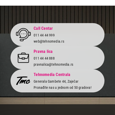
Call Centar
011 44 44 999
web@tehnomedia.rs
Pravna lica
011 44 44 888
pravnalica@tehnomedia.rs
Tehnomedia Centrala
Generala Gambete 44, Zaječar
Pronađite nas u jednom od 50 gradova!