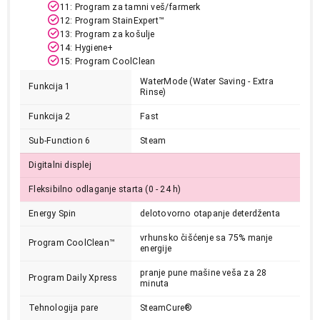
11: Program za tamni veš/farmerk
Završi kupovinu
12: Program StainExpert™
13: Program za košulje
14: Hygiene+
15: Program CoolClean
WaterMode (Water Saving - Extra
Funkcija 1
Rinse)
Funkcija 2
Fast
Sub-Function 6
Steam
Digitalni displej
Fleksibilno odlaganje starta (0 - 24 h)
Energy Spin
delotovorno otapanje deterdženta
vrhunsko čišćenje sa 75% manje
Program CoolClean™
energije
pranje pune mašine veša za 28
Program Daily Xpress
minuta
Tehnologija pare
SteamCure®