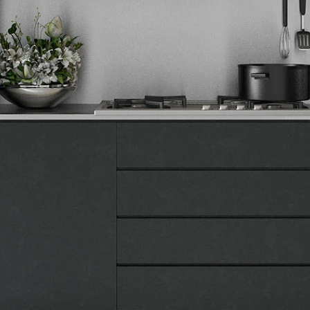
Tehnomedia
O nama
Naše prodavnice
Kontakt
Pravna lica
Pravila privatnosti
Karijera i zaposlenje
Informacije
Isporuka robe
Načini plaćanja
Uslovi korišćenja
Tax Free kupovina
Česta postavljana pitanja