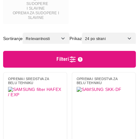
Tehnoelektro
10
Texo
1
OPREMA ZA SUDOPERE I
SLAVINE
Texoflex
4
Vivax
1
Vox
6
Sortiranje
Prikaz
Xavax
12
Filteri
1
Obriši filtere
Primeni filtere
OPREMA I SREDSTVA ZA
OPREMA I SREDSTVA ZA
BELU TEHNIKU
BELU TEHNIKU