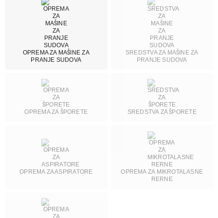
Beko
2
Blanco
20
Bosch
35
Candy
5
OPREMA ZA MAŠINE ZA
SREDSTVA ZA MAŠINE ZA
Commel
8
PRANJE SUDOVA
PRANJE SUDOVA
Deante
11
Dr. beckmann
13
El fresco
1
Electrolux
2
OPREMA ZA ŠPORETE
SREDSTVA ZA ŠPORETE
Elica
10
Franke
4
Gorenje
3
Liebherr
1
OPREMA ZA ASPIRATORE
OPREMA ZA MIKROTALASNE
Max
5
RERNE
Mitea
3
Pobeda
1
Samsung
2