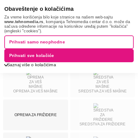
0
Obaveštenje o kolačićima
Za vreme korišćenja bilo koje stranice na našem web-sajtu
www.tehnomedia.rs
, kompanija Tehnomedia centar d.o.o. može da
sačuva određene informacije na korisnikov uređaj putem "kolačića"
Bela tehnika
Oprema za belu tehniku
SAMSUNG
(engleski "cookies").
DODATNA OPREMA ZA FRIŽIDERE
Prihvati samo neophodne
I ZAMRZIVAČE - SAMSUNG
Prihvati sve kolačiće
Saznaj više o kolačićima
Cena
OPREMA ZA VEŠ MAŠINE
SREDSTVA ZA VEŠ MAŠINE
Cena od
Cena do
OPREMA ZA FRIŽIDERE
SREDSTVA ZA FRIŽIDERE
Brend
Antarctica
2