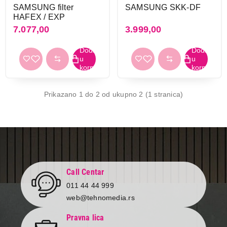
SAMSUNG filter
SAMSUNG SKK-DF
HAFEX / EXP
7.077,00
3.999,00
7.077,00
Prikazano 1 do 2 od ukupno 2 (1 stranica)
OPREMA I SREDSTVA ZA BELU TEHNIKU
SAMSUNG filter HAFEX/EXP
Proizvod je dodat u korpu.
Ukupno u korpi:
0,00
Call Centar
Nastavi kupovinu
011 44 44 999
web@tehnomedia.rs
Pravna lica
Završi kupovinu