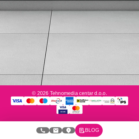
eKatalog
Korisnički servis
Svi brendovi
Vraćanje robe
Reklamacije i servis
Pratite nas na društvenim mrežama
© 2026 Tehnomedia centar d.o.o.
BLOG