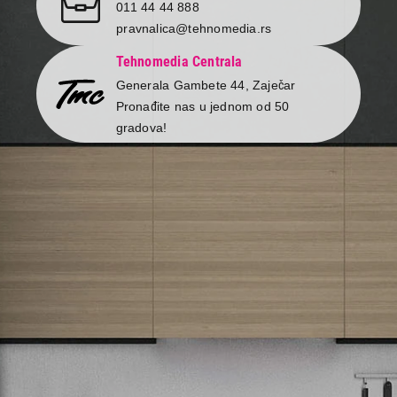
011 44 44 888
pravnalica@tehnomedia.rs
Tehnomedia Centrala
Generala Gambete 44, Zaječar
Pronađite nas u jednom od 50
gradova!
Newsletter
Prijavite se na naš newsletter i primajte preko emaila
specijalne i ekskluzivne ponude.