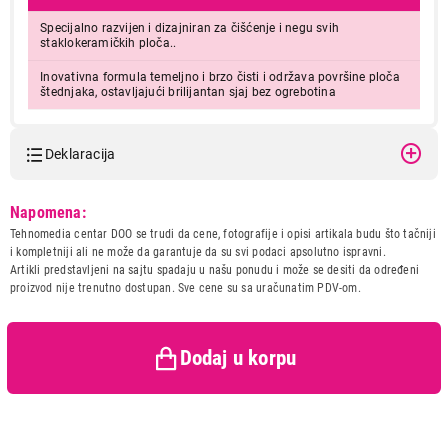
Specijalno razvijen i dizajniran za čišćenje i negu svih
staklokeramičkih ploča..
Inovativna formula temeljno i brzo čisti i održava površine ploča
štednjaka, ostavljajući brilijantan sjaj bez ogrebotina
Deklaracija
Model:
Dr. Beckmann CISTAC
Napomena:
RAVNIH PLOCA STEDNJAKA
Tehnomedia centar DOO se trudi da cene, fotografije i opisi artikala budu što tačniji
Naziv i vrsta robe:
OPREMA I SREDSTVA ZA
i kompletniji ali ne može da garantuje da su svi podaci apsolutno ispravni.
BELU TEHNIKU
Artikli predstavljeni na sajtu spadaju u našu ponudu i može se desiti da određeni
Uvoznik:
MAGINUS d.o.o.
proizvod nije trenutno dostupan. Sve cene su sa uračunatim PDV-om.
Zemlja porekla:
Nemacka
Prava potrošača:
Zagarantovana sva prava
kupaca po osnovu zakona o
Dodaj u korpu
zaštiti potrošača