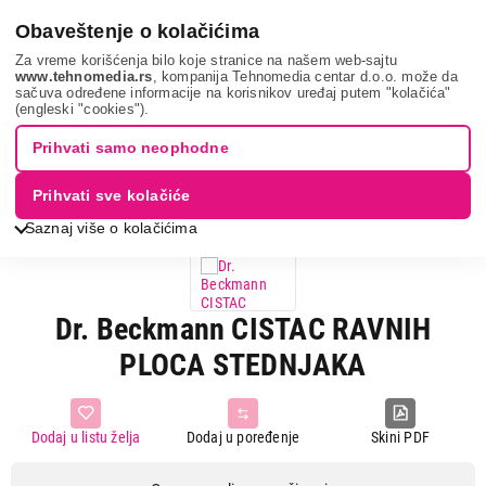
0
Obaveštenje o kolačićima
Za vreme korišćenja bilo koje stranice na našem web-sajtu
www.tehnomedia.rs
, kompanija Tehnomedia centar d.o.o. može da
sačuva određene informacije na korisnikov uređaj putem "kolačića"
Bela tehnika
Oprema za belu tehniku
Sredstva za šporete
(engleski "cookies").
Dr. beckmann ci...
Prihvati samo neophodne
Prihvati sve kolačiće
Saznaj više o kolačićima
Dr. Beckmann CISTAC RAVNIH
PLOCA STEDNJAKA
Dodaj u listu želja
Dodaj u poređenje
Skini PDF