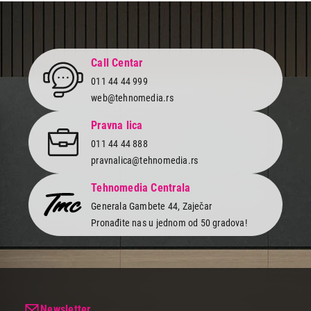
599,00
OPREMA I SREDSTVA ZA BELU TEHNIKU
Dr. Beckmann CISTAC RAVNIH PLOCA
Call Centar
STEDNJAKA
011 44 44 999
Proizvod je dodat u korpu.
web@tehnomedia.rs
Ukupno u korpi:
0,00
Pravna lica
011 44 44 888
pravnalica@tehnomedia.rs
Nastavi kupovinu
Tehnomedia Centrala
Generala Gambete 44, Zaječar
Završi kupovinu
Pronađite nas u jednom od 50 gradova!
Newsletter