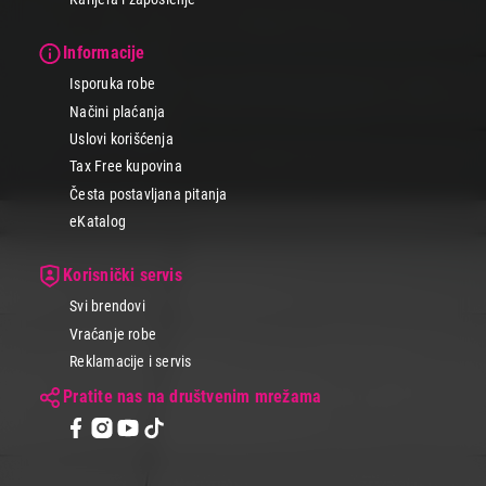
Informacije
Isporuka robe
Načini plaćanja
Uslovi korišćenja
Tax Free kupovina
Česta postavljana pitanja
eKatalog
Korisnički servis
Svi brendovi
Vraćanje robe
Reklamacije i servis
Pratite nas na društvenim mrežama