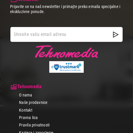
Prijavite se na naš newsletter i primajte preko emaila specijalne i
ekskluzivne ponude.
Tehnomedia
O nama
Naše prodavnice
Kontakt
Pravna lica
Pravila privatnosti
Karijera i zaposlenje