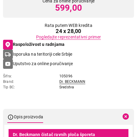
Cena za online poručivanje
599,00
Rata putem WEB kredita
24 x 28,00
Pogledajte reprezentativni primer
Raspoloživost u radnjama
Isporuka na teritoriji cele Srbije
Uputstvo za online poručivanje
Šifra
105096
Brand
Dr. BECKMANN
Tip BC
Sredstva
Opis proizvoda
Dr. Beckmann čistač ravnih ploča šporeta