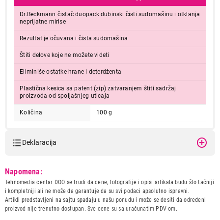
Dr.Beckmann čistač duopack dubinski čisti sudomašinu i otklanja
neprijatne mirise
Rezultat je očuvana i čista sudomašina
Štiti delove koje ne možete videti
Eliminiše ostatke hrane i deterdženta
Plastična kesica sa patent (zip) zatvaranjem štiti sadržaj
proizvoda od spoljašnjeg uticaja
Količina
100 g
Deklaracija
Model:
Dr. BECKMANN CISTAC
Napomena:
SUDOMASINA doypack
Tehnomedia centar DOO se trudi da cene, fotografije i opisi artikala budu što tačniji
Naziv i vrsta robe:
OPREMA I SREDSTVA ZA
i kompletniji ali ne može da garantuje da su svi podaci apsolutno ispravni.
BELU TEHNIKU
Artikli predstavljeni na sajtu spadaju u našu ponudu i može se desiti da određeni
Uvoznik:
?
proizvod nije trenutno dostupan. Sve cene su sa uračunatim PDV-om.
Zemlja porekla:
?