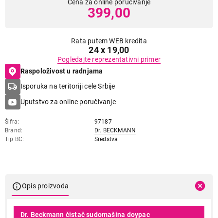
Cena za online poručivanje
399,00
Rata putem WEB kredita
24 x 19,00
Pogledajte reprezentativni primer
Raspoloživost u radnjama
Isporuka na teritoriji cele Srbije
Uputstvo za online poručivanje
Šifra
97187
Brand
Dr. BECKMANN
Tip BC
Sredstva
Opis proizvoda
Dr. Beckmann čistač sudomašina doypac