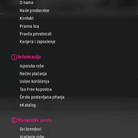
O nama
Naše prodavnice
Kontakt
Pravna lica
Pravila privatnosti
Karijera i zaposlenje
Informacije
Isporuka robe
Načini plaćanja
Uslovi korišćenja
Tax Free kupovina
Česta postavljana pitanja
eKatalog
Korisnički servis
Svi brendovi
Vraćanje robe