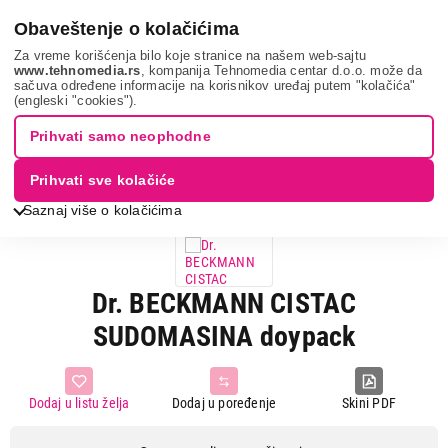
0
Obaveštenje o kolačićima
Za vreme korišćenja bilo koje stranice na našem web-sajtu
www.tehnomedia.rs
, kompanija Tehnomedia centar d.o.o. može da
sačuva određene informacije na korisnikov uređaj putem "kolačića"
Bela tehnika
Oprema za belu tehniku
Sredstva za mašine za
(engleski "cookies").
pranje sudova
Dr. beckmann ci...
Prihvati samo neophodne
Prihvati sve kolačiće
Saznaj više o kolačićima
Dr. BECKMANN CISTAC
SUDOMASINA doypack
Dodaj u listu želja
Dodaj u poređenje
Skini PDF