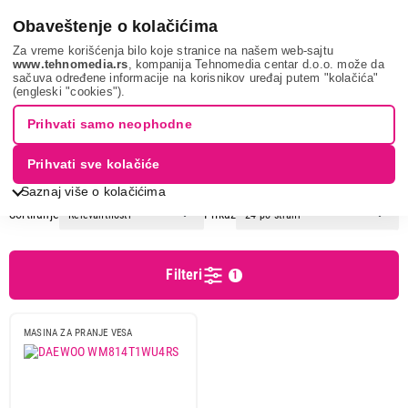
0
Obaveštenje o kolačićima
Za vreme korišćenja bilo koje stranice na našem web-sajtu
www.tehnomedia.rs
, kompanija Tehnomedia centar d.o.o. može da
sačuva određene informacije na korisnikov uređaj putem "kolačića"
Bela tehnika
Veš mašine
Mašine za pranje veša
DAEWOO
(engleski "cookies").
Prihvati samo neophodne
MAŠINE ZA PRANJE VEŠA -
DAEWOO
Prihvati sve kolačiće
Saznaj više o kolačićima
Sortiranje
Prikaz
Cena
Cena od
Cena do
Filteri
1
MASINA ZA PRANJE VESA
Podgrupa
Mašine sa prednjim punjenjem