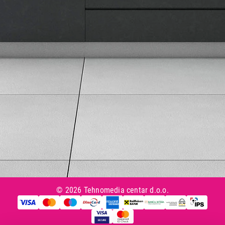
Načini plaćanja
Uslovi korišćenja
Tax Free kupovina
Česta postavljana pitanja
eKatalog
Korisnički servis
Svi brendovi
Vraćanje robe
Reklamacije i servis
Pratite nas na društvenim mrežama
© 2026 Tehnomedia centar d.o.o.