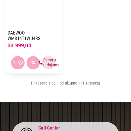
Mašine sa punjenjem odozgo
Brend
Aeg
10
DAEWOO
Beko
36
WM814T1WU4RS
Bosch
9
33.999,00
Candy
26
Daewoo
1
Electrolux
15
Gorenje
19
Haier
16
Prikazano 1 do 1 od ukupno 1 (1 stranica)
Hisense
7
Indesit
11
Koncar
5
LG
10
Midea
2
Call Centar
Miele
12