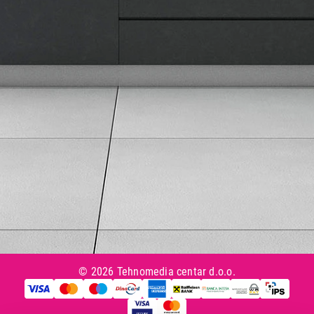
Načini plaćanja
Uslovi korišćenja
Tax Free kupovina
Česta postavljana pitanja
eKatalog
Korisnički servis
Svi brendovi
Vraćanje robe
Reklamacije i servis
Pratite nas na društvenim mrežama
© 2026 Tehnomedia centar d.o.o.