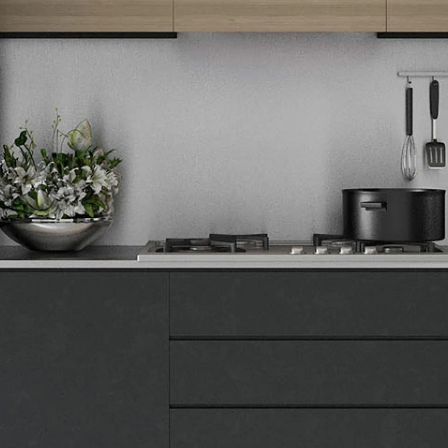
Tehnomedia
O nama
Naše prodavnice
Kontakt
Pravna lica
Pravila privatnosti
Karijera i zaposlenje
Informacije
Isporuka robe