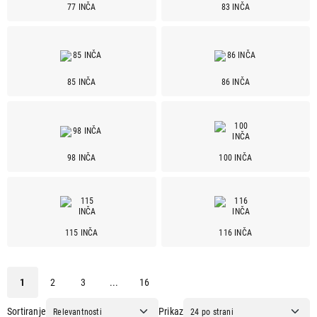
77 INČA
83 INČA
Micro rgb
2
Mini LED
23
Nano
4
Nanocell
10
85 INČA
86 INČA
Neo qled
7
OLED
49
QLED
78
QNED
37
98 INČA
100 INČA
Rgb LED
4
Rgb mini-led
2
ULED
4
115 INČA
116 INČA
Dijagonala ekrana
100" [ 254 cm ]
5
115" [ 292 cm ]
1
1
2
3
...
16
116" [ 294 cm ]
1
Sortiranje
Prikaz
24" [ 61 cm ]
2