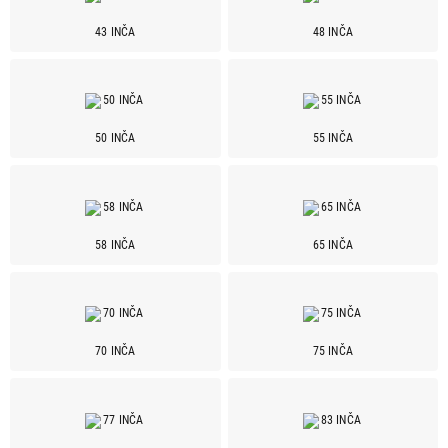
Haier
19
43 INČA
48 INČA
Hisense
44
LG
88
Philips
25
Samsung
62
50 INČA
55 INČA
Sony
42
Stella
1
TCL
31
Tesla
19
58 INČA
65 INČA
Vesa
3
Vivax
2
Vox
23
70 INČA
75 INČA
Tehnologija ekrana
DLED
99
Edge LED
1
LED
52