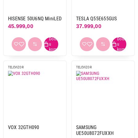
F
140
G
58
HISENSE 50U6NQ MiniLED
TESLA Q55E655GUS
45.999,00
37.999,00
Primeni filtere
TELEVIZOR
TELEVIZOR
VOX 32GTH090
SAMSUNG
UE50U8072FUXXH