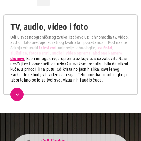
TV, audio, video i foto
Uđi u svet neograničenog zvuka i zabave uz Tehnomedia tv, video,
audio i foto uređaje izuzetnog kvaliteta i pouzdanosti. Kod nas te
čekaju vrhunski
televizori
najnovije tehnologije,
zvučnici
,
slušalice
,
fotoaparati
,
audio i video oprema
,
akcione kamere
,
dronovi
, kao i mnoga druga oprema uz koju ćeš se zabaviti. Naši
uređaji će ti omogućiti da uživaš u svakom trenutku, bilo da si kod
kuće, u prirodi ili na putu. Od kristalno jasnih slika, savršenog
zvuka, do uzbudljivih video sadržaja - Tehnomedia ti nudi najbolji
izbor tehnologije za tvoj svet vizualnih i audio čuda.
Ovde možeš pronaći najnovije multimedijalne uređaje koji će ti
pružiti uzbudljive trenutke sa tvojim najmilijima. Istraži našu
ponudu koja obuhvata širok spektar vrhunskih televizora sa
visokom rezolucijom, profesionalnih dronova i akcionih kamera,
vrhunskih zvučnika kao i kvalitetnih fotoaparata za snimanje
najdragocenijih trenutaka.
Izaberi smart televizor u Full HD, 4K ili 8K rezoluciji, uživaj u
prednostima savremenog uređaja i uđi u svet beskonačne zabave.
Gledaj svoje omiljene filmove, serije i sportske događaje sa
Call Centar