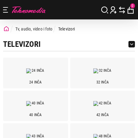
0
Tv, audio, video i foto
Televizori
TELEVIZORI
24 INČA
32 INČA
Cena
Cena od
Cena do
40 INČA
42 INČA
Brend
Fox
17