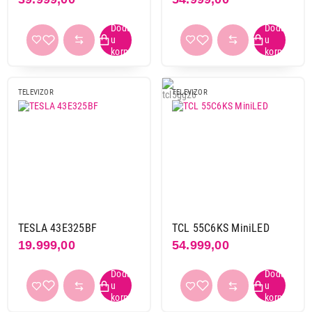
400 x 360
1
400 x 400
29
500 x 400
2
600 x 300
3
600 x 400
13
TELEVIZOR
TELEVIZOR
600 x 500
1
75 x 75
1
800 x 400
3
800 x 600
1
DVB-T2
da
372
TESLA 43E325BF
TCL 55C6KS MiniLED
ne
3
19.999,00
54.999,00
DVB-S2
da
364
ne
11