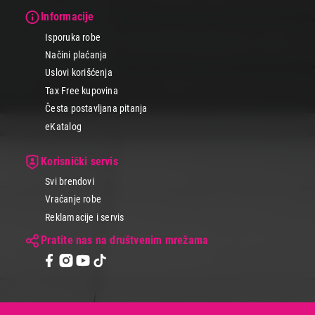
Informacije
Isporuka robe
Načini plaćanja
Uslovi korišćenja
Tax Free kupovina
Česta postavljana pitanja
eKatalog
Korisnički servis
Svi brendovi
Vraćanje robe
Reklamacije i servis
Pratite nas na društvenim mrežama