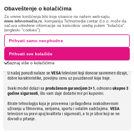
0
Obaveštenje o kolačićima
Za vreme korišćenja bilo koje stranice na našem web-sajtu
www.tehnomedia.rs
, kompanija Tehnomedia centar d.o.o. može da
sačuva određene informacije na korisnikov uređaj putem "kolačića"
VESA televizori uz 3 godine
(engleski "cookies").
garancije
Prihvati samo neophodne
Prihvati sve kolačiće
Pouzdan izbor za moderan dom
Saznaj više o kolačićima
U našoj ponudi nalaze se
VESA
televizori koji donose savremen dizajn,
dobre karakteristike, povoljnu cenu uz pouzdanost koja traje.
Svaki model dolazi sa
produženom garancijom 2+1
, odnosno
ukupno 3
godine sigurnosti
, što vam daje dodatni mir pri kupovini.
Birate tehnologiju koja je proverena i prilagođena svakodnevnom
uživanju u filmovima, serijama, sportu i ostalim sadržajima.
VESA
televizori su pravi spoj kvaliteta i sigurnosti, a to je izbor koji se ne
dovodi u pitanje.