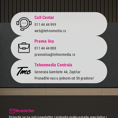
14.999,00
TELEVIZORI
Call Centar
VESA 32A1HD
011 44 44 999
Proizvod je dodat u korpu.
web@tehnomedia.rs
Ukupno u korpi:
0,00
Pravna lica
011 44 44 888
pravnalica@tehnomedia.rs
Nastavi kupovinu
Tehnomedia Centrala
Generala Gambete 44, Zaječar
Završi kupovinu
Pronađite nas u jednom od 50 gradova!
Newsletter
Prijavite se na naš newsletter i primajte preko emaila specijalne i