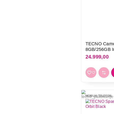
TECNO Camo
8GB/256GB In
24.999,00
23.999,00
MOBILNI TELEFON