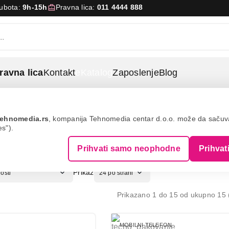
Subota:
9h-15h
Pravna lica:
011 4444 888
ravna lica
Kontakt
eKatalog
Zaposlenje
Blog
ehnomedia.rs
, kompanija Tehnomedia centar d.o.o. može da saču
es").
A: TECNO
Prihvati samo neophodne
Prihvat
Prikaz
Prikazano 1 do 15 od ukupno 15 (
MOBILNI TELEFON