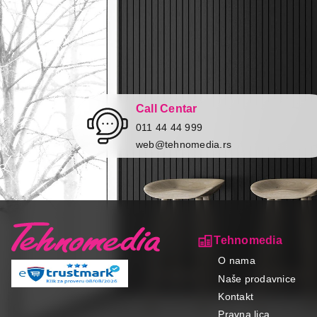
Call Centar
011 44 44 999
web@tehnomedia.rs
Tehnomedia
O nama
Naše prodavnice
Kontakt
Pravna lica