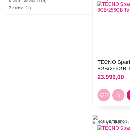
Mobilni telefoni (14)
Mali kuhinjski aparati
Zvučnici (1)
Grejanje i hlađenje
Nega tela, lepota i zdravlje
Sport i putovanje
Sve za kuću i baštu
TECNO Spark
Vesa
8GB/256GB T
23.999,00
MOBILNI TELEFON