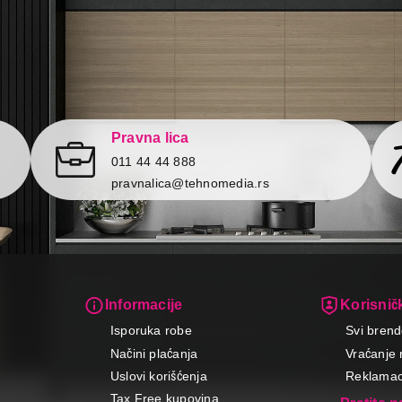
Pravna lica
011 44 44 888
pravnalica@tehnomedia.rs
Informacije
Korisničk
Isporuka robe
Svi brend
Načini plaćanja
Vraćanje 
Uslovi korišćenja
Reklamaci
Tax Free kupovina