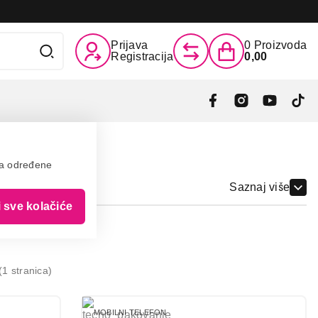
Prijava
0
Proizvoda
Registracija
0,00
va određene
Saznaj više
i sve kolačiće
1 stranica)
MOBILNI TELEFON