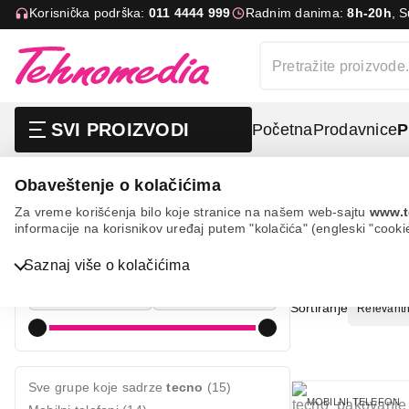
Korisnička podrška:
011 4444 999
Radnim danima:
8h-20h
, 
SVI PROIZVODI
Početna
Prodavnice
P
Obaveštenje o kolačićima
Pretraga
tecno
Za vreme korišćenja bilo koje stranice na našem web-sajtu
www.t
informacije na korisnikov uređaj putem "kolačića" (engleski "cooki
PRETRAG
Cena
Bela tehnika
Saznaj više o kolačićima
Cena od
Cena do
TV, audio, video i foto
Sortiranje
IT & Gaming
Mobilni telefoni i tableti
Sve grupe koje sadrze
tecno
(15)
Mali kućni aparati
MOBILNI TELEFON