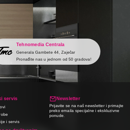
Tehnomedia Centrala
Generala Gambete 44, Zaječar
Pronađite nas u jednom od 50 gradova!
i servis
Newsletter
Prijavite se na naš newsletter i primajte
ovi
preko emaila specijalne i ekskluzivne
robe
ponude.
je i servis