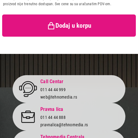
Zemlja porekla:
Poljska
proizvod nije trenutno dostupan. Sve cene su sa uračunatim PDV-om.
Prava potrošača:
Zagarantovana sva prava
kupaca po osnovu zakona o
zaštiti potrošača
Dodaj u korpu
Call Centar
011 44 44 999
web@tehnomedia.rs
Pravna lica
011 44 44 888
pravnalica@tehnomedia.rs
Tehnomedia Centrala