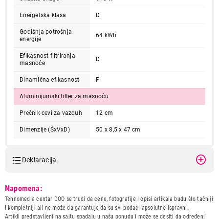
Energetska klasa
D
Godišnja potrošnja
64 kWh
energije
Efikasnost filtriranja
D
masnoće
Dinamična efikasnost
F
9.190,00
Aluminijumski filter za masnoću
ASPIRATORI
HANSA OSC5211H
Prečnik cevi za vazduh
12 cm
Proizvod je dodat u korpu.
Dimenzije (ŠxVxD)
50 x 8,5 x 47 cm
Ukupno u korpi:
0,00
Deklaracija
Nastavi kupovinu
Model:
HANSA OSC5211H
Napomena:
Naziv i vrsta robe:
ASPIRATOR
Tehnomedia centar DOO se trudi da cene, fotografije i opisi artikala budu što tačniji
Uvoznik:
220B
i kompletniji ali ne može da garantuje da su svi podaci apsolutno ispravni.
Završi kupovinu
Artikli predstavljeni na sajtu spadaju u našu ponudu i može se desiti da određeni