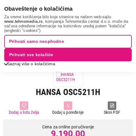
0
Obaveštenje o kolačićima
Za vreme korišćenja bilo koje stranice na našem web-sajtu
www.tehnomedia.rs
, kompanija Tehnomedia centar d.o.o. može da
sačuva određene informacije na korisnikov uređaj putem "kolačića"
Bela tehnika
Aspiratori
Podugradni aspiratori
Hansa
(engleski "cookies").
osc5211h...
Prihvati samo neophodne
Prihvati sve kolačiće
Saznaj više o kolačićima
HANSA OSC5211H
Dodaj u listu želja
Dodaj u poređenje
Skini PDF
Cena za online poručivanje
9.190,00