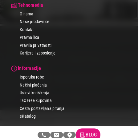
Tehnomedia
O nama
Naše prodavnice
Kontakt
Pravna lica
Pravila privatnosti
Karijera i zaposlenje
Informacije
Isporuka robe
Načini plaćanja
Uslovi korišćenja
Tax Free kupovina
Česta postavljana pitanja
eKatalog
Korisnički servis
BLOG