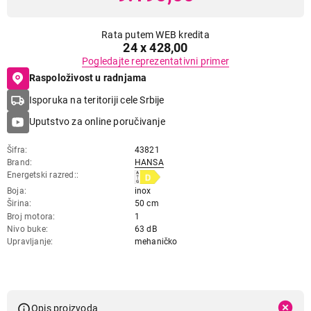
Rata putem WEB kredita
24 x 428,00
Pogledajte reprezentativni primer
Raspoloživost u radnjama
Isporuka na teritoriji cele Srbije
Uputstvo za online poručivanje
Šifra
43821
Brand
HANSA
Energetski razred:
Boja
inox
Širina
50 cm
Broj motora
1
Nivo buke
63 dB
Upravljanje
mehaničko
Opis proizvoda