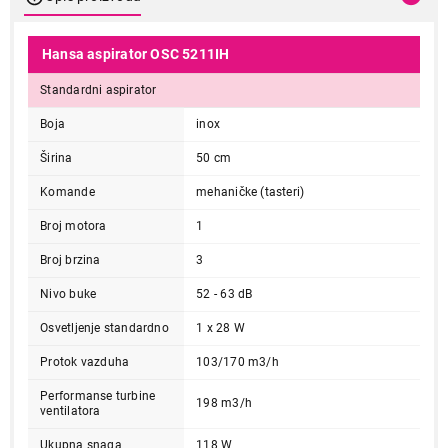
Hansa aspirator OSC 5211IH
Standardni aspirator
Boja
inox
Širina
50 cm
Komande
mehaničke (tasteri)
Broj motora
1
Broj brzina
3
Nivo buke
52 - 63 dB
Osvetljenje standardno
1 x 28 W
Protok vazduha
103/170 m3/h
Performanse turbine
198 m3/h
ventilatora
Ukupna snaga
118 W