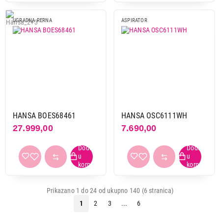
UGRADNA RERNA
ASPIRATOR
HANSA BOES68461
HANSA OSC6111WH
27.999,00
7.690,00
Prikazano 1 do 24 od ukupno 140 (6 stranica)
1
2
3
...
6