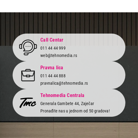
Call Centar
011 44 44 999
web@tehnomedia.rs
Pravna lica
011 44 44 888
pravnalica@tehnomedia.rs
Tehnomedia Centrala
Generala Gambete 44, Zaječar
Pronađite nas u jednom od 50 gradova!