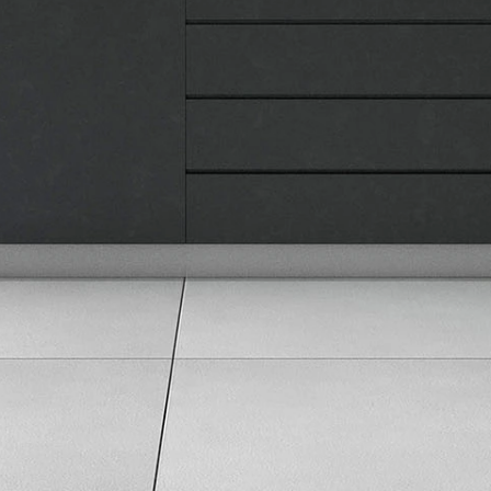
Pravila privatnosti
Karijera i zaposlenje
Informacije
Isporuka robe
Načini plaćanja
Uslovi korišćenja
Tax Free kupovina
Česta postavljana pitanja
eKatalog
Korisnički servis
Svi brendovi
Vraćanje robe
Reklamacije i servis
Pratite nas na društvenim mrežama